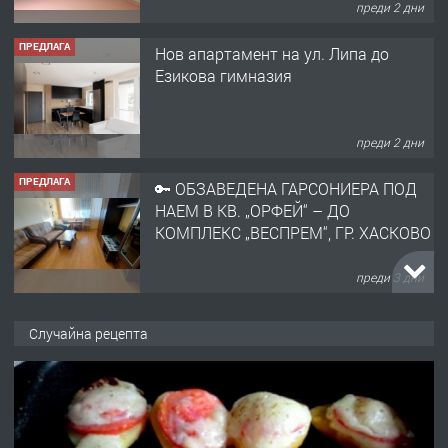
преди 2 дни
ПРЕДЛАГА
Нов апартамент на ул. Липа до
Езикова гимназия
преди 2 дни
ПРЕДЛАГА
🔑 ОБЗАВЕДЕНА ГАРСОНИЕРА ПОД
НАЕМ В КВ. „ОРФЕЙ“ – ДО
КОМПЛЕКС „ВЕСПРЕМ“, ГР. ХАСКОВО
преди 3 дни
ПРЕДЛАГА
НАПЪЛНО ОБЗАВЕДЕН И
Случайна рецепта
ОБОРУДВАН ТРИСТАЕН
АПАРТАМЕНТ В ЦЕНТЪРА НА ГР.
ХАСКОВО
преди 4 дни