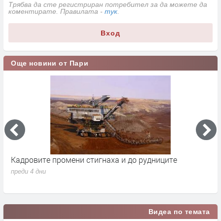
Трябва да сте регистриран потребител за да можете да
коментирате. Правилата -
тук
.
Вход
Още новини от Пари
Кадровите промени стигнаха и до рудниците
П
1
преди 4 дни
п
Видеа по темата