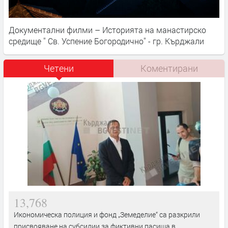
Документални филми – Историята на манастирско
средище '' Св. Успение Богородично'' - гр. Кърджали
Четени
Коментирани
13,768
Икономическа полиция и фонд „Земеделие“ са разкрили
присвояване на субсидии за фиктивни пасища в