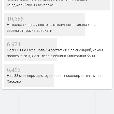
Кърджалийско и Хасковско
10,586
Не дадоха ход на делото за отвличане на млада жена
заради отпуск на адвокати
6,924
Позиция на Муса Чолак: Арестът ми е по сценарий, искам
проверка за 3,3 млн. лева в община Минерални бани
6,465
Над 33 млн. евро ще струва новият околовръстен път на
Хасково