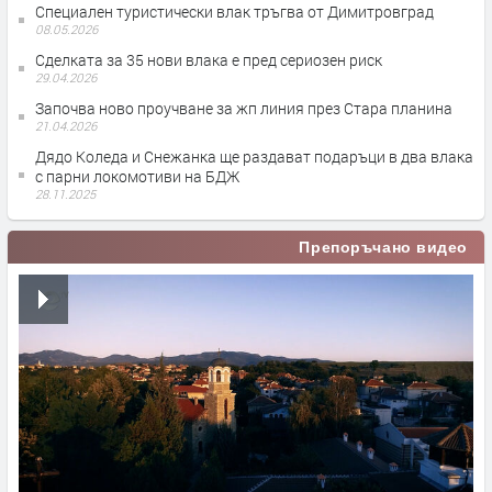
Специален туристически влак тръгва от Димитровград
08.05.2026
Сделката за 35 нови влака е пред сериозен риск
29.04.2026
Започва ново проучване за жп линия през Стара планина
21.04.2026
Дядо Коледа и Снежанка ще раздават подаръци в два влака
с парни локомотиви на БДЖ
28.11.2025
Препоръчано видео