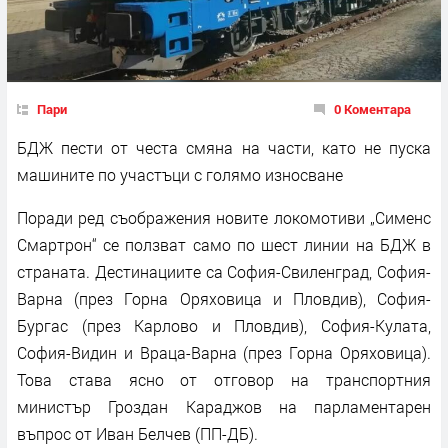
Пари
0 Коментара
БДЖ пести от честа смяна на части, като не пуска
машините по участъци с голямо износване
Поради ред съображения новите локомотиви „Сименс
Смартрон“ се ползват само по шест линии на БДЖ в
страната. Дестинациите са София-Свиленград, София-
Варна (през Горна Оряховица и Пловдив), София-
Бургас (през Карлово и Пловдив), София-Кулата,
София-Видин и Враца-Варна (през Горна Оряховица).
Това става ясно от отговор на транспортния
министър Гроздан Караджов на парламентарен
въпрос от Иван Белчев (ПП-ДБ).