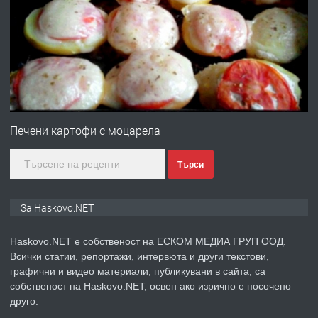
ПРЕДЛАГА
Давам гараж под наем
преди 4 дни
ПРЕДЛАГА
№4120 Магазин/Офис под наем в кв.
Любен Каравелов, Хасково-близо до
Печени картофи с моцарела
градската градина!
Търси
преди 4 дни
ПРЕДЛАГА
ПРОСТОРЕН ТРИСТАЕН
За Haskovo.NET
АПАРТАМЕНТ В НОВА СГРАДА КВ.
КУБА
Haskovo.NET е собственост на ЕСКОМ МЕДИА ГРУП ООД.
Всички статии, репортажи, интервюта и други текстови,
преди 5 дни
графични и видео материали, публикувани в сайта, са
собственост на Haskovo.NET, освен ако изрично е посочено
ПРЕДЛАГА
Продавам парцел в гр. Хасково кв.
друго.
Хисаря до ток, вода,канализация,