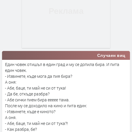
Случаен виц
Един човек отишъл в един град и му се допила бира. И пита
един човек.
- Извинете, къде мога да пия бира?
А оня:
- Абе, баце, ти май не си от тука!
- Да бе, откъде разбра?
- Абе сички пием бира еееее тама.
После му се доходило на кино и пита един:
- Извинете, къде е киното?
А оня.
- Абе, баце, ти май не си от тука?!
- Как разбра, бе?