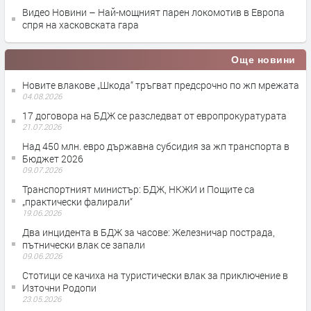
Видео Новини – Най-мощният парен локомотив в Европа
спря на хасковската гара
Още новини
Новите влакове „Шкода“ тръгват предсрочно по жп мрежата
04.08.2026
17 договора на БДЖ се разследват от европрокуратурата
21.07.2026
Над 450 млн. евро държавна субсидия за жп транспорта в
Бюджет 2026
09.07.2026
Транспортният министър: БДЖ, НКЖИ и Пощите са
„практически фалирали“
19.06.2026
Два инцидента в БДЖ за часове: Железничар пострада,
пътнически влак се запали
09.06.2026
Стотици се качиха на туристически влак за приключение в
Източни Родопи
23.05.2026