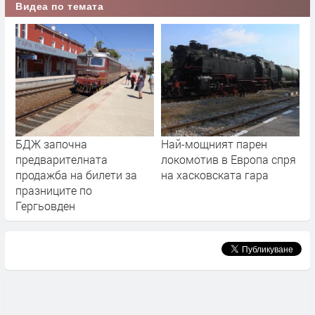
Видеа по темата
БДЖ започна
Най-мощният парен
предварителната
локомотив в Европа спря
продажба на билети за
на хасковската гара
празниците по
Гергьовден