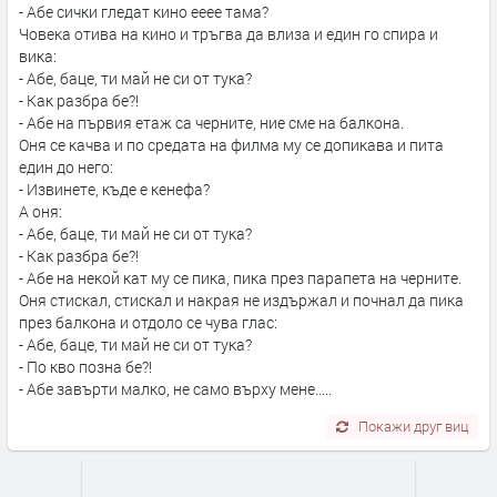
- Абе сички гледат кино ееее тама?
Човека отива на кино и тръгва да влиза и един го спира и
вика:
- Абе, баце, ти май не си от тука?
- Как разбра бе?!
- Абе на първия етаж са черните, ние сме на балкона.
Оня се качва и по средата на филма му се допикава и пита
един до него:
- Извинете, къде е кенефа?
А оня:
- Абе, баце, ти май не си от тука?
- Как разбра бе?!
- Абе на некой кат му се пика, пика през парапета на черните.
Оня стискал, стискал и накрая не издържал и почнал да пика
през балкона и отдоло се чува глас:
- Абе, баце, ти май не си от тука?
- По кво позна бе?!
- Абе завърти малко, не само върху мене.....
Покажи друг виц