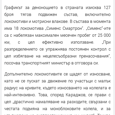
Графикът за денонощието в страната изисква 127
броя тягов подвижен състав, включително
локомотиви и мотрисни влакове. В състава в момента
има 18 локомотива „Сименс Смартрон“. „Сименс“-ите
са с набелязан максимален месечен пробег от 25 000
км, с цел ефективно използване. „При
разпределението се упражнява постоянен контрол с
цел избягване на нецелесъобразни пренасочвания“,
посочва транспортният министър в отговора си.
Допълнително локомотивите се щадят от износване,
като не се пускат за движение по участъци с малък
радиус на кривите, където износването на колелата е
най-интензивно. Това, според Караджов, се прави с
цел „драстично намаляване на разходите, свързани с
честата подмяна на моноблоковите колела, и за