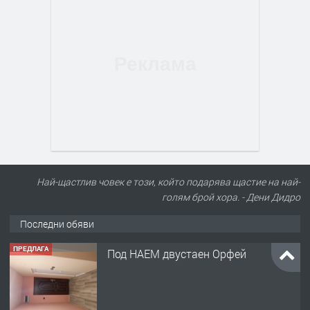
Най-щастлив човек е този, който подарява щастие на най-
голям брой хора. - Дени Дидро
Последни обяви
ПРЕДЛАГА
Под НАЕМ двустаен Орфей