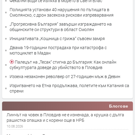
Фекални води се изляха в морето в Свети Влас
Полицията установи 40 нарушения по пътищата в
Смолянско, с дрон засекоха рискови изпреварвания
„Прогресивна България“ завърши изграждането на
общинските си структури в област Смолян
Инициативата „Кошница с грижа“ съвсем замря
Двама 19-годишни пострадаха при катастрофа с
мотоциклет в Мадан
Палецът на „Тесак“ стигна до България: Как онлайн
субкултурата доведе до убийството в Пловдив
Иззеха незаконен револвер от 27-годишен мъж в Девин
Изригването на Етна продължава, полетите към Катания са
спрени
Блогове
Линчът на човек в Пловдив не е изненада, а крушка с дълга
рашистка опашка и с корени още в НРБ
10.08.2026