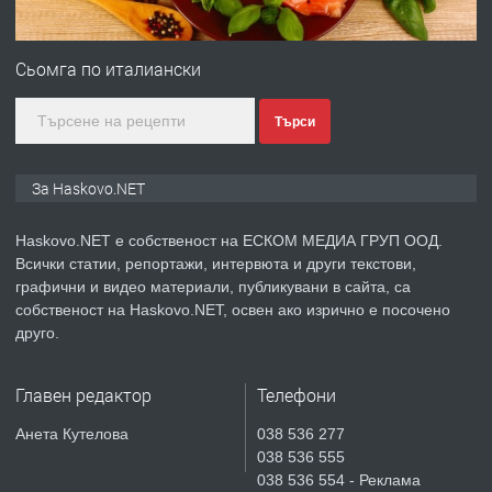
ПРЕДЛАГА
Под НАЕМ двустаен Орфей
Сьомга по италиански
Търси
преди 3 дни
ПРЕДЛАГА
Нов апартамент на ул. Липа до
За Haskovo.NET
Езикова гимназия
Haskovo.NET е собственост на ЕСКОМ МЕДИА ГРУП ООД.
Всички статии, репортажи, интервюта и други текстови,
преди 3 дни
графични и видео материали, публикувани в сайта, са
собственост на Haskovo.NET, освен ако изрично е посочено
ПРЕДЛАГА
🔑 ОБЗАВЕДЕНА ГАРСОНИЕРА ПОД
друго.
НАЕМ В КВ. „ОРФЕЙ“ – ДО
КОМПЛЕКС „ВЕСПРЕМ“, ГР. ХАСКОВО
Главен редактор
Телефони
преди 5 дни
Анета Кутелова
038 536 277
038 536 555
ПРЕДЛАГА
НАПЪЛНО ОБЗАВЕДЕН И
038 536 554 - Реклама