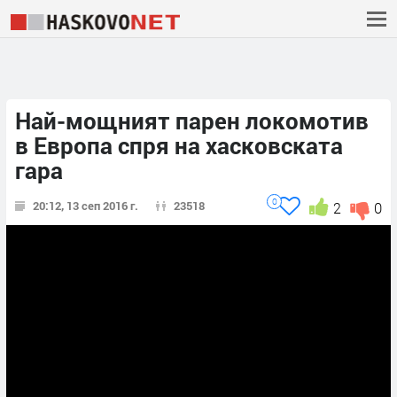
Най-мощният парен локомотив
в Европа спря на хасковската
гара
0
20:12, 13 сеп 2016 г.
23518
2
0