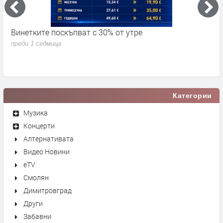
Винетките поскъпват с 30% от утре
3
д
преди 1 седмица
п
Категории
Музика
Концерти
Алтернативата
Видео Новини
eTV
Смолян
Димитровград
Други
Забавни