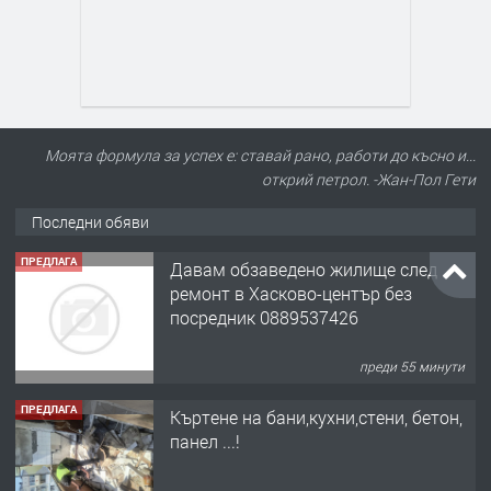
Моята формула за успех е: ставай рано, работи до късно и...
открий петрол. -Жан-Пол Гети
Последни обяви
ПРЕДЛАГА
Давам обзаведено жилище след
ремонт в Хасково-център без
посредник 0889537426
преди 55 минути
ПРЕДЛАГА
Къртене на бани,кухни,стени, бетон,
панел ...!