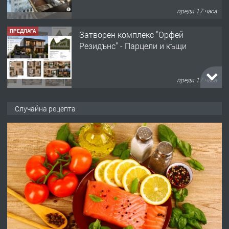
преди 17 часа
ПРЕДЛАГА
Затворен комплекс "Орфей
Резидънс" - Парцели и къщи
преди 17 часа
ПРЕДЛАГА
Продавам парцел в кв. Младежки
Случайна рецепта
хълм в Хасково без посредници 0889
537 426
преди 17 часа
ПРЕДЛАГА
Давам обзаведено жилище за жена
без брокери 0889 537 426
преди 17 часа