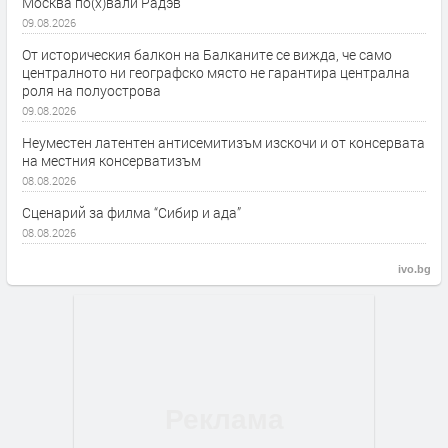
Москва по(х)вали Радэв
09.08.2026
От историческия балкон на Балканите се вижда, че само
централното ни географско място не гарантира централна
роля на полуострова
09.08.2026
Неуместен латентен антисемитизъм изскочи и от консервата
на местния консерватизъм
08.08.2026
Сценарий за филма “Сибир и ада”
08.08.2026
ivo.bg