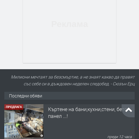
Милиони мечтаят за безсмъртие, а не знаят какво да правят
със себе си в дъждовен неделен следобед. - Сюзън Ерц
Последни обяви
ПРЕДЛАГА
Къртене на бани,кухни,стени, бетон,
панел ...!
преди 12 часа