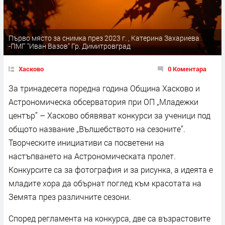
Първо място за снимка през 2023 г. , Катерина Захариева
-ПМГ "Иван Вазов" Гр. Димитровград
Хасково
0 Коментара
За тринадесета поредна година Община Хасково и
Астрономическа обсерватория при ОП „Младежки
център” – Хасково обявяват конкурси за ученици под
общото название „Вълшебството на сезоните”.
Творческите инициативи са посветени на
настъпването на Астрономическата пролет.
Конкурсите са за фотография и за рисунка, а идеята е
младите хора да обърнат поглед към красотата на
Земята през различните сезони.
Според регламента на конкурса, две са възрастовите