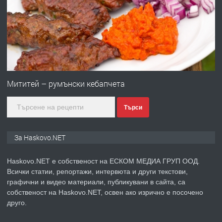
преди 3 дни
ПРЕДЛАГА
Нов апартамент на ул. Липа до
Езикова гимназия
Мититей – румънски кебапчета
Търси
преди 3 дни
ПРЕДЛАГА
🔑 ОБЗАВЕДЕНА ГАРСОНИЕРА ПОД
За Haskovo.NET
НАЕМ В КВ. „ОРФЕЙ“ – ДО
КОМПЛЕКС „ВЕСПРЕМ“, ГР. ХАСКОВО
Haskovo.NET е собственост на ЕСКОМ МЕДИА ГРУП ООД.
Всички статии, репортажи, интервюта и други текстови,
преди 4 дни
графични и видео материали, публикувани в сайта, са
собственост на Haskovo.NET, освен ако изрично е посочено
ПРЕДЛАГА
НАПЪЛНО ОБЗАВЕДЕН И
друго.
ОБОРУДВАН ТРИСТАЕН
АПАРТАМЕНТ В ЦЕНТЪРА НА ГР.