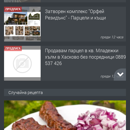
ПРЕДЛАГА
Затворен комплекс "Орфей
Резидънс" - Парцели и къщи
преди 12 часа
ПРЕДЛАГА
Продавам парцел в кв. Младежки
хълм в Хасково без посредници 0889
537 426
преди 12 часа
ПРЕДЛАГА
Давам обзаведено жилище за жена
Случайна рецепта
без брокери 0889 537 426
преди 12 часа
ПРЕДЛАГА
Под НАЕМ двустаен Орфей