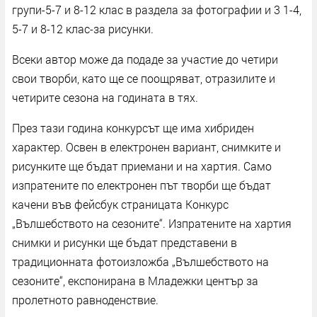
групи-5-7 и 8-12 клас в раздела за фотографии и 3 1-4,
5-7 и 8-12 клас-за рисунки.
Всеки автор може да подаде за участие до четири
свои творби, като ще се поощряват, отразилите и
четирите сезона на годината в тях.
През тази година конкурсът ще има хибриден
характер. Освен в електронен вариант, снимките и
рисунките ще бъдат приемани и на хартия. Само
изпратените по електронен път творби ще бъдат
качени във фейсбук страницата Конкурс
„Вълшебството на сезоните“. Изпратените на хартия
снимки и рисунки ще бъдат представени в
традиционната фотоизложба „Вълшебството на
сезоните“, експонирана в Младежки център за
пролетното равноденствие.