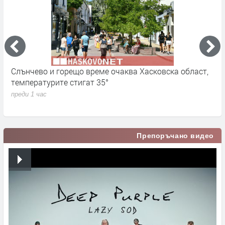
Слънчево и горещо време очаква Хасковска област,
В
температурите стигат 35°
о
М
преди 1 час
п
Препоръчано видео