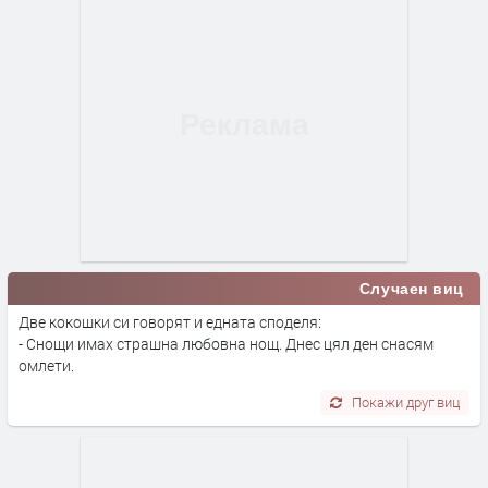
Случаен виц
Две кокошки си говорят и едната споделя:
- Снощи имах страшна любовна нощ. Днес цял ден снасям
омлети.
Покажи друг виц