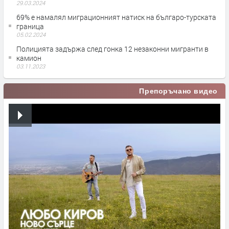
29.03.2024
69% е намалял миграционният натиск на българо-турската
граница
05.02.2024
Полицията задържа след гонка 12 незаконни мигранти в
камион
03.11.2023
Препоръчано видео