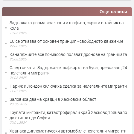
Още новини
Задържаха двама иракчани и шофьор, скрити в тайник на
кола
13.05.2026
ЕС се отказва от основен принцип - свободното движение
29.08.2025
Каналджиите все по-масово ползват дронове на границата
25.08.2025
След гонката: Задържан е шофьорът на буса, превозващ 24
нелегални мигранти
24.08.2025
Париж и Лондон сключиха сделка за нелегалните мигранти
11.07.2025
Заловиха двама крадци в Хасковска област
20.05.2025
Групата мигранти, катастрофирали край Хасково,трябвало
да стигнат до София
29.04.2024
Хванаха дипломатически автомобил с нелегални мигранти