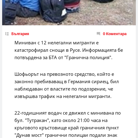
България
0 Коментара
Миниван с 12 нелегални мигранти е
катастрофирал снощи в Русе. Информацията бе
потвърдена за БТА от "Гранична полиция".
Шофьорът на превозното средство, който е
законно пребиваващ в Германия сириец, бил
наблюдаван от властите по подозрение, че
извършва трафик на нелегални мигранти.
22-годишният водач се движел с минивана по
бул. "Тутракан", като около 21:00 часа на
кръговото кръстовище край граничния пункт
"Дунав мост" гранични полицаи подали знак