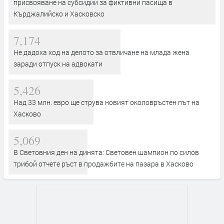
присвояване на субсидии за фиктивни пасища в
Кърджалийско и Хасковско
7,174
Не дадоха ход на делото за отвличане на млада жена
заради отпуск на адвокати
5,426
Над 33 млн. евро ще струва новият околовръстен път на
Хасково
5,069
В Световния ден на динята: Световен шампион по силов
трибой отчете ръст в продажбите на пазара в Хасково