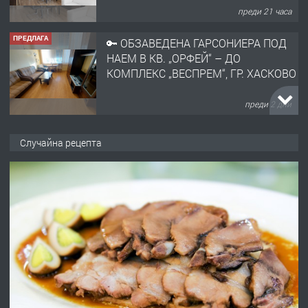
преди 21 часа
ПРЕДЛАГА
🔑 ОБЗАВЕДЕНА ГАРСОНИЕРА ПОД
НАЕМ В КВ. „ОРФЕЙ“ – ДО
КОМПЛЕКС „ВЕСПРЕМ“, ГР. ХАСКОВО
преди 2 дни
ПРЕДЛАГА
НАПЪЛНО ОБЗАВЕДЕН И
Случайна рецепта
ОБОРУДВАН ТРИСТАЕН
АПАРТАМЕНТ В ЦЕНТЪРА НА ГР.
ХАСКОВО
преди 3 дни
ПРЕДЛАГА
Давам гараж под наем
преди 3 дни