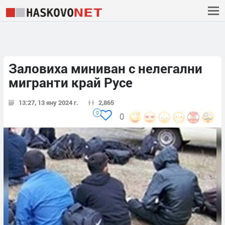
Заловиха миниван с нелегални
мигранти край Русе
13:27, 13 яну 2024 г.
2,865
0
0