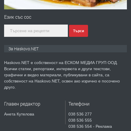
ПРЕДЛАГА
№4120 Магазин/Офис под наем в кв.
Любен Каравелов, Хасково-близо до
Език със сос
градската градина!
Търси
преди 3 дни
ПРЕДЛАГА
ПРОСТОРЕН ТРИСТАЕН
За Haskovo.NET
АПАРТАМЕНТ В НОВА СГРАДА КВ.
КУБА
Haskovo.NET е собственост на ЕСКОМ МЕДИА ГРУП ООД.
Всички статии, репортажи, интервюта и други текстови,
преди 4 дни
графични и видео материали, публикувани в сайта, са
собственост на Haskovo.NET, освен ако изрично е посочено
ПРЕДЛАГА
Продавам парцел в гр. Хасково кв.
друго.
Хисаря до ток, вода,канализация,
асфалт 0889 537 426
Главен редактор
Телефони
преди 4 дни
Анета Кутелова
038 536 277
038 536 555
ПРЕДЛАГА
СГЛОБЯВАНЕ НА МЕБЕЛИ.
038 536 554 - Реклама