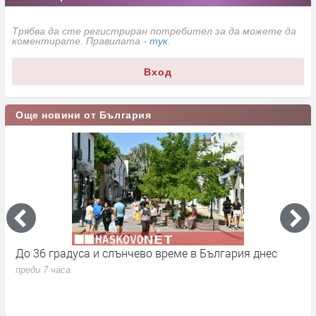
Трябва да сте регистриран потребител за да можете да
коментирате. Правилата -
тук
.
Вход
Още новини от България
До 36 градуса и слънчево време в България днес
О
с
преди 7 часа
п