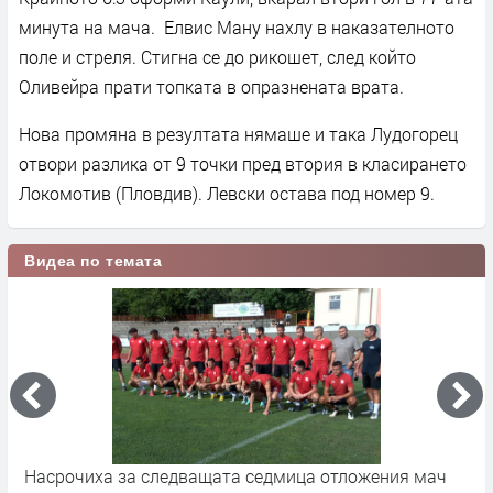
минута на мача. Елвис Ману нахлу в наказателното
поле и стреля. Стигна се до рикошет, след който
Оливейра прати топката в опразнената врата.
Нова промяна в резултата нямаше и така Лудогорец
отвори разлика от 9 точки пред втория в класирането
Локомотив (Пловдив). Левски остава под номер 9.
Видеа по темата
седмица отложения мач
Невъзможните вратарски спася