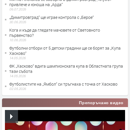
привлече и юноша на „Арда“
06.07.2026
„Димитровград“ ще играе контрола с „Берое“
30.06.2026
Кога и къде да гледате мачовете от Световното
първенство?
10.06.2026
Футболни отбори от 5 детски градини ще се борят за „Купа
Хасково“
14.05.2026
ФК „Хасково“ вдига шампионската купа в Областната група
тази събота
14.05.2026
Футболистите на „Ямбол“ си тръгнаха с точка от Хасково
02.05.2026
Препоръчано видео