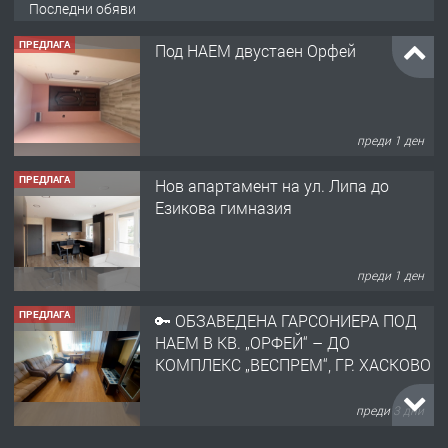
ПРЕДЛАГА
Последни обяви
Под НАЕМ двустаен Орфей
преди 1 ден
ПРЕДЛАГА
Нов апартамент на ул. Липа до
Езикова гимназия
преди 1 ден
ПРЕДЛАГА
🔑 ОБЗАВЕДЕНА ГАРСОНИЕРА ПОД
НАЕМ В КВ. „ОРФЕЙ“ – ДО
КОМПЛЕКС „ВЕСПРЕМ“, ГР. ХАСКОВО
преди 3 дни
ПРЕДЛАГА
НАПЪЛНО ОБЗАВЕДЕН И
ОБОРУДВАН ТРИСТАЕН