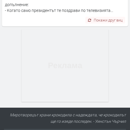
допълнение:
- Когато само президентът те поздрави по телевизията...
Покажи друг виц
Миротворецът храни крокодила с надеждата, че крокодилът
ще го изяде последен. - Уинстън Чърчил