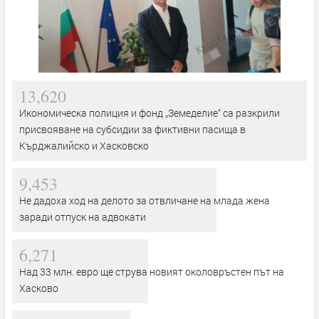
13,620
Икономическа полиция и фонд „Земеделие“ са разкрили
присвояване на субсидии за фиктивни пасища в
Кърджалийско и Хасковско
9,453
Не дадоха ход на делото за отвличане на млада жена
заради отпуск на адвокати
6,271
Над 33 млн. евро ще струва новият околовръстен път на
Хасково