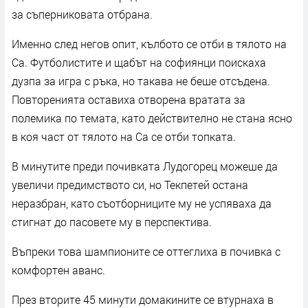
за съперниковата отбрана.
Именно след негов опит, кълбото се отби в тялото на
Са. Футболистите и щабът на софиянци поискаха
дузпа за игра с ръка, но такава не беше отсъдена.
Повторенията оставиха отворена вратата за
полемика по темата, като действително не стана ясно
в коя част от тялото на Са се отби топката.
В минутите преди почивката Лудогорец можеше да
увеличи предимството си, но Текпетей остана
неразбран, като съотборниците му не успяваха да
стигнат до пасовете му в перспектива.
Въпреки това шампионите се оттеглиха в почивка с
комфортен аванс.
През вторите 45 минути домакините се втурнаха в