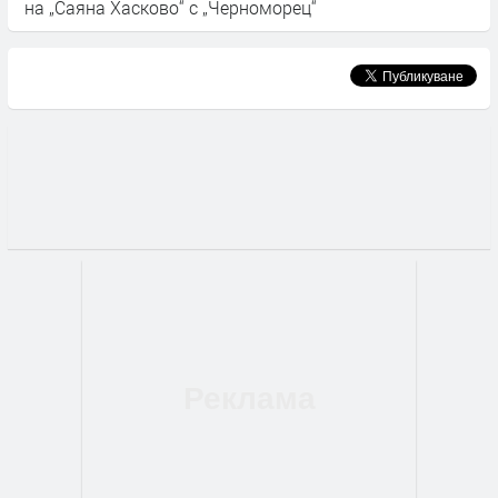
оморец“
Бундеслигата