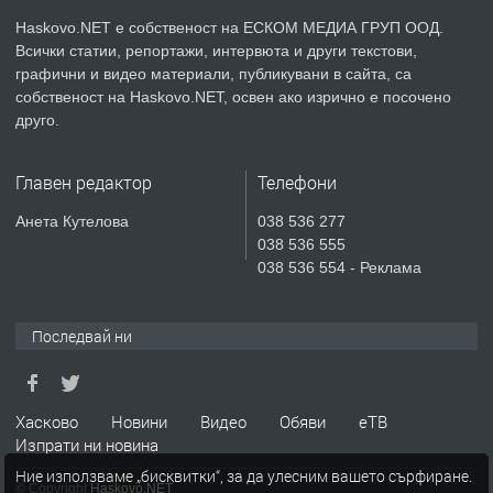
преди 4 дни
Haskovo.NET е собственост на ЕСКОМ МЕДИА ГРУП ООД.
Всички статии, репортажи, интервюта и други текстови,
ПРЕДЛАГА
Продавам парцел в гр. Хасково кв.
графични и видео материали, публикувани в сайта, са
Хисаря до ток, вода,канализация,
собственост на Haskovo.NET, освен ако изрично е посочено
асфалт 0889 537 426
друго.
преди 4 дни
Главен редактор
Телефони
ПРЕДЛАГА
СГЛОБЯВАНЕ НА МЕБЕЛИ.
Анета Кутелова
038 536 277
038 536 555
038 536 554 - Реклама
преди 4 дни
Последвай ни
ПРЕДЛАГА
№4119 Едностаен обзаведен
апартамент под наем в кв.
Училищни, гр. Хасково.
Хасково
Новини
Видео
Обяви
еТВ
Изпрати ни новина
преди 5 дни
Ние използваме „бисквитки“, за да улесним вашето сърфиране.
© Copyright
Haskovo.NET