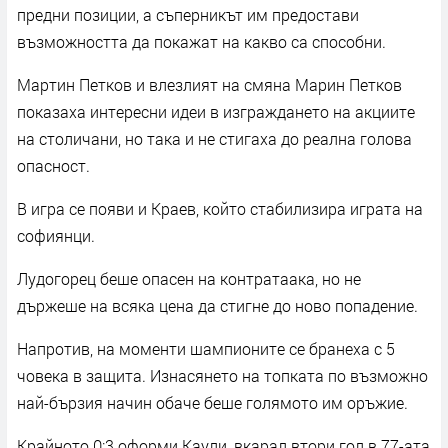
предни позиции, а съперникът им предостави
възможността да покажат на какво са способни.
Мартин Петков и влезлият на смяна Марин Петков
показаха интересни идеи в изграждането на акциите
на столичани, но така и не стигаха до реална голова
опасност.
В игра се появи и Краев, който стабилизира играта на
софиянци.
Лудогорец беше опасен на контратаака, но не
държеше на всяка цена да стигне до ново попадение.
Напротив, на моменти шампионите се бранеха с 5
човека в защита. Изнасянето на топката по възможно
най-бързия начин обаче беше голямото им оръжие.
Крайното 0:3 оформи Каули, вкарал втори гол в 77-ата