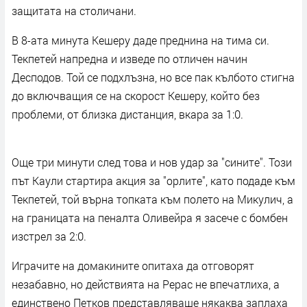
защитата на столичани.
В 8-ата минута Кешеру даде преднина на тима си.
Текпетей напредна и изведе по отличен начин
Десподов. Той се подхлъзна, но все пак кълбото стигна
до включващия се на скорост Кешеру, който без
проблеми, от близка дистанция, вкара за 1:0.
Още три минути след това и нов удар за "сините". Този
път Каули стартира акция за "орлите", като подаде към
Текпетей, той върна топката към полето на Микулич, а
на границата на пеналта Оливейра я засече с бомбен
изстрел за 2:0.
Играчите на домакините опитаха да отговорят
незабавно, но действията на Рерас не впечатлиха, а
единствено Петков представляваше някаква заплаха