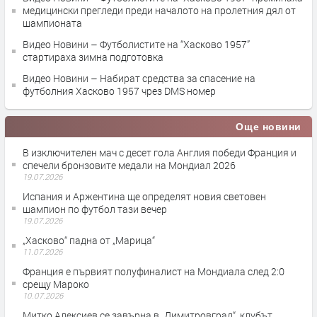
медицински прегледи преди началото на пролетния дял от
шампионата
Видео Новини – Футболистите на “Хасково 1957”
стартираха зимна подготовка
Видео Новини – Набират средства за спасение на
футболния Хасково 1957 чрез DMS номер
Още новини
В изключителен мач с десет гола Англия победи Франция и
спечели бронзовите медали на Мондиал 2026
19.07.2026
Испания и Аржентина ще определят новия световен
шампион по футбол тази вечер
19.07.2026
„Хасково“ падна от „Марица“
11.07.2026
Франция е първият полуфиналист на Мондиала след 2:0
срещу Мароко
10.07.2026
Митко Алексиев се завърна в „Димитровград“, клубът