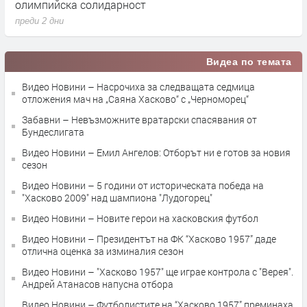
рност
преди 3 дни
Видеа по темата
Видео Новини – Насрочиха за следващата седмица
отложения мач на „Саяна Хасково“ с „Черноморец“
Забавни – Невъзможните вратарски спасявания от
Бундеслигата
Видео Новини – Емил Ангелов: Отборът ни е готов за новия
сезон
Видео Новини – 5 години от историческата победа на
"Хасково 2009" над шампиона "Лудогорец"
Видео Новини – Новите герои на хасковския футбол
Видео Новини – Президентът на ФК “Хасково 1957” даде
отлична оценка за изминалия сезон
Видео Новини – "Хасково 1957" ще играе контрола с "Верея".
Андрей Атанасов напусна отбора
Видео Новини – Футболистите на “Хасково 1957” преминаха