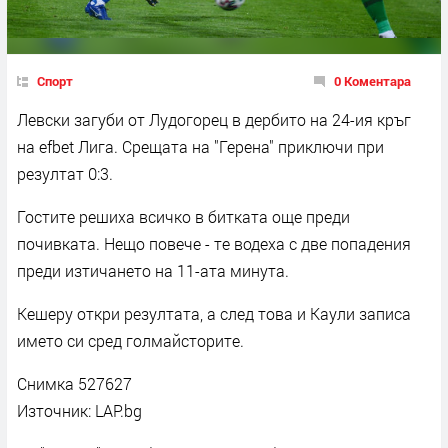
Спорт
0 Коментара
Левски загуби от Лудогорец в дербито на 24-ия кръг
на efbet Лига. Срещата на "Герена" приключи при
резултат 0:3.
Гостите решиха всичко в битката още преди
почивката. Нещо повече - те водеха с две попадения
преди изтичането на 11-ата минута.
Кешеру откри резултата, а след това и Каули записа
името си сред голмайсторите.
Снимка 527627
Източник: LAP.bg