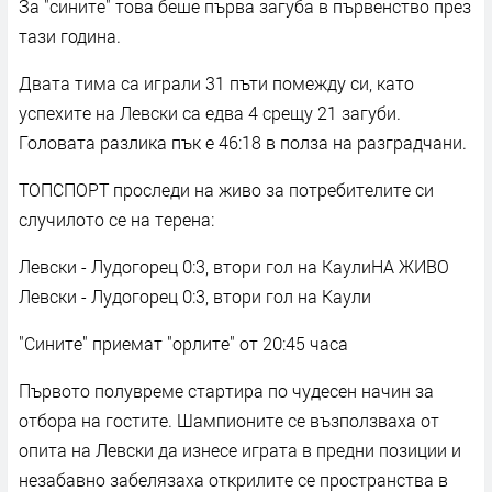
За "сините" това беше първа загуба в първенство през
тази година.
Двата тима са играли 31 пъти помежду си, като
успехите на Левски са едва 4 срещу 21 загуби.
Головата разлика пък е 46:18 в полза на разградчани.
ТОПСПОРТ проследи на живо за потребителите си
случилото се на терена:
Левски - Лудогорец 0:3, втори гол на КаулиНА ЖИВО
Левски - Лудогорец 0:3, втори гол на Каули
"Сините" приемат "орлите" от 20:45 часа
Първото полувреме стартира по чудесен начин за
отбора на гостите. Шампионите се възползваха от
опита на Левски да изнесе играта в предни позиции и
незабавно забелязаха открилите се пространства в