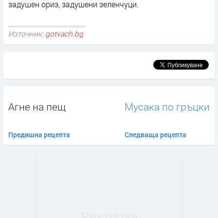
задушен ориз, задушени зеленчуци.
Източник:
gotvach.bg
Агне на пещ
Мусака по гръцки
Предишна рецепта
Следваща рецепта