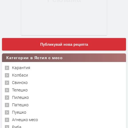
Публикувай нова рецепта
Категории в Ястия с месо
Карантия
Колбаси
Свинско
Телешко
Пилешко
Патешко
Пуешко
Агнешко месо
Риба