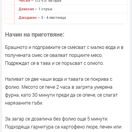
Чесън
– 1/2 ч.л. на прах
Девесил
– 1 стрък
Джоджен
– 3 - 4 листенца
Начин на приготвяне
Брашното и подправките се смесват с малко вода и в
получената смес се овалват порциите месо.
Подреждат се в тава и се поръсват с олиото.
Наливат се две чаши вода и тавата се покрива с
фолио. Месото се пече 2 часа в загрята умерена
фурна, като 30 минути преди да се опече, се слагат
нарязаните гъби.
За загар се дозапича без фолио още 5 минути.
Подходяща гарнитура са картофено пюре, печен или