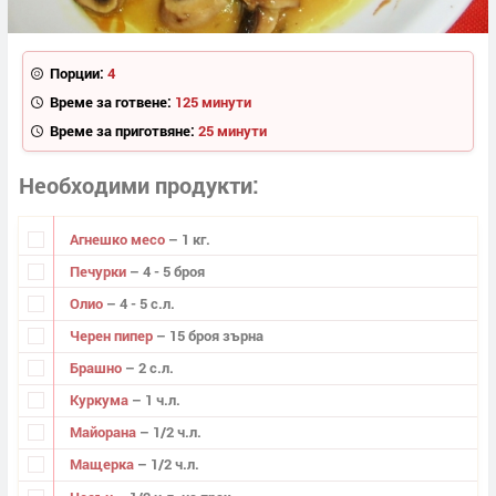
Порции:
4
Време за готвене:
125 минути
Време за приготвяне:
25 минути
Необходими продукти
Агнешко месо
– 1 кг.
Печурки
– 4 - 5 броя
Олио
– 4 - 5 с.л.
Черен пипер
– 15 броя зърна
Брашно
– 2 с.л.
Куркума
– 1 ч.л.
Майорана
– 1/2 ч.л.
Мащерка
– 1/2 ч.л.