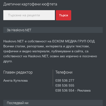
Диетични картофени кюфтета
градската градина!
преди 2 дни
Търси
ПРЕДЛАГА
ПРОСТОРЕН ТРИСТАЕН
За Haskovo.NET
АПАРТАМЕНТ В НОВА СГРАДА КВ.
КУБА
Haskovo.NET е собственост на ЕСКОМ МЕДИА ГРУП ООД.
Всички статии, репортажи, интервюта и други текстови,
преди 3 дни
графични и видео материали, публикувани в сайта, са
собственост на Haskovo.NET, освен ако изрично е посочено
ПРЕДЛАГА
Продавам парцел в гр. Хасково кв.
друго.
Хисаря до ток, вода,канализация,
асфалт 0889 537 426
Главен редактор
Телефони
преди 3 дни
Анета Кутелова
038 536 277
038 536 555
ПРЕДЛАГА
СГЛОБЯВАНЕ НА МЕБЕЛИ.
038 536 554 - Реклама
Последвай ни