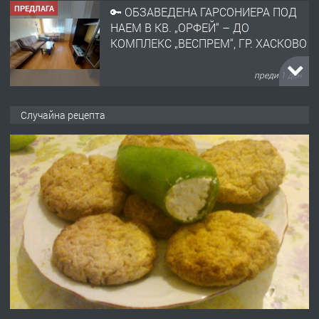
ПРЕДЛАГА
🔑 ОБЗАВЕДЕНА ГАРСОНИЕРА ПОД
НАЕМ В КВ. „ОРФЕЙ“ – ДО
КОМПЛЕКС „ВЕСПРЕМ“, ГР. ХАСКОВО
преди 1 ден
ПРЕДЛАГА
НАПЪЛНО ОБЗАВЕДЕН И
Случайна рецепта
ОБОРУДВАН ТРИСТАЕН
АПАРТАМЕНТ В ЦЕНТЪРА НА ГР.
ХАСКОВО
преди 2 дни
ПРЕДЛАГА
Давам гараж под наем
преди 2 дни
ПРЕДЛАГА
№4120 Магазин/Офис под наем в кв.
Любен Каравелов, Хасково-близо до