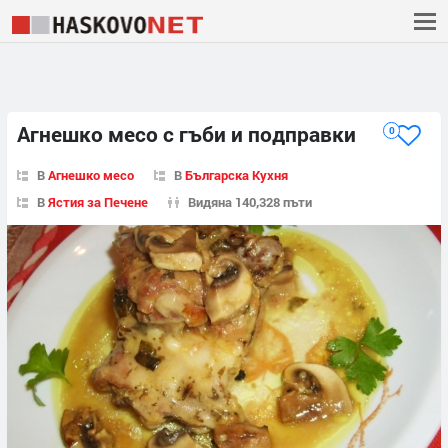
Агнешко месо с гъби и подправки
0
В
Агнешко месо
В
Българска Кухня
В
Ястия за Печене
Видяна 140,328 пъти