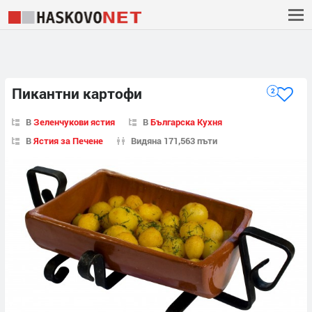
Пикантни картофи
2
В
Зеленчукови ястия
В
Българска Кухня
В
Ястия за Печене
Видяна 171,563 пъти