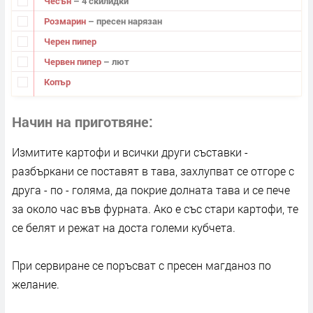
Чесън
– 4 скилидки
Розмарин
– пресен нарязан
Черен пипер
Червен пипер
– лют
Копър
Начин на приготвяне
Измитите картофи и всички други съставки -
разбъркани се поставят в тава, захлупват се отгоре с
друга - по - голяма, да покрие долната тава и се пече
за около час във фурната. Ако е със стари картофи, те
се белят и режат на доста големи кубчета.
При сервиране се поръсват с пресен магданоз по
желание.