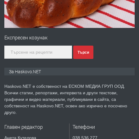
преди 4 дни
ПРЕДЛАГА
№4120 Магазин/Офис под наем в кв.
Любен Каравелов, Хасково-близо до
Експресен козунак
градската градина!
преди 5 дни
Търси
ПРЕДЛАГА
ПРОСТОРЕН ТРИСТАЕН
За Haskovo.NET
АПАРТАМЕНТ В НОВА СГРАДА КВ.
КУБА
Haskovo.NET е собственост на ЕСКОМ МЕДИА ГРУП ООД.
Всички статии, репортажи, интервюта и други текстови,
преди 5 дни
графични и видео материали, публикувани в сайта, са
собственост на Haskovo.NET, освен ако изрично е посочено
ПРЕДЛАГА
Продавам парцел в гр. Хасково кв.
друго.
Хисаря до ток, вода,канализация,
асфалт 0889 537 426
Главен редактор
Телефони
преди 5 дни
Анета Кутелова
038 536 277