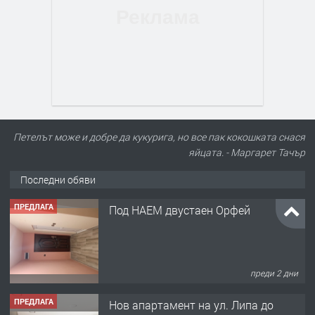
Петелът може и добре да кукурига, но все пак кокошката снася
яйцата. - Маргарет Тачър
Последни обяви
ПРЕДЛАГА
Под НАЕМ двустаен Орфей
преди 2 дни
ПРЕДЛАГА
Нов апартамент на ул. Липа до