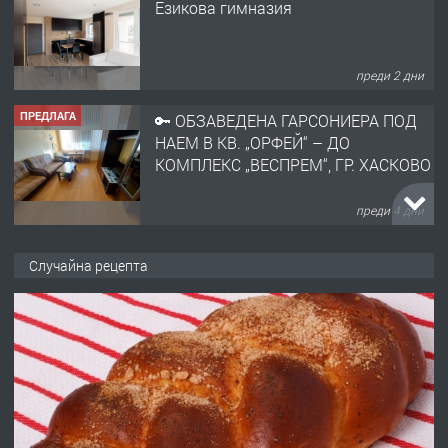
Езикова гимназия
преди 2 дни
ПРЕДЛАГА
🔑 ОБЗАВЕДЕНА ГАРСОНИЕРА ПОД
НАЕМ В КВ. „ОРФЕЙ“ – ДО
КОМПЛЕКС „ВЕСПРЕМ“, ГР. ХАСКОВО
преди 4 дни
ПРЕДЛАГА
НАПЪЛНО ОБЗАВЕДЕН И
Случайна рецепта
ОБОРУДВАН ТРИСТАЕН
АПАРТАМЕНТ В ЦЕНТЪРА НА ГР.
ХАСКОВО
преди 4 дни
ПРЕДЛАГА
Давам гараж под наем