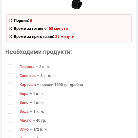
Порции:
6
Време за готвене:
60 минути
Време за приготвяне:
25 минути
Необходими продукти
Горчица
– 2 с. л.
Соев сос
– 3 с. л.
Картофи
– пресни 1500 гр. дребни
Бира
– 1 к. ч.
Вино
– 1 к. ч.
Вода
– 1 к. ч.
Масло
– 40 гр.
Олио
– 1/2 к. ч.