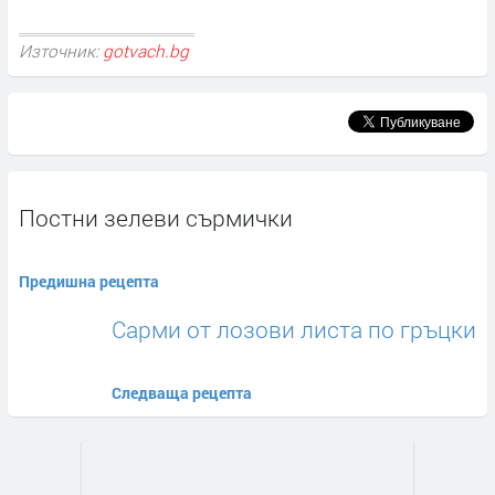
Източник:
gotvach.bg
Постни зелеви сърмички
Предишна рецепта
Сaрми от лозови листа по гръцки
Следваща рецепта