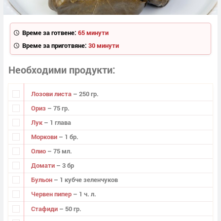
Време за готвене:
65 минути
Време за приготвяне:
30 минути
Необходими продукти
Лозови листа
– 250 гр.
Ориз
– 75 гр.
Лук
– 1 глава
Моркови
– 1 бр.
Олио
– 75 мл.
Домати
– 3 бр
Бульон
– 1 кубче зеленчуков
Червен пипер
– 1 ч. л.
Стафиди
– 50 гр.