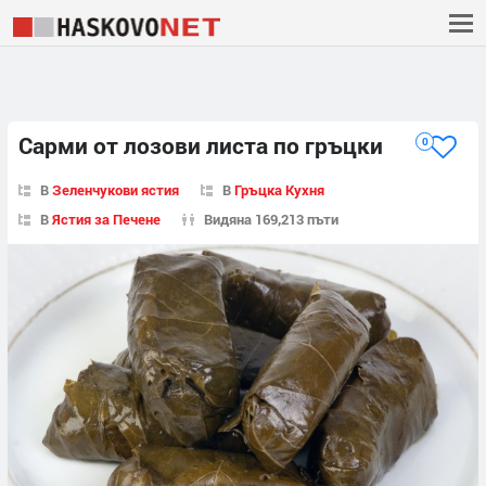
Сaрми от лозови листа по гръцки
0
В
Зеленчукови ястия
В
Гръцка Кухня
В
Ястия за Печене
Видяна 169,213 пъти