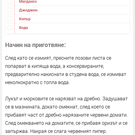
Магданоз
Джоджен
Копър
Вода
Начин на приготвяне
След като се измият, пресните лозови листа се
попарват в кипяща вода, а консервираните,
предварително накиснати в студена вода, се измиват
неколкократно с топла вода.
Лукът и морковите се нарязват на дребно. Задушават
се в мазнината, докато омекнат, след което се
прибавят част от дребно нарязаните червени домати.
След омекването на доматите, се прибавя оризът и се
запържва. Накрая се слага червеният пипер.