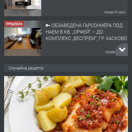
преди 8 часа
ПРЕДЛАГА
🔑 ОБЗАВЕДЕНА ГАРСОНИЕРА ПОД
НАЕМ В КВ. „ОРФЕЙ“ – ДО
КОМПЛЕКС „ВЕСПРЕМ“, ГР. ХАСКОВО
преди 1 ден
ПРЕДЛАГА
НАПЪЛНО ОБЗАВЕДЕН И
Случайна рецепта
ОБОРУДВАН ТРИСТАЕН
АПАРТАМЕНТ В ЦЕНТЪРА НА ГР.
ХАСКОВО
преди 2 дни
ПРЕДЛАГА
Давам гараж под наем
преди 2 дни