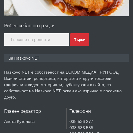
ПРЕДЛАГА
№4120 Магазин/Офис под наем в кв.
Любен Каравелов, Хасково-близо до
Рибен кебап по гръцки
градската градина!
преди 2 дни
Търси
ПРЕДЛАГА
ПРОСТОРЕН ТРИСТАЕН
За Haskovo.NET
АПАРТАМЕНТ В НОВА СГРАДА КВ.
КУБА
Haskovo.NET е собственост на ЕСКОМ МЕДИА ГРУП ООД.
Всички статии, репортажи, интервюта и други текстови,
преди 3 дни
графични и видео материали, публикувани в сайта, са
собственост на Haskovo.NET, освен ако изрично е посочено
ПРЕДЛАГА
Продавам парцел в гр. Хасково кв.
друго.
Хисаря до ток, вода,канализация,
асфалт 0889 537 426
Главен редактор
Телефони
преди 3 дни
Анета Кутелова
038 536 277
038 536 555
ПРЕДЛАГА
СГЛОБЯВАНЕ НА МЕБЕЛИ.