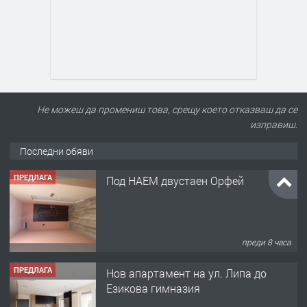
Не можеш да промениш това, срещу което отказваш да се
изправиш.
Последни обяви
ПРЕДЛАГА
Под НАЕМ двустаен Орфей
преди 8 часа
ПРЕДЛАГА
Нов апартамент на ул. Липа до
Езикова гимназия