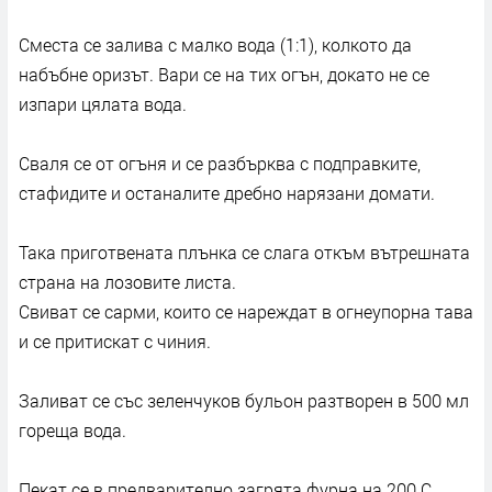
Сместа се залива с малко вода (1:1), колкото да
набъбне оризът. Вари се на тих огън, докато не се
изпари цялата вода.
Сваля се от огъня и се разбърква с подправките,
стафидите и останалите дребно нарязани домати.
Така приготвената плънка се слага откъм вътрешната
страна на лозовите листа.
Свиват се сарми, които се нареждат в огнеупорна тава
и се притискат с чиния.
Заливат се със зеленчуков бульон разтворен в 500 мл
гореща вода.
Пекат се в предварително загрята фурна на 200 С