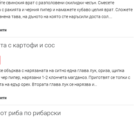
е свинския врат с разполовени скилидки чесън. Смесете
 с ракията и черния пипер и намажете хубаво целия врат. Сложете
знена тава, на дъното на която сте наръсили доста сол....
чети
а с картофи и сос
е обърква с нарязаната на ситно една глава лук, ориза, щипка
 чер пипер, нарязани 1-2 клончета магданоз. Приготвят се топки с
а на едър орех. Втората глава лук се нарязва и...
чети
от риба по рибарски