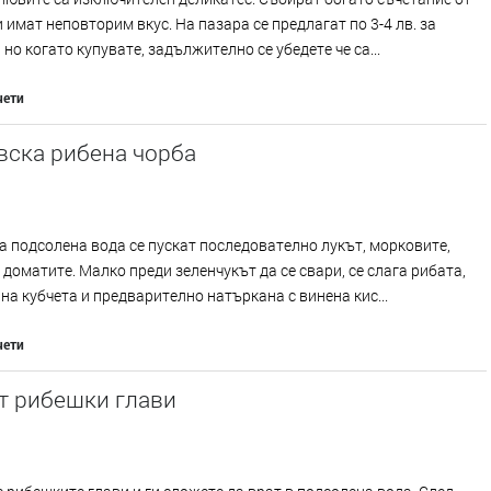
 имат неповторим вкус. На пазара се предлагат по 3-4 лв. за
 но когато купувате, задължително се убедете че са...
чети
вска рибена чорба
 подсолена вода се пускат последователно лукът, морковите,
 доматите. Малко преди зеленчукът да се свари, се слага рибата,
на кубчета и предварително натъркана с винена кис...
чети
т рибешки глави