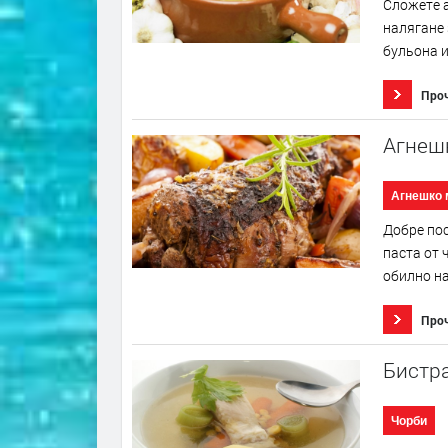
Сложете а
налягане 
бульона и
Про
Агнешк
Агнешко 
Добре пос
паста от 
обилно на
Про
Бистр
Чорби