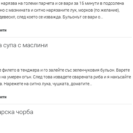
 нарязва на големи парчета и се вари за 15 минути в подсолена
но с мазнината и ситно нарязаните лук, морков (по желание),
девесил, след което се изважда. Бульонът се вари о...
чети
 супа с маслини
 филето в тенджера и го залейте със зеленчуковия бульон. Варете
 на умерен огън. След това извадете сварената риба и я накъсайте
а. Нарежете на ситно лука, чушката, доматите...
чети
арска чорба