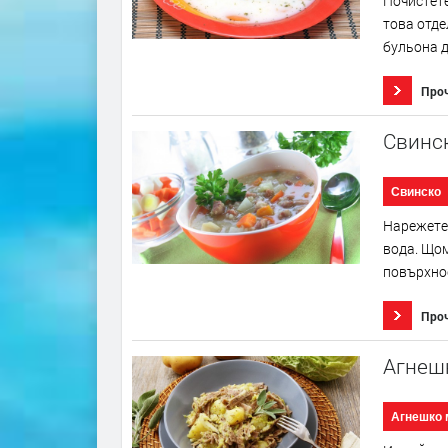
Почистете
това отде
бульона д
Про
Свинс
Свинско
Нарежете 
вода. Щом
повърхнос
Про
Агнешк
Агнешко 