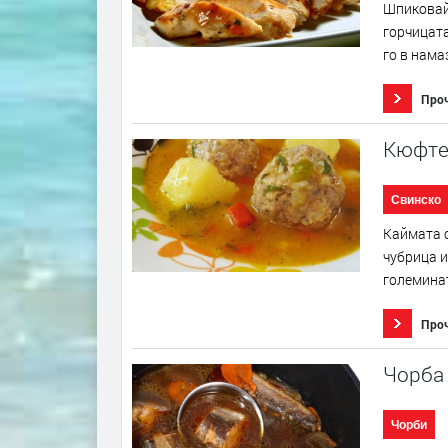
Шпиковайт
горчицата
го в нама
Про
Кюфтет
Свинско
Каймата с
чубрица и
големинат
Про
Чорба 
Чорби