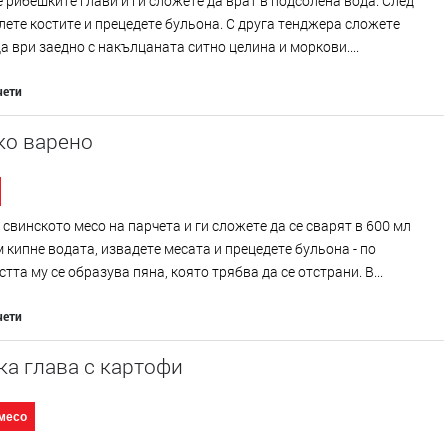
 рибешките глави и ги сложете да врат в подсолена вода. След
лете костите и прецедете бульона. С друга тенджера сложете
а ври заедно с накълцаната ситно целина и моркови....
чети
ко варено
свинското месо на парчета и ги сложете да се сварят в 600 мл
 кипне водата, извадете месата и прецедете бульона - по
тта му се образува пяна, която трябва да се отстрани. В...
чети
а глава с картофи
месо