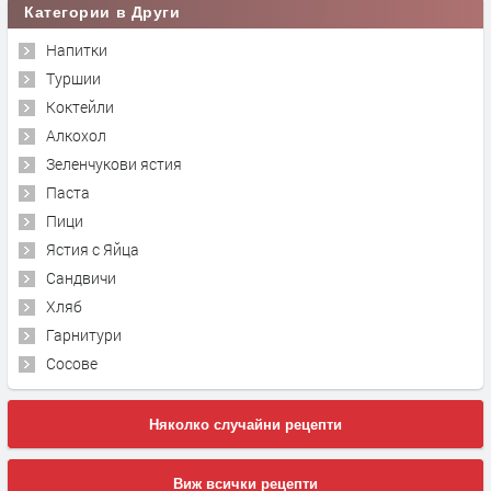
Категории в Други
Напитки
Туршии
Коктейли
Алкохол
Зеленчукови ястия
Паста
Пици
Ястия с Яйца
Сандвичи
Хляб
Гарнитури
Сосове
Няколко случайни рецепти
Виж всички рецепти