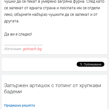
чушки да се пекат в умерено загряна фурна. След като
се запекат от едната страна и люспата им се отдели
леко, обърнете набързо чушките да се запекат и от
другата.
Да ви е сладко!
Източник:
gotvach.bg
Запържен артишок с топинг от хрупкави
бадеми
Предишна рецепта