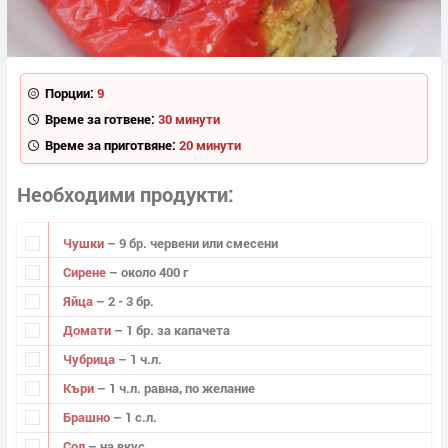
Порции:
9
Време за готвене:
30 минути
Време за приготвяне:
20 минути
Необходими продукти
Чушки
– 9 бр. червени или смесени
Сирене
– около 400 г
Яйца
– 2 - 3 бр.
Домати
– 1 бр. за капачета
Чубрица
– 1 ч.л.
Къри
– 1 ч.л. равна, по желание
Брашно
– 1 с.л.
Сол
– на вкус