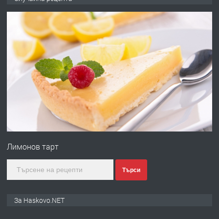
ОБОРУДВАН ТРИСТАЕН
АПАРТАМЕНТ В ЦЕНТЪРА НА ГР.
ХАСКОВО
преди 2 дни
ПРЕДЛАГА
Давам гараж под наем
преди 2 дни
ПРЕДЛАГА
№4120 Магазин/Офис под наем в кв.
Любен Каравелов, Хасково-близо до
Лимонов тарт
градската градина!
преди 3 дни
Търси
ПРЕДЛАГА
ПРОСТОРЕН ТРИСТАЕН
За Haskovo.NET
АПАРТАМЕНТ В НОВА СГРАДА КВ.
КУБА