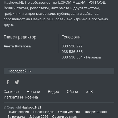
Haskovo.NET е собственост на ЕСКОМ МЕДИА ГРУП ООД.
Всички статии, репортажи, интервюта и други текстови,
преди 3 дни
графични и видео материали, публикувани в сайта, са
собственост на Haskovo.NET, освен ако изрично е посочено
ПРЕДЛАГА
Продавам парцел в гр. Хасково кв.
друго.
Хисаря до ток, вода,канализация,
асфалт 0889 537 426
Главен редактор
Телефони
преди 3 дни
Анета Кутелова
038 536 277
038 536 555
ПРЕДЛАГА
СГЛОБЯВАНЕ НА МЕБЕЛИ.
038 536 554 - Реклама
Последвай ни
преди 3 дни
ПРЕДЛАГА
Хасково
Новини
Видео
Обяви
еТВ
№4119 Едностаен обзаведен
Изпрати ни новина
апартамент под наем в кв.
Училищни, гр. Хасково.
© Copyright
Haskovo.NET
Пълна версия
Етичен кодекс
Общи условия
Поверителност
преди 4 дни
За реклама
Избори 2026
Свържи се с нас