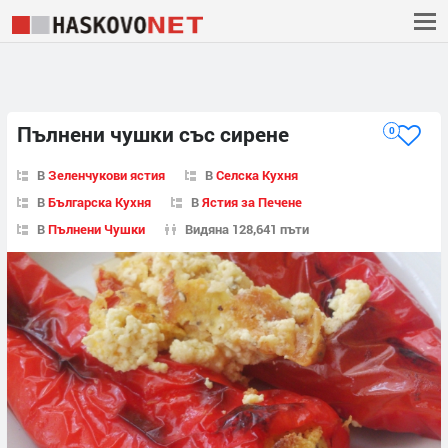
Пълнени чушки със сирене
0
В
Зеленчукови ястия
В
Селска Кухня
В
Българска Кухня
В
Ястия за Печене
В
Пълнени Чушки
Видяна 128,641 пъти