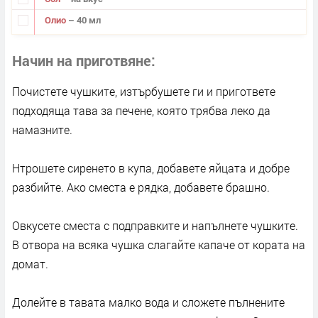
Олио
– 40 мл
Начин на приготвяне
Почистете чушките, изтърбушете ги и пригответе
подходяща тава за печене, която трябва леко да
намазните.
Нтрошете сиренето в купа, добавете яйцата и добре
разбийте. Ако сместа е рядка, добавете брашно.
Овкусете сместа с подправките и напълнете чушките.
В отвора на всяка чушка слагайте капаче от кората на
домат.
Долейте в тавата малко вода и сложете пълнените