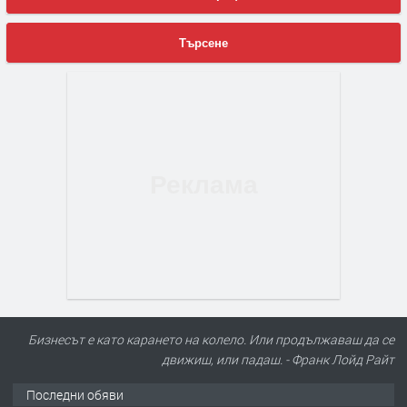
Търсене
Бизнесът е като карането на колело. Или продължаваш да се
движиш, или падаш. - Франк Лойд Райт
Последни обяви