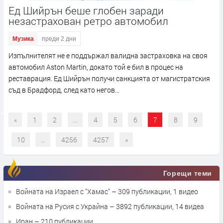
Ед Шийрън беше глобен заради
незастрахован ретро автомобил
Музика
преди 2 дни
Изпълнителят не е поддържал валидна застраховка на своя
автомобил Aston Martin, докато той е бил в процес на
реставрация. Ед Шийрън получи санкцията от магистратския
съд в Брадфорд, след като негов...
«
1
2
...
4
5
6
7
8
9
10
...
4256
4257
»
Горещи теми
Войната на Израел с "Хамас"
– 309 публикации, 1 видео
Войната на Русия с Украйна
– 3892 публикации, 14 видеа
Иран
– 210 публикации