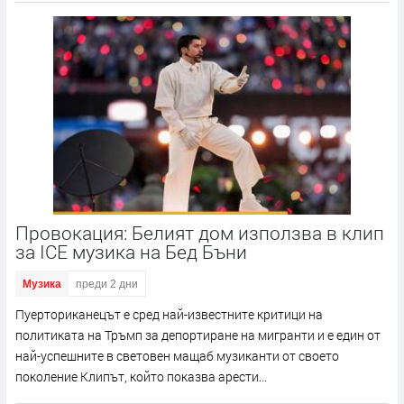
Провокация: Белият дом използва в клип
за ICE музика на Бед Бъни
Музика
преди 2 дни
Пуерториканецът е сред най-известните критици на
политиката на Тръмп за депортиране на мигранти и е един от
най-успешните в световен мащаб музиканти от своето
поколение Клипът, който показва арести...