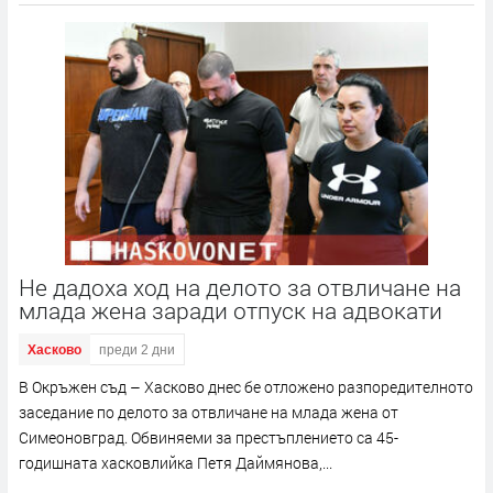
Не дадоха ход на делото за отвличане на
млада жена заради отпуск на адвокати
Хасково
преди 2 дни
В Окръжен съд – Хасково днес бе отложено разпоредителното
заседание по делото за отвличане на млада жена от
Симеоновград. Обвиняеми за престъплението са 45-
годишната хасковлийка Петя Даймянова,...