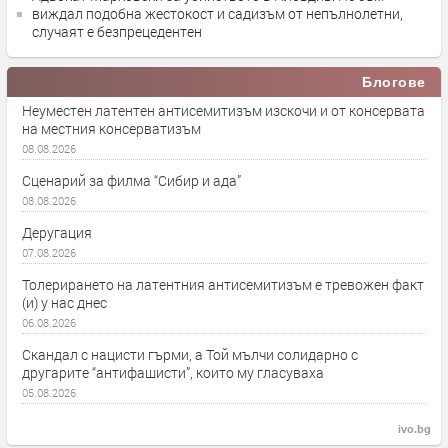
виждал подобна жестокост и садизъм от непълнолетни,
случаят е безпрецедентен
Блогове
Неуместен латентен антисемитизъм изскочи и от консервата
на местния консерватизъм
08.08.2026
Сценарий за филма “Сибир и ада”
08.08.2026
Деругация
07.08.2026
Толерирането на латентния антисемитизъм е тревожен факт
(и) у нас днес
06.08.2026
Скандал с нацисти гърми, а Той мълчи солидарно с
другарите “антифашисти”, които му гласуваха
05.08.2026
ivo.bg