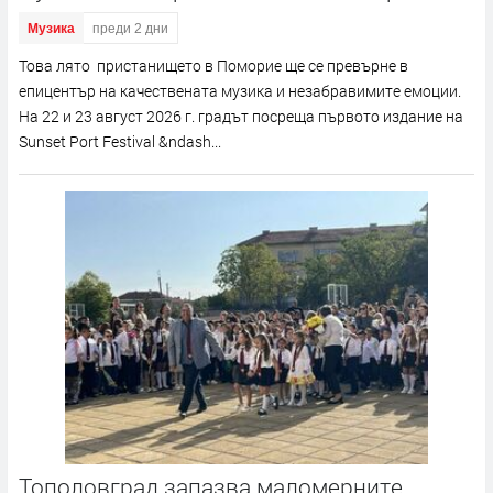
Музика
преди 2 дни
Това лято пристанището в Поморие ще се превърне в
епицентър на качествената музика и незабравимите емоции.
На 22 и 23 август 2026 г. градът посреща първото издание на
Sunset Port Festival &ndash...
Тополовград запазва маломерните