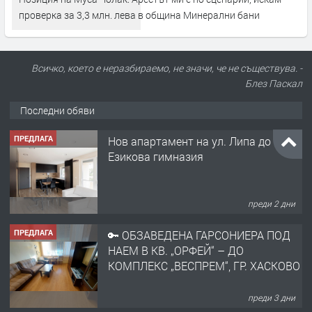
проверка за 3,3 млн. лева в община Минерални бани
Всичко, което е неразбираемо, не значи, че не съществува. -
Блез Паскал
Последни обяви
ПРЕДЛАГА
Нов апартамент на ул. Липа до
Езикова гимназия
преди 2 дни
ПРЕДЛАГА
🔑 ОБЗАВЕДЕНА ГАРСОНИЕРА ПОД
НАЕМ В КВ. „ОРФЕЙ“ – ДО
КОМПЛЕКС „ВЕСПРЕМ“, ГР. ХАСКОВО
преди 3 дни