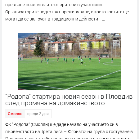
превърне посетителите от зрители в участници.
Организаторите подготвят преживяване, в което гостите ще
могат да се включат в традиционни дейности –...
"Родопа" стартира новия сезон в Пловдив
след промяна на домакинството
Смолян
преди 2 дни
ФК "Родопа“ (Смолян) ще даде начало на участието си в
първенството на Трета лига – Югоизточна група с гостуване в
Пловдив, след като бе направена промяна на домакинството