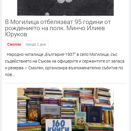
В Могилица отбелязват 95 години от
рождението на полк. Минчо Илиев
Юруков
Смолян
преди 2 дни
Народно читалище „България-1937“ в село Могилица, със
съдействието на Съюза на офицерите и сержантите от запаса
и резерва – Смолян, организира възпоменателно събитие по
пов...