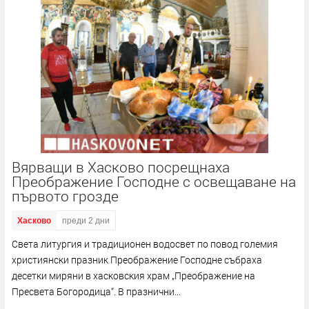
Вярващи в Хасково посрещнаха
Преображение Господне с освещаване на
първото грозде
Хасково
преди 2 дни
Света литургия и традиционен водосвет по повод големия
християнски празник Преображение Господне събраха
десетки миряни в хасковския храм „Преображение на
Пресвета Богородица“. В празнични...