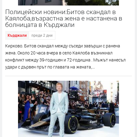
Полицейски новини:Битов скандал в
Каялоба,възрастна жена е настанена в
болницата в Кърджали
Кърджали
преди 2 дни
Кирково. Битов скандал между съседи завърши с ранена
жена. Около 20 часа вчера в село Каялоба възникнал
конфликт между 39-годишен и 72-годишна . Мъжът нанесъл
удари с дървен прът по главата на жената,...