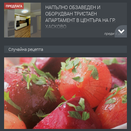
ПРЕДЛАГА
НАПЪЛНО ОБЗАВЕДЕН И
ОБОРУДВАН ТРИСТАЕН
АПАРТАМЕНТ В ЦЕНТЪРА НА ГР.
ХАСКОВО
преди 4 дни
ПРЕДЛАГА
Давам гараж под наем
Случайна рецепта
преди 4 дни
ПРЕДЛАГА
№4120 Магазин/Офис под наем в кв.
Любен Каравелов, Хасково-близо до
градската градина!
преди 4 дни
ПРЕДЛАГА
ПРОСТОРЕН ТРИСТАЕН