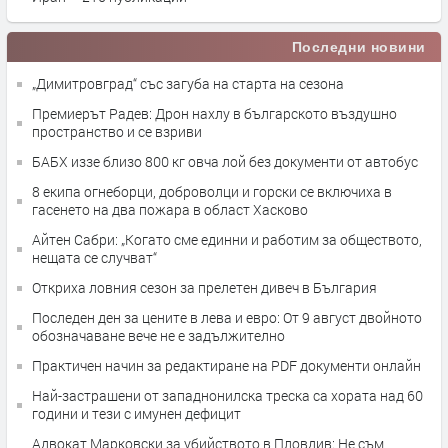
Последни новини
„Димитровград“ със загуба на старта на сезона
Премиерът Радев: Дрон нахлу в българското въздушно
пространство и се взриви
БАБХ иззе близо 800 кг овча лой без документи от автобус
8 екипа огнеборци, доброволци и горски се включиха в
гасенето на два пожара в област Хасково
Айтен Сабри: „Когато сме единни и работим за обществото,
нещата се случват“
Откриха ловния сезон за прелетен дивеч в България
Последен ден за цените в лева и евро: От 9 август двойното
обозначаване вече не е задължително
Практичен начин за редактиране на PDF документи онлайн
Най-застрашени от западнонилска треска са хората над 60
години и тези с имунен дефицит
Адвокат Марковски за убийството в Пловдив: Не съм