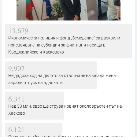
13,679
Икономическа полиция и фонд „Земеделие“ са разкрили
присвояване на субсидии за фиктивни пасища в
Кърджалийско и Хасковско
9,907
Не дадоха ход на делото за отвличане на млада жена
заради отпуск на адвокати
6,341
Над 33 млн. евро ще струва новият околовръстен път на
Хасково
6,121
Позиция на Муса Чолак: Арестът ми е по сценарий, искам