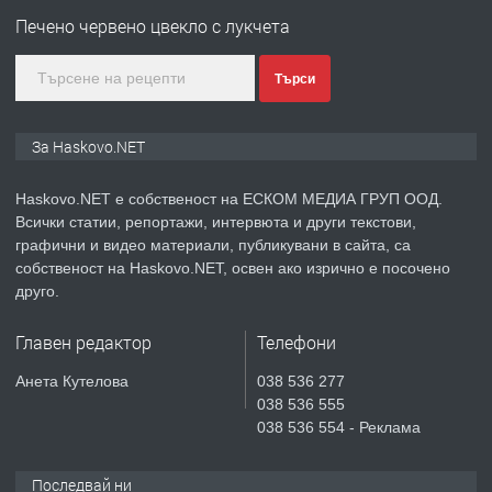
АПАРТАМЕНТ В НОВА СГРАДА КВ.
Печено червено цвекло с лукчета
КУБА
преди 5 дни
Търси
ПРЕДЛАГА
Продавам парцел в гр. Хасково кв.
За Haskovo.NET
Хисаря до ток, вода,канализация,
асфалт 0889 537 426
Haskovo.NET е собственост на ЕСКОМ МЕДИА ГРУП ООД.
Всички статии, репортажи, интервюта и други текстови,
преди 5 дни
графични и видео материали, публикувани в сайта, са
собственост на Haskovo.NET, освен ако изрично е посочено
ПРЕДЛАГА
СГЛОБЯВАНЕ НА МЕБЕЛИ.
друго.
Главен редактор
Телефони
преди 5 дни
Анета Кутелова
038 536 277
038 536 555
ПРЕДЛАГА
№4119 Едностаен обзаведен
038 536 554 - Реклама
апартамент под наем в кв.
Училищни, гр. Хасково.
Последвай ни