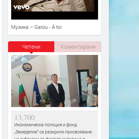
Музика – Garou - À toi
Четени
Коментирани
13,700
Икономическа полиция и фонд
„Земеделие“ са разкрили присвояване
на субсидии за фиктивни пасища в