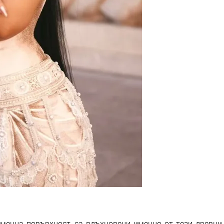
аменна повърхност, са вдъхновени именно от тези древни