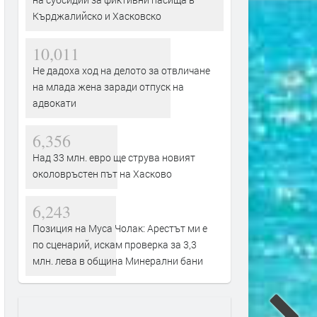
Кърджалийско и Хасковско
10,011
Не дадоха ход на делото за отвличане
на млада жена заради отпуск на
адвокати
6,356
Над 33 млн. евро ще струва новият
околовръстен път на Хасково
6,243
Позиция на Муса Чолак: Арестът ми е
по сценарий, искам проверка за 3,3
млн. лева в община Минерални бани