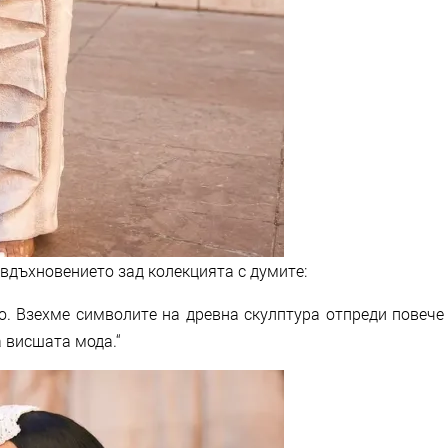
дъхновението зад колекцията с думите:
о. Взехме символите на древна скулптура отпреди повече
а висшата мода.“