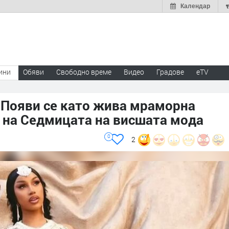
Календар
ини
Обяви
Свободно време
Видео
Градове
eTV
 Появи се като жива мраморна
 на Седмицата на висшата мода
0
2