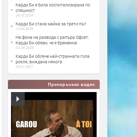
Карди Би е била хоспитализирана по
спешност
24.10.2024
Карди Би стана майка за трети път
13.09.2024
На фона на развода с рапъра Офсет:
Карди Би обяви, че е бременна
02.08.2024
Карди Би облече най-странната гола
рокля, виждана някога
25.01.2021
Препоръчано видео