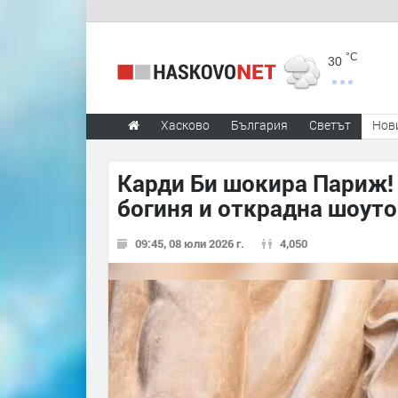
°C
30
Хасково
България
Светът
Нов
Карди Би шокира Париж!
богиня и открадна шоуто
09:45, 08 юли 2026 г.
4,050