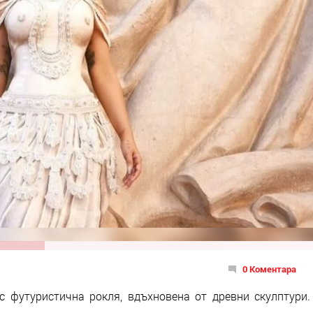
0 Коментара
 футуристична рокля, вдъхновена от древни скулптури.