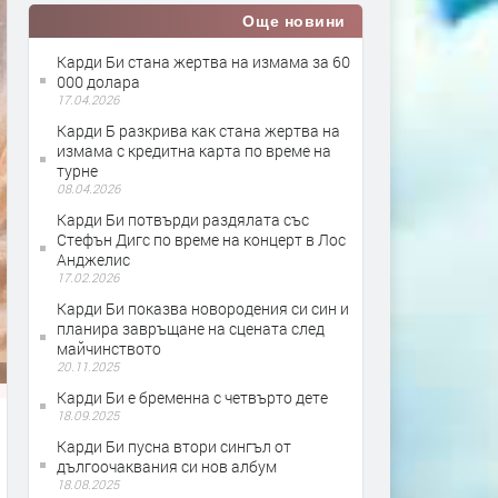
Още новини
Карди Би стана жертва на измама за 60
000 долара
17.04.2026
Карди Б разкрива как стана жертва на
измама с кредитна карта по време на
турне
08.04.2026
Карди Би потвърди раздялата със
Стефън Дигс по време на концерт в Лос
Анджелис
17.02.2026
Карди Би показва новородения си син и
планира завръщане на сцената след
майчинството
20.11.2025
Карди Би е бременна с четвърто дете
18.09.2025
Карди Би пусна втори сингъл от
дългоочаквания си нов албум
18.08.2025