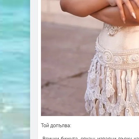
Той допълва:
„Всички бижута, сякаш изваяни върху к