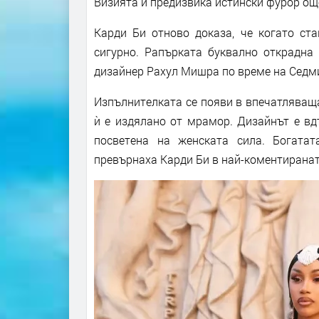
Визията ѝ предизвика истински фурор ощ
Карди Би отново доказа, че когато ст
сигурно. Рапърката буквално открадна
дизайнер Рахул Мишра по време на Седм
Изпълнителката се появи в впечатляваща
ѝ е издялано от мрамор. Дизайнът е вдъ
посветена на женската сила. Богата
превърнаха Карди Би в най-коментиранат