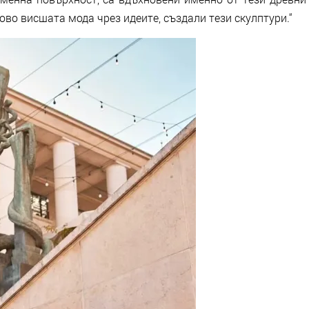
во висшата мода чрез идеите, създали тези скулптури.“