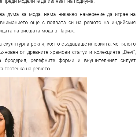
е преди моделите да излязат на подиума.
ава дума за мода, няма никакво намерение да играе на
 вниманието още с появата си на ревюто на индийския
ицата на висшата мода в Париж.
 скулптурна рокля, която създаваше илюзията, че тялото
хновен от древните храмови статуи и колекцията „Devi“,
та бродерия, релефните форми и внушителният силует
а гостенка на ревюто.