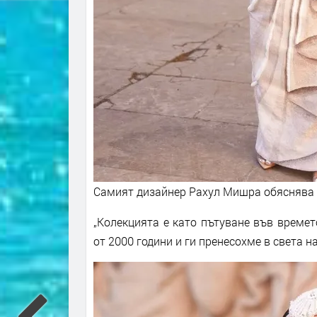
Самият дизайнер Рахул Мишра обяснява в
„Колекцията е като пътуване във времет
от 2000 години и ги пренесохме в света н