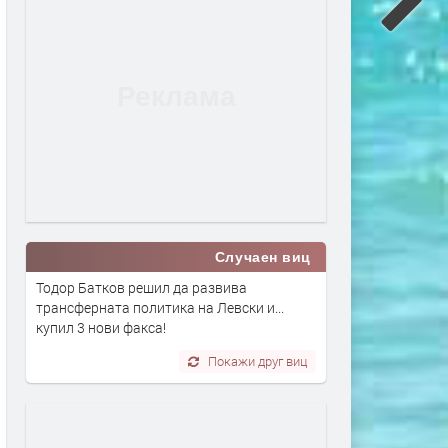
Случаен виц
Тодор Батков решил да развива
трансферната политика на Левски и...
купил 3 нови факса!
Покажи друг виц