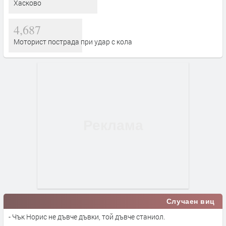
Хасково
4,687
Моторист пострада при удар с кола
Случаен виц
- Чък Норис не дъвче дъвки, той дъвче станиол.