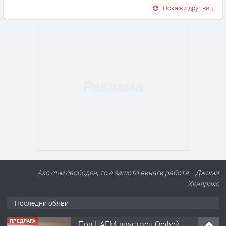
Покажи друг виц
Ако съм свободен, то е защото винаги работя. - Джими
Хендрикс
Последни обяви
ПРЕДЛАГА
Под НАЕМ двустаен Орфей