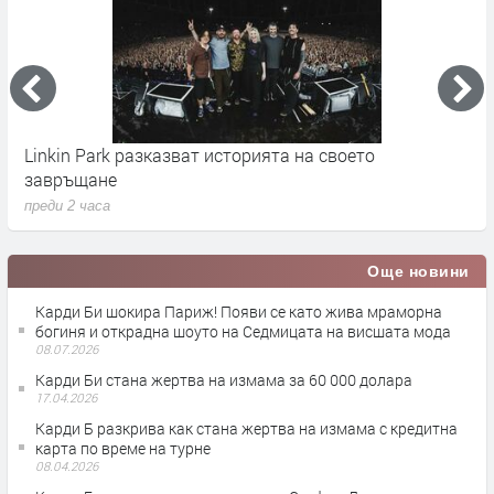
Linkin Park разказват историята на своето
M
завръщане
с
преди 2 часа
п
Още новини
Карди Би шокира Париж! Появи се като жива мраморна
богиня и открадна шоуто на Седмицата на висшата мода
08.07.2026
Карди Би стана жертва на измама за 60 000 долара
17.04.2026
Карди Б разкрива как стана жертва на измама с кредитна
карта по време на турне
08.04.2026