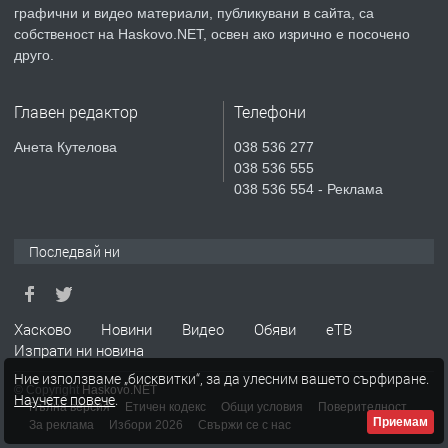
графични и видео материали, публикувани в сайта, са
собственост на Haskovo.NET, освен ако изрично е посочено
ПРЕДЛАГА
Продавам парцел в гр. Хасково кв.
друго.
Хисаря до ток, вода,канализация,
асфалт 0889 537 426
Главен редактор
Телефони
преди 4 дни
Анета Кутелова
038 536 277
038 536 555
ПРЕДЛАГА
СГЛОБЯВАНЕ НА МЕБЕЛИ.
038 536 554 - Реклама
Последвай ни
преди 4 дни
ПРЕДЛАГА
№4119 Едностаен обзаведен
Хасково
Новини
Видео
Обяви
еТВ
апартамент под наем в кв.
Изпрати ни новина
Училищни, гр. Хасково.
Ние използваме „бисквитки“, за да улесним вашето сърфиране.
© Copyright
Haskovo.NET
Научете повече
.
преди 4 дни
Пълна версия
Етичен кодекс
Общи условия
Поверителност
Приемам
За реклама
Избори 2026
Свържи се с нас