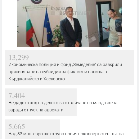
13,299
Икономическа полиция и фонд „Земеделие“ са разкрили
присвояване на субсидии за фиктивни пасища в
Кърджалийско и Хасковско
7,404
Не дадоха ход на делото за отвличане на млада жена
заради отпуск на адвокати
5,665
Над 33 млн. евро ще струва новият околовръстен път на