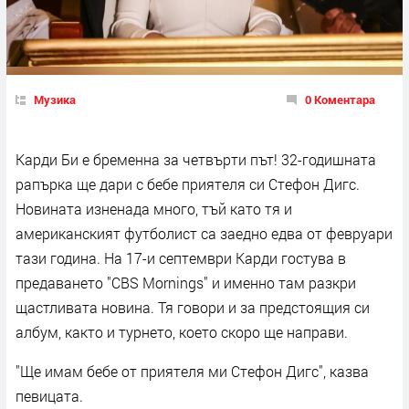
Музика
0 Коментара
Карди Би е бременна за четвърти път! 32-годишната
рапърка ще дари с бебе приятеля си Стефон Дигс.
Новината изненада много, тъй като тя и
американският футболист са заедно едва от февруари
тази година. На 17-и септември Карди гостува в
предаването "CBS Mornings" и именно там разкри
щастливата новина. Тя говори и за предстоящия си
албум, както и турнето, което скоро ще направи.
"Ще имам бебе от приятеля ми Стефон Дигс", казва
певицата.