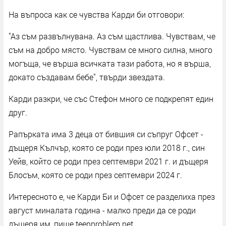
На въпроса как се чувства Карди би отговори:
"Аз съм развълнувана. Аз съм щастлива. Чувствам, че
съм на добро място. Чувствам се много силна, много
могъща, че върша всичката тази работа, но я върша,
докато създавам бебе", твърди звездата.
Карди разкри, че със Стефон много се подкрепят един
друг.
Рапърката има 3 деца от бившия си съпруг Офсет -
дъщеря Кълчър, която се роди през юли 2018 г., син
Уейв, който се роди през септември 2021 г. и дъщеря
Блосъм, която се роди през септември 2024 г.
Интересното е, че Карди Би и Офсет се разделиха през
август миналата година - малко преди да се роди
дъщеря им, пише teenproblem.net.