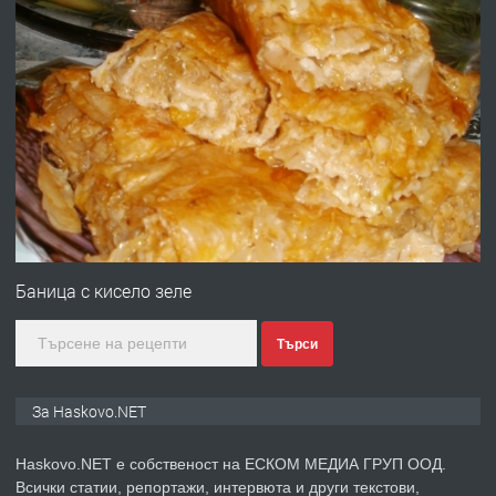
ХАСКОВО
преди 3 дни
ПРЕДЛАГА
Давам гараж под наем
преди 3 дни
ПРЕДЛАГА
№4120 Магазин/Офис под наем в кв.
Любен Каравелов, Хасково-близо до
Баница с кисело зеле
градската градина!
Търси
преди 3 дни
ПРЕДЛАГА
ПРОСТОРЕН ТРИСТАЕН
За Haskovo.NET
АПАРТАМЕНТ В НОВА СГРАДА КВ.
КУБА
Haskovo.NET е собственост на ЕСКОМ МЕДИА ГРУП ООД.
Всички статии, репортажи, интервюта и други текстови,
преди 4 дни