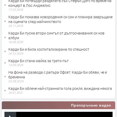
Карди Би потвърди раздялата със Стефън Дигс по време на
концерт в Лос Анджелис
17.02.2026
Карди Би показва новородения си син и планира завръщане
на сцената след майчинството
20.11.2025
Карди Би пусна втори сингъл от дългоочаквания си нов
албум
18.08.2025
Карди Би е била хоспитализирана по спешност
24.10.2024
Карди Би стана майка за трети път
13.09.2024
На фона на развода с рапъра Офсет: Карди Би обяви, че е
бременна
02.08.2024
Карди Би облече най-странната гола рокля, виждана някога
25.01.2021
Препоръчано видео