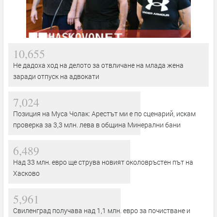
10,655
Не дадоха ход на делото за отвличане на млада жена
заради отпуск на адвокати
7,024
Позиция на Муса Чолак: Арестът ми е по сценарий, искам
проверка за 3,3 млн. лева в община Минерални бани
6,489
Над 33 млн. евро ще струва новият околовръстен път на
Хасково
5,961
Свиленград получава над 1,1 млн. евро за почистване и