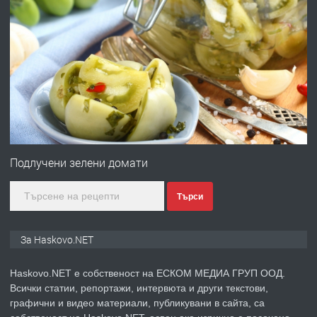
преди 4 дни
ПРЕДЛАГА
Давам гараж под наем
преди 4 дни
ПРЕДЛАГА
№4120 Магазин/Офис под наем в кв.
Любен Каравелов, Хасково-близо до
Подлучени зелени домати
градската градина!
Търси
преди 5 дни
ПРЕДЛАГА
ПРОСТОРЕН ТРИСТАЕН
За Haskovo.NET
АПАРТАМЕНТ В НОВА СГРАДА КВ.
КУБА
Haskovo.NET е собственост на ЕСКОМ МЕДИА ГРУП ООД.
Всички статии, репортажи, интервюта и други текстови,
преди 5 дни
графични и видео материали, публикувани в сайта, са