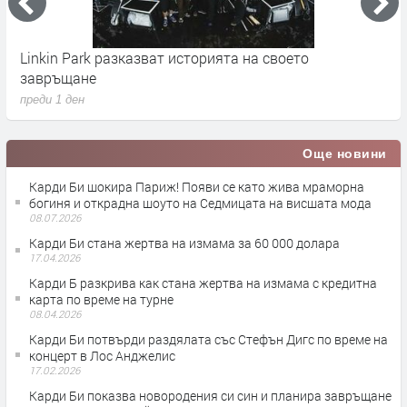
Linkin Park разказват историята на своето
M
завръщане
с
преди 1 ден
п
Още новини
Карди Би шокира Париж! Появи се като жива мраморна
богиня и открадна шоуто на Седмицата на висшата мода
08.07.2026
Карди Би стана жертва на измама за 60 000 долара
17.04.2026
Карди Б разкрива как стана жертва на измама с кредитна
карта по време на турне
08.04.2026
Карди Би потвърди раздялата със Стефън Дигс по време на
концерт в Лос Анджелис
17.02.2026
Карди Би показва новородения си син и планира завръщане