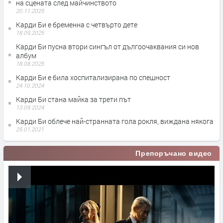
на сцената след майчинството
20.11.2025
Карди Би е бременна с четвърто дете
18.09.2025
Карди Би пусна втори сингъл от дългоочаквания си нов
албум
18.08.2025
Карди Би е била хоспитализирана по спешност
24.10.2024
Карди Би стана майка за трети път
13.09.2024
Карди Би облече най-странната гола рокля, виждана някога
25.01.2021
Препоръчано видео