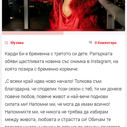
Музика
0 Коментара
Карди Би е бременна с третото си дете. Рапърката
обяви щастливата новина със снимка в Instagram, на
която позира с бременно коремче.
„С всеки край идва ново начало! Толкова съм
благодарна, че споделих този сезон с теб, ти ми донесе
повече любов, повече живот и най-вече поднови
силата ми! Напомни ми, че мога да имам всичко!
Напомнихте ми, че никога не трябва да избирам
между живота, любовта и страстта си! Обичам те
толкова много и нямам търпение да станеш свидетел