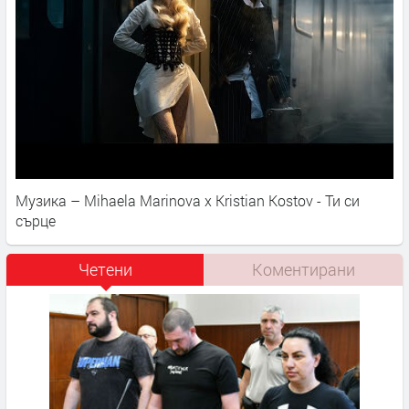
Музика – Mihaela Marinova x Kristian Kostov - Ти си
сърце
Четени
Коментирани