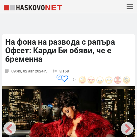
На фона на развода с рапъра
Офсет: Карди Би обяви, че е
бременна
09:49, 02 авг 2024 г.
3,158
0
0