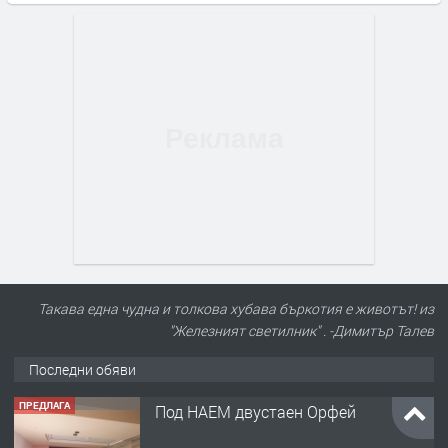
Такава една чудна и толкова хубава бъркотия е животът! из
"Железният светилник" . -Димитър Талев
Последни обяви
ПРЕДЛАГА
Под НАЕМ двустаен Орфей