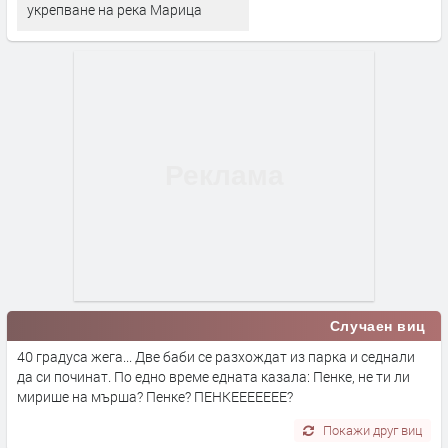
укрепване на река Марица
Случаен виц
40 градуса жега... Две баби се разхождат из парка и седнали
да си починат. По едно време едната казала: Пенке, не ти ли
мирише на мърша? Пенке? ПЕНКЕЕЕЕЕЕЕ?
Покажи друг виц