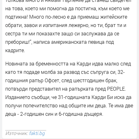
на това, което ми помогна да постигна, към което ме
подтикна! Много по-лесно е да приемаш житейските
обрати, завои и изпитания лежерно, но ти, брат ти и
сестра ти ми показахте защо си заслужава да се
пребориш!”, написа американската певица под
кадрите.
Новината за бременността на Карди идва малко след
като тя подаде молба за развод със съпруга си, 32-
годишния рапър Офсет, след шестгодишен брак,
потвърди представител на рапърката пред PEOPLE.
Изданието съобщи, че 31-годишната Карди Би иска да
получи попечителство над общите им деца. Те има две
деца - 2-годишен син и 6-годишна дъщеря.
Източник:
fakti.bg