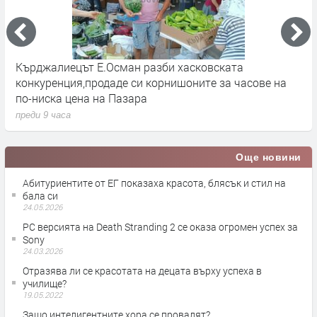
р
Кърджалиецът Е.Осман разби хасковската
К
конкуренция,продаде си корнишоните за часове на
п
по-ниска цена на Пазара
преди 9 часа
Още новини
Абитуриентите от ЕГ показаха красота, блясък и стил на
бала си
24.05.2026
PC версията на Death Stranding 2 се оказа огромен успех за
Sony
24.03.2026
Отразява ли се красотата на децата върху успеха в
училище?
19.05.2022
Защо интелигентните хора се провалят?