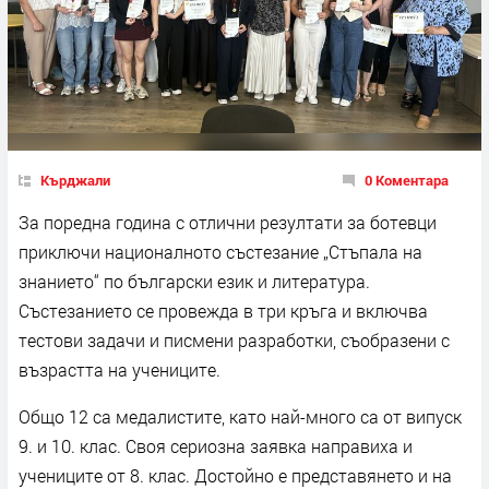
Кърджали
0 Коментара
За поредна година с отлични резултати за ботевци
приключи националното състезание „Стъпала на
знанието“ по български език и литература.
Състезанието се провежда в три кръга и включва
тестови задачи и писмени разработки, съобразени с
възрастта на учениците.
Общо 12 са медалистите, като най-много са от випуск
9. и 10. клас. Своя сериозна заявка направиха и
учениците от 8. клас. Достойно е представянето и на