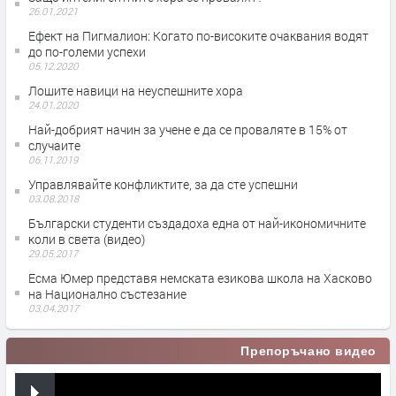
26.01.2021
Ефект на Пигмалион: Когато по-високите очаквания водят
до по-големи успехи
05.12.2020
Лошите навици на неуспешните хора
24.01.2020
Най-добрият начин за учене е да се проваляте в 15% от
случаите
06.11.2019
Управлявайте конфликтите, за да сте успешни
03.08.2018
Български студенти създадоха една от най-икономичните
коли в света (видео)
29.05.2017
Есма Юмер представя немската езикова школа на Хасково
на Национално състезание
03.04.2017
Препоръчано видео