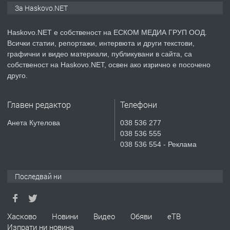
🔑 ОБЗАВЕДЕНА ГАРСОНИЕРА ПОД
За Haskovo.NET
НАЕМ В КВ. „ОРФЕЙ“ – ДО
КОМПЛЕКС „ВЕСПРЕМ“, ГР. ХАСКОВО
Haskovo.NET е собственост на ЕСКОМ МЕДИА ГРУП ООД.
Всички статии, репортажи, интервюта и други текстови,
преди 4 дни
графични и видео материали, публикувани в сайта, са
собственост на Haskovo.NET, освен ако изрично е посочено
ПРЕДЛАГА
НАПЪЛНО ОБЗАВЕДЕН И
друго.
ОБОРУДВАН ТРИСТАЕН
АПАРТАМЕНТ В ЦЕНТЪРА НА ГР.
Главен редактор
Телефони
ХАСКОВО
преди 5 дни
Анета Кутелова
038 536 277
038 536 555
ПРЕДЛАГА
Давам гараж под наем
038 536 554 - Реклама
Последвай ни
преди 5 дни
ПРЕДЛАГА
№4120 Магазин/Офис под наем в кв.
Хасково
Новини
Видео
Обяви
еТВ
Любен Каравелов, Хасково-близо до
Изпрати ни новина