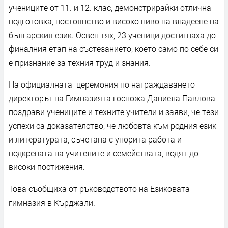
учениците от 11. и 12. клас, демонстрирайки отлична
подготовка, постоянство и високо ниво на владеене на
българския език. Освен тях, 23 ученици достигнаха до
финалния етап на състезанието, което само по себе си
е признание за техния труд и знания.
На официалната церемония по награждаването
директорът на Гимназията госпожа Даниела Павлова
поздрави учениците и техните учители и заяви, че тези
успехи са доказателство, че любовта към родния език
и литературата, съчетана с упорита работа и
подкрепата на учителите и семействата, водят до
високи постижения.
Това съобщиха от ръководството на Езиковата
гимназия в Кърджали.