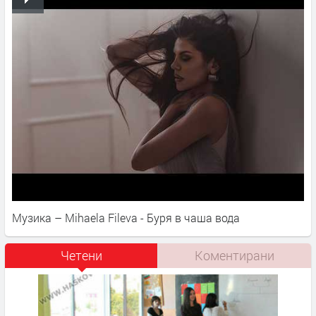
Музика – Mihaela Fileva - Буря в чаша вода
Четени
Коментирани