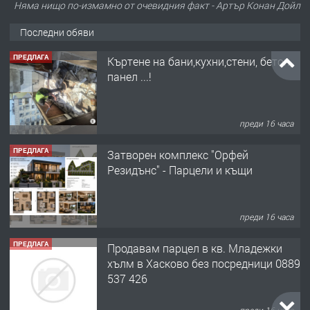
Няма нищо по-измамно от очевидния факт - Артър Конан Дойл
Последни обяви
ПРЕДЛАГА
Къртене на бани,кухни,стени, бетон,
панел ...!
преди 16 часа
ПРЕДЛАГА
Затворен комплекс "Орфей
Резидънс" - Парцели и къщи
преди 16 часа
ПРЕДЛАГА
Продавам парцел в кв. Младежки
хълм в Хасково без посредници 0889
537 426
преди 16 часа