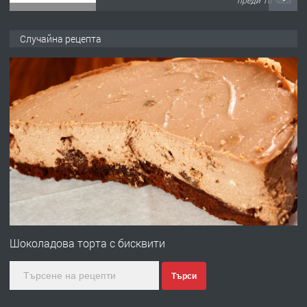
ПРЕДЛАГА
Давам обзаведено жилище за жена
Случайна рецепта
без брокери 0889 537 426
преди 16 часа
ПРЕДЛАГА
Под НАЕМ двустаен Орфей
преди 3 дни
ПРЕДЛАГА
Нов апартамент на ул. Липа до
Езикова гимназия
Шоколадова торта с бисквити
Търси
преди 3 дни
ПРЕДЛАГА