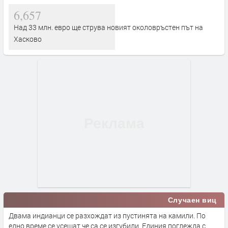
6,657
Над 33 млн. евро ще струва новият околовръстен път на
Хасково
Случаен виц
Двама индианци се разхождат из пустинята на камили. По
едно време се усещат че са се изгубили. Единия поглежда с