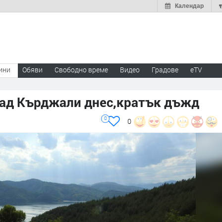
Календар
ини
Обяви
Свободно време
Видео
Градове
eTV
ад Кърджали днес,кратък дъжд
0
0