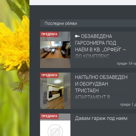
Последни обяви
ПРЕДЛАГА
🔑 ОБЗАВЕДЕНА
ГАРСОНИЕРА ПОД
НАЕМ В КВ. „ОРФЕЙ“ –
ДО КОМПЛЕКС
„ВЕСПРЕМ“, ГР.
преди 19 ч
ХАСКОВО
ПРЕДЛАГА
НАПЪЛНО ОБЗАВЕДЕН
И ОБОРУДВАН
ТРИСТАЕН
АПАРТАМЕНТ В
ЦЕНТЪРА НА ГР.
преди 1 
ХАСКОВО
ПРЕДЛАГА
Давам гараж под наем