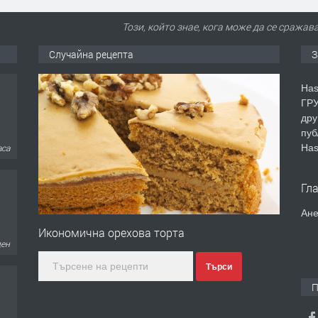
Този, който знае, кога може да се сражава
Случайна рецепта
З
Has
ГРУ
дру
пуб
Has
аса
Гл
Ане
Икономична орехова торта
ден
Търси
П