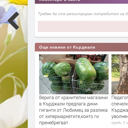
Трябва да сте регистриран потребител за 
Още новини от Кърджали
вини:Арестуваха
Верига от хранителни магазини
Педаго
за словестна
в Кърджали предлага дини-
спечели
пругата си
гиганти от Любимец за разлика
Кърджа
от хипермаркетите,които ги
уволнен
пренебрегват
преди 3 