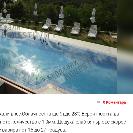
0 Коментара
али днес.Облачността ще бъде 28%.Вероятността да
аното количество е 1,0мм.Ще духа слаб вятър със скорост
 варират от 15 до 27 градуса.