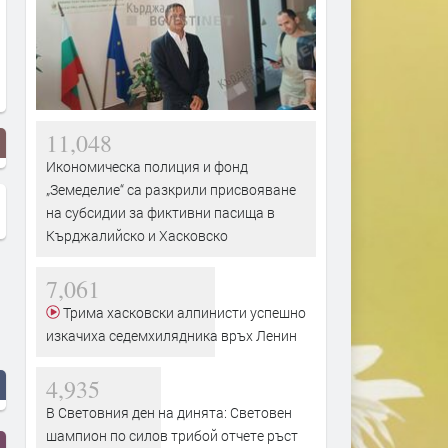
11,048
Икономическа полиция и фонд
„Земеделие“ са разкрили присвояване
на субсидии за фиктивни пасища в
Кърджалийско и Хасковско
7,061
Трима хасковски алпинисти успешно
изкачиха седемхилядника връх Ленин
4,935
В Световния ден на динята: Световен
шампион по силов трибой отчете ръст