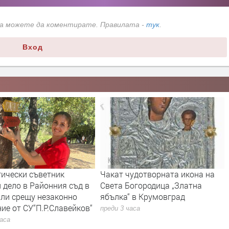
да можете да коментирате. Правилата -
тук
.
Вход
гически съветник
Чакат чудотворната икона на
 дело в Районния съд в
Света Богородица „Златна
ли срещу незаконно
ябълка“ в Крумовград
ие от СУ“П.Р.Славейков“
преди 3 часа
часа