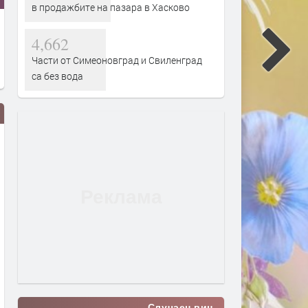
в продажбите на пазара в Хасково
4,662
Части от Симеоновград и Свиленград
са без вода
По следите на думите
Предимно слънчево и
ветровито днес в Кърджа
преди 3 часа
преди 3 часа
Случаен виц