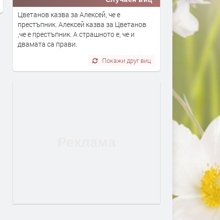
Цветанов казва за Алексей, че е
престъпник. Алексей казва за Цветанов
,че е престъпник. А страшното е, че и
двамата са прави.
Покажи друг виц