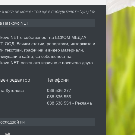
 и кога не може - той ще е победителят - Сун Дзъ
а Haskovo.NET
kovo.NET е собственост на ЕСКОМ МЕДИА
П ООД. Всички статии, репортажи, интервюта и
ги текстови, графични и видео материали,
ликувани в сайта, са собственост на
kovo.NET, освен ако изрично е посочено друго.
авен редактор
Телефони
та Кутелова
038 536 277
038 536 555
038 536 554 - Реклама
оследвай ни