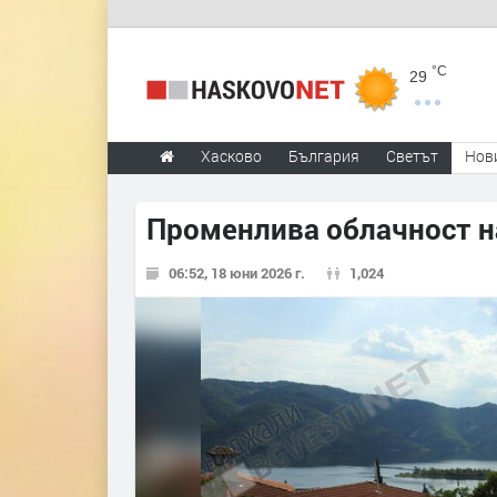
°C
29
Хасково
България
Светът
Нов
Променлива облачност н
06:52, 18 юни 2026 г.
1,024