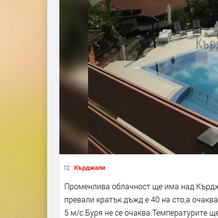
Кърджали
Променлива облачност ще има над Кърдж
превали кратък дъжд е 40 на сто,а очакв
5 м/с.Буря не се очаква.Температурите ще