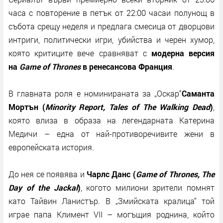
часа с повторение в петък от 22:00 часа
и полунощ в
събота срещу неделя
и предлага смесица от дворцови
интриги, политически игри, убийства и черен хумор,
която критиците вече сравняват с
модерна версия
на
Game of Thrones
в ренесансова Франция
.
В главната роля е номинираната за „Оскар“
Саманта
Мортън (
Minority Report, Tales of The Walking Dead
)
,
която влиза в образа на легендарната Катерина
Медичи – една от най-противоречивите жени в
европейската история.
До нея се появява и
Чарлс Данс (
Game of Thrones, The
Day of the Jackal
)
, когото милиони зрители помнят
като Тайвин Ланистър. В „Змийската кралица“ той
играе папа Климент VII – могъщия роднина, който