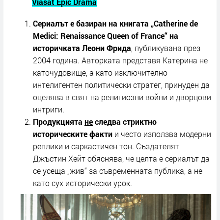
Viasat Epic Drama
Сериалът е базиран на книгата „Catherine de
Medici: Renaissance Queen of France“ на
историчката Леони Фрида
, публикувана през
2004 година. Авторката представя Катерина не
каточудовище, а като изключително
интелигентен политически стратег, принуден да
оцелява в свят на религиозни войни и дворцови
интриги.
Продукцията
не
следва стриктно
историческите факти
и често използва модерни
реплики и саркастичен тон. Създателят
Джъстин Хейт обяснява, че целта е сериалът да
се усеща „жив“ за съвременната публика, а не
като сух исторически урок.