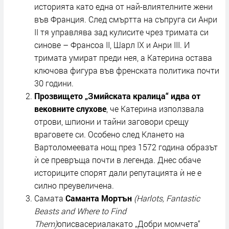
историята като една от най-влиятелните жени
във Франция. След смъртта на съпруга си Анри
II тя управлява зад кулисите чрез тримата си
синове – Франсоа II, Шарл IX и Анри III. И
тримата умират преди нея, а Катерина остава
ключова фигура във френската политика почти
30 години.
Прозвището „Змийската кралица“ идва от
вековните слухове
, че Катерина използвала
отрови, шпиони и тайни заговори срещу
враговете си. Особено след Клането на
Вартоломеевата нощ през 1572 година образът
ѝ се превръща почти в легенда. Днес обаче
историците спорят дали репутацията ѝ не е
силно преувеличена.
Самата
Саманта Мортън
(Harlots, Fantastic
Beasts and Where to Find
Them)
описвасериалакато „Добри момчета“