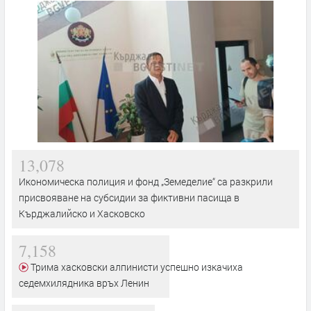
13,078
Икономическа полиция и фонд „Земеделие“ са разкрили
присвояване на субсидии за фиктивни пасища в
Кърджалийско и Хасковско
7,158
Трима хасковски алпинисти успешно изкачиха
седемхилядника връх Ленин