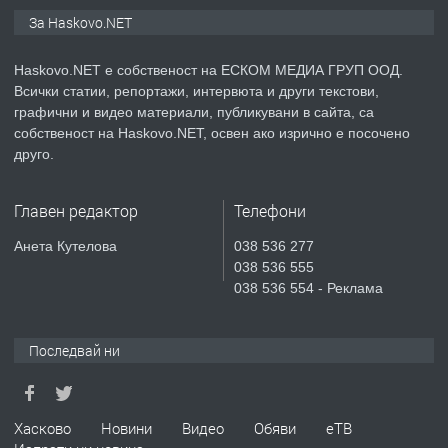
ПРЕДЛАГА
ПРОСТОРЕН ТРИСТАЕН
За Haskovo.NET
АПАРТАМЕНТ В НОВА СГРАДА КВ.
КУБА
Haskovo.NET е собственост на ЕСКОМ МЕДИА ГРУП ООД.
Всички статии, репортажи, интервюта и други текстови,
преди 3 дни
графични и видео материали, публикувани в сайта, са
собственост на Haskovo.NET, освен ако изрично е посочено
ПРЕДЛАГА
Продавам парцел в гр. Хасково кв.
друго.
Хисаря до ток, вода,канализация,
асфалт 0889 537 426
Главен редактор
Телефони
преди 3 дни
Анета Кутелова
038 536 277
038 536 555
ПРЕДЛАГА
СГЛОБЯВАНЕ НА МЕБЕЛИ.
038 536 554 - Реклама
Последвай ни
преди 3 дни
ПРЕДЛАГА
№4119 Едностаен обзаведен
Хасково
Новини
Видео
Обяви
еТВ
апартамент под наем в кв.