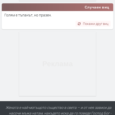
Случаен виц
Голям е тъпанът, но празен.
Покажи друг виц
Жената е най-могъщото същество в света – и от нея зависи да
насочи мъжа натам, накъдето иска да го поведе Господ Бог -