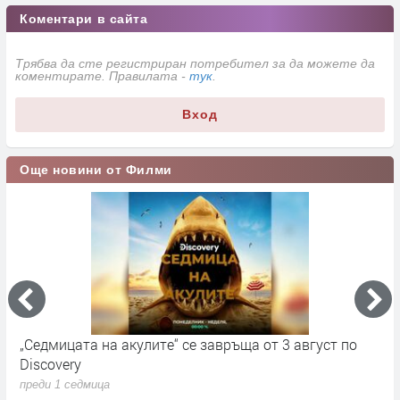
Коментари в сайта
Трябва да сте регистриран потребител за да можете да
коментирате. Правилата -
тук
.
Вход
Още новини от Филми
„Седмицата на акулите“ се завръща от 3 август по
И
Discovery
п
преди 1 седмица