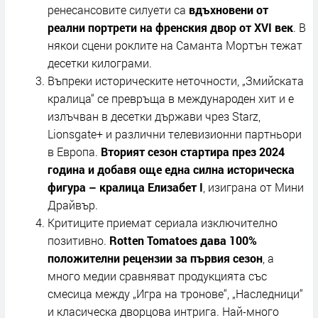
ренесансовите силуети са
вдъхновени от
реални портрети на френския двор от XVI век
. В
някои сцени роклите на Саманта Мортън тежат
десетки килограми.
Въпреки историческите неточности, „Змийската
кралица“ се превръща в международен хит и е
излъчван в десетки държави чрез Starz,
Lionsgate+ и различни телевизионни партньори
в Европа.
Вторият сезон стартира през 2024
година и добавя още една силна историческа
фигура – кралица Елизабет I
, изиграна от Мини
Драйвър.
Критиците приемат сериала изключително
позитивно.
Rotten Tomatoes дава 100%
положителни рецензии за първия сезон
, а
много медии сравняват продукцията със
смесица между „Игра на тронове“, „Наследници“
и класическа дворцова интрига. Най-много