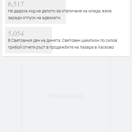
6,517
Не дадоха ход на делото за отвличане на млада жена
заради отпуск на адвокати
5,054
В Световния ден на динята: Световен шампион по силов
трибой отчете ръст в продажбите на пазара в Хасково