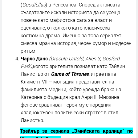
(
Goodfellas
) в Ренесанса. Според актрисата
създателите искали историята да се усеща
повече като мафиотска сага за власт и
оцеляване, отколкото като класическа
костюмна драма. Именно за това сериалът
смесва мрачна история, черен хумор и модерен
ритъм.
Чарлс Данс
(Dracula Untold, Alien 3, Gosford
Park),
когото зрителите познават като Тайвин
Ланистър от
Game of Thrones
, играе папа
Климент VII – могъщия представител на
фамилията Медичи, който урежда брака на
Катерина с бъдещия крал Анри II. Мнозина
фенове сравняват героя му с поредния
хладнокръвен политически стратег в стил
Ланистър.
Трейлър за сериала „Змийската кралица“ по