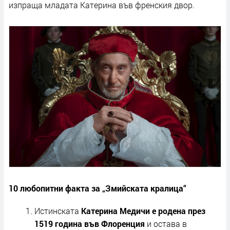
изпраща младата Катерина във френския двор.
10 любопитни факта за „Змийската кралица“
Истинската
Катерина Медичи е родена през
1519 година във Флоренция
и остава в