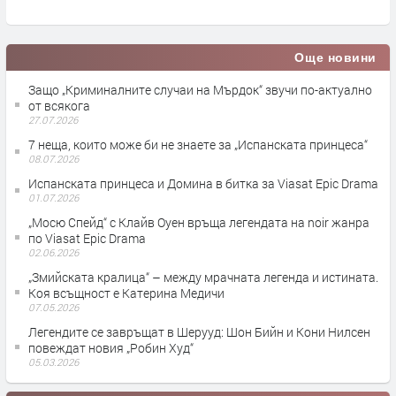
Още новини
Защо „Криминалните случаи на Мърдок“ звучи по-актуално
от всякога
27.07.2026
7 неща, които може би не знаете за „Испанската принцеса“
08.07.2026
Испанската принцеса и Домина в битка за Viasat Epic Drama
01.07.2026
„Мосю Спейд“ с Клайв Оуен връща легендата на noir жанра
по Viasat Epic Drama
02.06.2026
„Змийската кралица“ – между мрачната легенда и истината.
Коя всъщност е Катерина Медичи
07.05.2026
Легендите се завръщат в Шерууд: Шон Бийн и Кони Нилсен
повеждат новия „Робин Худ“
05.03.2026