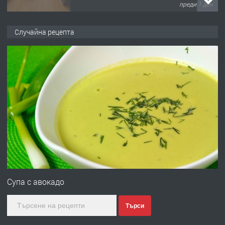
преди 1 ден
ПРЕДЛАГА
НАПЪЛНО ОБЗАВЕДЕН И
Случайна рецепта
ОБОРУДВАН ТРИСТАЕН
АПАРТАМЕНТ В ЦЕНТЪРА НА ГР.
ХАСКОВО
преди 2 дни
ПРЕДЛАГА
Давам гараж под наем
преди 2 дни
ПРЕДЛАГА
№4120 Магазин/Офис под наем в кв.
Любен Каравелов, Хасково-близо до
Супа с авокадо
градската градина!
Търси
преди 2 дни