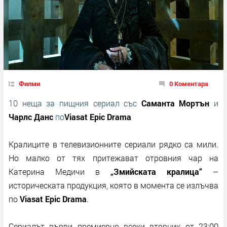
Филми
0 Коментара
10 неща за пищния сериал със
Саманта Мортън
и
Чарлс Данс
по
Viasat Epic Drama
Кралиците в телевизионните сериали рядко са мили.
Но малко от тях притежават отровния чар на
Катерина Медичи в
„Змийската кралица“
–
историческата продукция, която в момента се излъчва
по
Viasat Epic Drama
.
Сериалът върви
премиерно
всеки вторник от 23:00