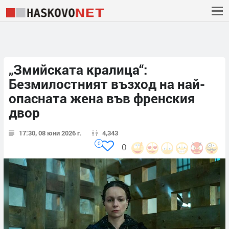
„Змийската кралица“:
Безмилостният възход на най-
опасната жена във френския
двор
17:30, 08 юни 2026 г.
4,343
0
0