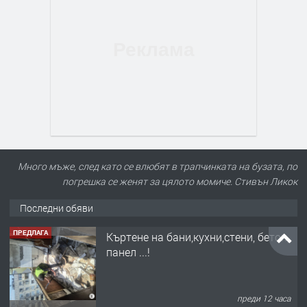
Много мъже, след като се влюбят в трапчинката на бузата, по
погрешка се женят за цялото момиче. Стивън Ликок
Последни обяви
ПРЕДЛАГА
Къртене на бани,кухни,стени, бетон,
панел ...!
преди 12 часа