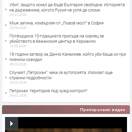
Убит, защото искал да бъде България свободна: Историята
на държавника, когото Русия не успя да сломи
03.07.2026
Мъж загина, изхвърлен от „Лъвов мост“ в София
23.06.2026
Потвърдиха 10-годишната присъда на сириец за
убийството в бежанския център в Харманли
19.06.2026
18 години затвор за Данчо Каналиев, който уби баща си при
пиянски скандал
29.05.2026
Случаят „Петрохан“: чака се аутопсията. Излизат още
странни подробности
04.02.2026
Петрохан: територия под чужд контрол?
04.02.2026
Препоръчано видео