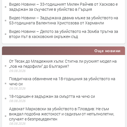
Видео Новини – 33-годишният Милен Райчев от Хасково е
задържан за съучастие в убийство в Гърция
Видео Новини – Задържаха двама мъже за убийството на
53-годишната Валентина Христозова от Харманли
Видео Новини – Делото за убийството на Зомба тръгна за
втори път в хасковския окръжен съд
Още новини
От Тесак до Младежкия хълм: Стигна ли руският модел на
„лов на педофили“ до България?
09.08.2026
Повдигнаха обвинение на 18-годишния за убийството на
чичо си
09.08.2026
18-годишен е задържан за смъртта на чичо си
08.08.2026
Адвокат Марковски за убийството в Пловдив: Не съм
виждал подобна жестокост и садизъм от непълнолетни,
случаят е безпрецедентен
08.08.2026