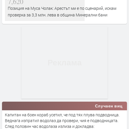
7,620
Позиция на Муса Чолак: Арестът ми е по сценарий, искам
проверка за 3,3 млн. лева в община Минерални бани
Случаен виц
Капитан на боен кораб усетил, че под тях плува подводница.
Веднага изпратил водолаз да провери, чия е подводницата.
След половин час водолаза излиза и докладва: