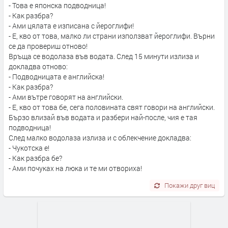
- Това е японска подводница!
- Как разбра?
- Ами цялата е изписана с йероглифи!
- Е, кво от това, малко ли страни използват йероглифи. Върни
се да провериш отново!
Връща се водолаза във водата. След 15 минути излиза и
докладва отново:
- Подводницата е английска!
- Как разбра?
- Ами вътре говорят на английски.
- Е, кво от това бе, сега половината свят говори на английски.
Бързо влизай във водата и разбери най-после, чия е тая
подводница!
След малко водолаза излиза и с облекчение докладва:
- Чукотска е!
- Как разбра бе?
- Ами почуках на люка и те ми отвориха!
Покажи друг виц