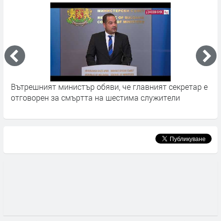
Вътрешният министър обяви, че главният секретар е
3
отговорен за смъртта на шестима служители
з