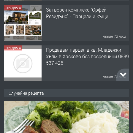
ПРЕДЛАГА
Затворен комплекс "Орфей
Резидънс" - Парцели и къщи
преди 12 часа
ПРЕДЛАГА
Продавам парцел в кв. Младежки
хълм в Хасково без посредници 0889
537 426
преди 12 часа
ПРЕДЛАГА
Давам обзаведено жилище за жена
Случайна рецепта
без брокери 0889 537 426
преди 12 часа
ПРЕДЛАГА
Под НАЕМ двустаен Орфей