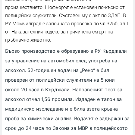
произшествието. Шофьорът е установен по-късно от
полицейски служители. Съставен му е акт по ЗДвП. В
РУ-Момчилград е започната проверка по чл.325б, ал.1
от Наказателния кодекс за причинена смърт на
гръбначно животно.
Бързо производство е образувано в РУ-Кърджали
за управление на автомобил след употреба на
алкохол. 52-годишен водач на „Рено“ е бил
проверен от полицейски служители на 5 юни
около 20 часа в Кърджали. Направеният тест за
алкохол отчел 1,56 промила. Издаден е талон за
медицинско изследване и е била взета кръвна
проба за химически анализ. Водачът е задържан за
срок до 24 часа по Закона за МВР в полицейското