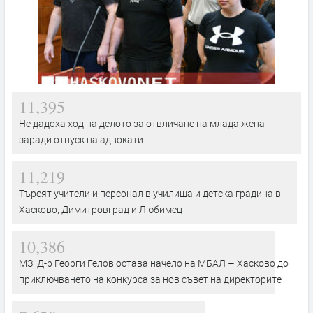
11,395
Не дадоха ход на делото за отвличане на млада жена
заради отпуск на адвокати
11,219
Търсят учители и персонал в училища и детска градина в
Хасково, Димитровград и Любимец
10,386
МЗ: Д-р Георги Гелов остава начело на МБАЛ – Хасково до
приключването на конкурса за нов съвет на директорите