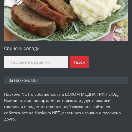
преди 3 дни
ПРЕДЛАГА
Нов апартамент на ул. Липа до
Езикова гимназия
Свински ролади
Търси
преди 3 дни
ПРЕДЛАГА
🔑 ОБЗАВЕДЕНА ГАРСОНИЕРА ПОД
За Haskovo.NET
НАЕМ В КВ. „ОРФЕЙ“ – ДО
КОМПЛЕКС „ВЕСПРЕМ“, ГР. ХАСКОВО
Haskovo.NET е собственост на ЕСКОМ МЕДИА ГРУП ООД.
Всички статии, репортажи, интервюта и други текстови,
преди 4 дни
графични и видео материали, публикувани в сайта, са
собственост на Haskovo.NET, освен ако изрично е посочено
ПРЕДЛАГА
НАПЪЛНО ОБЗАВЕДЕН И
друго.
ОБОРУДВАН ТРИСТАЕН
АПАРТАМЕНТ В ЦЕНТЪРА НА ГР.