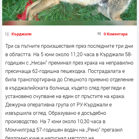
Кърджали
0 Коментара
Три са пътните произшествия през последните три дни
в областта. На 5 юни около 11,20 часа в Кърджали 58-
годишен с „Нисан“ преминал през крака на неправилно
пресичаща 62-годишна пешеходка. Пострадалата е
била транспортирана до Спешното приемно отделение
в кърджалийската болница, където след прегледи е
установено счупване на един от пръстите на крака.
Дежурна оперативна група от РУ-Кърджали е
извършила оглед. Образувано е досъдебно
производство. На 7 юни около 10,30 часа в
Момчилград 57-годишен водач на „Рено“ прегазил
бездомно куче и напуснал мястото на