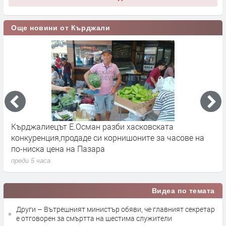
Още новини от Кърджали
р
Кърджалиецът Е.Осман разби хасковската
К
конкуренция,продаде си корнишоните за часове на
п
по-ниска цена на Пазара
преди 5 часа
Видеа по темата
Други – Вътрешният министър обяви, че главният секретар
е отговорен за смъртта на шестима служители