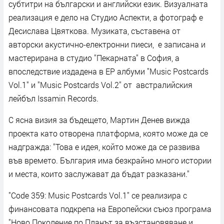
субтитри на български и английски език. Визуалната
реализация е дело на Студио Аспекти, а фотограф е
Десислава Цвяткова. Музиката, съставена от
авторски акустично-електронни пиеси, е записана и
мастерирана в студио "Пекарната" в София, а
впоследствие издадена в EP албуми "Music Postcards
Vol.1" и "Music Postcards Vol.2" от австралийския
лейбъл Issamin Records.
С ясна визия за бъдещето, Мартин Денев вижда
проекта като отворена платформа, която може да се
надгражда: "Това е идея, който може да се развива
във времето. България има безкрайно много истории
и места, които заслужават да бъдат разказани."
"Code 359: Music Postcards Vol.1" се реализира с
финансовата подкрепа на Европейски съюз програма
"Ново Поколение по Планът за възстановяване и