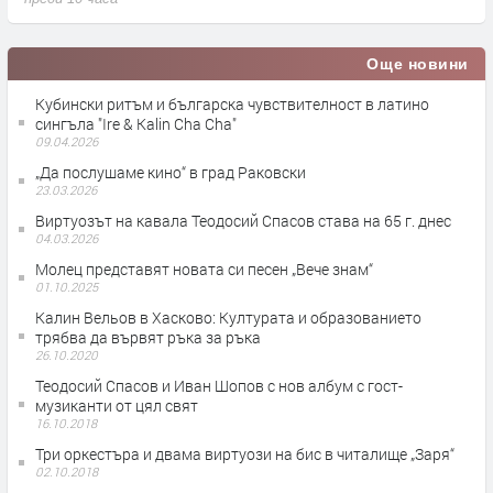
Още новини
Кубински ритъм и българска чувствителност в латино
сингъла "Ire & Kalin Cha Cha"
09.04.2026
„Да послушаме кино“ в град Раковски
23.03.2026
Виртуозът на кавала Теодосий Спасов става на 65 г. днес
04.03.2026
Молец представят новата си песен „Вече знам“
01.10.2025
Калин Вельов в Хасково: Културата и образованието
трябва да вървят ръка за ръка
26.10.2020
Теодосий Спасов и Иван Шопов с нов албум с гост-
музиканти от цял свят
16.10.2018
Три оркестъра и двама виртуози на бис в читалище „Заря“
02.10.2018