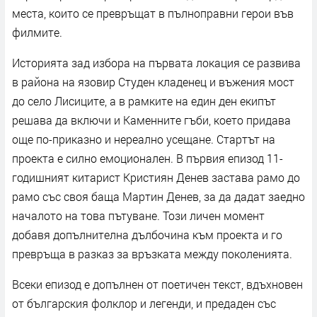
места, които се превръщат в пълноправни герои във
филмите.
Историята зад избора на първата локация се развива
в района на язовир Студен кладенец и въжения мост
до село Лисиците, а в рамките на един ден екипът
решава да включи и Каменните гъби, което придава
още по-приказно и нереално усещане. Стартът на
проекта е силно емоционален. В първия епизод 11-
годишният китарист Кристиян Денев застава рамо до
рамо със своя баща Мартин Денев, за да дадат заедно
началото на това пътуване. Този личен момент
добавя допълнителна дълбочина към проекта и го
превръща в разказ за връзката между поколенията.
Всеки епизод е допълнен от поетичен текст, вдъхновен
от българския фолклор и легенди, и предаден със