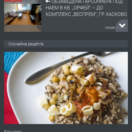
🔑 ОБЗАВЕДЕНА ГАРСОНИЕРА ПОД
НАЕМ В КВ. „ОРФЕЙ“ – ДО
КОМПЛЕКС „ВЕСПРЕМ“, ГР. ХАСКОВО
преди 2 дни
ПРЕДЛАГА
НАПЪЛНО ОБЗАВЕДЕН И
Случайна рецепта
ОБОРУДВАН ТРИСТАЕН
АПАРТАМЕНТ В ЦЕНТЪРА НА ГР.
ХАСКОВО
преди 3 дни
ПРЕДЛАГА
Давам гараж под наем
преди 3 дни
ПРЕДЛАГА
№4120 Магазин/Офис под наем в кв.
Любен Каравелов, Хасково-близо до
Кoшари