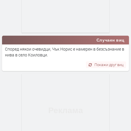
Случаен виц
Според някои очевидци, Чък Норис е намерен в безсъзнание в
нива в село Коиловци.
Покажи друг виц