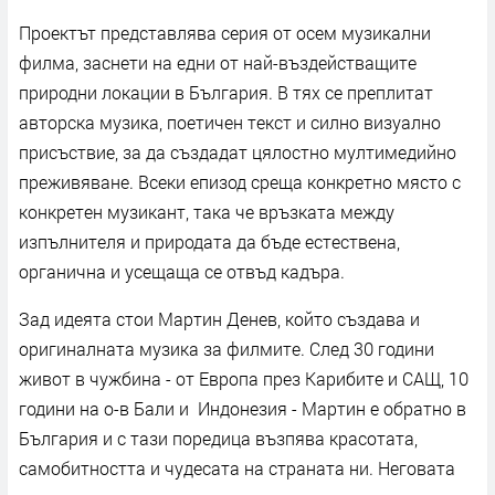
Проектът представлява серия от осем музикални
филма, заснети на едни от най-въздействащите
природни локации в България. В тях се преплитат
авторска музика, поетичен текст и силно визуално
присъствие, за да създадат цялостно мултимедийно
преживяване. Всеки епизод среща конкретно място с
конкретен музикант, така че връзката между
изпълнителя и природата да бъде естествена,
органична и усещаща се отвъд кадъра.
Зад идеята стои Мартин Денев, който създава и
оригиналната музика за филмите. След 30 години
живот в чужбина - от Европа през Карибите и САЩ, 10
години на о-в Бали и Индонезия - Мартин е обратно в
България и с тази поредица възпява красотата,
самобитността и чудесата на страната ни. Неговата