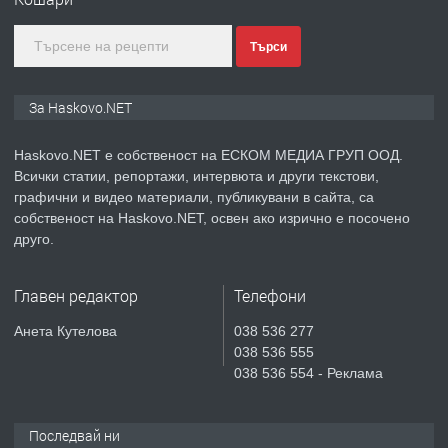
градската градина!
Търси
преди 3 дни
ПРЕДЛАГА
ПРОСТОРЕН ТРИСТАЕН
За Haskovo.NET
АПАРТАМЕНТ В НОВА СГРАДА КВ.
КУБА
Haskovo.NET е собственост на ЕСКОМ МЕДИА ГРУП ООД.
Всички статии, репортажи, интервюта и други текстови,
преди 4 дни
графични и видео материали, публикувани в сайта, са
собственост на Haskovo.NET, освен ако изрично е посочено
ПРЕДЛАГА
Продавам парцел в гр. Хасково кв.
друго.
Хисаря до ток, вода,канализация,
асфалт 0889 537 426
Главен редактор
Телефони
преди 4 дни
Анета Кутелова
038 536 277
038 536 555
ПРЕДЛАГА
СГЛОБЯВАНЕ НА МЕБЕЛИ.
038 536 554 - Реклама
Последвай ни