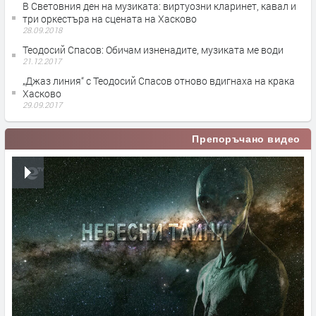
В Световния ден на музиката: виртуозни кларинет, кавал и
три оркестъра на сцената на Хасково
28.09.2018
Теодосий Спасов: Обичам изненадите, музиката ме води
21.12.2017
„Джаз линия“ с Теодосий Спасов отново вдигнаха на крака
Хасково
29.09.2017
Препоръчано видео