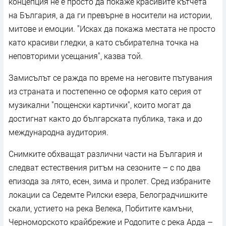
концепция не е просто да покаже красивите кътчета
на България, а да ги превърне в носители на истории,
митове и емоции. "Исках да покажа местата не просто
като красиви гледки, а като събирателна точка на
неповторими усещания", казва той.
Замисълът се ражда по време на неговите пътувания
из страната и постепенно се оформя като серия от
музикални "пощенски картички", които могат да
достигнат както до българската публика, така и до
международна аудитория.
Снимките обхващат различни части на България и
следват естествения ритъм на сезоните – с по два
епизода за лято, есен, зима и пролет. Сред избраните
локации са Седемте Рилски езера, Белоградчишките
скали, устието на река Велека, Побитите камъни,
Черноморското крайбрежие и Родопите с река Арда –