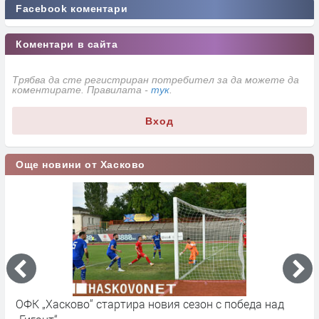
Facebook коментари
Коментари в сайта
Трябва да сте регистриран потребител за да можете да
коментирате. Правилата -
тук
.
Вход
Още новини от Хасково
ОФК „Хасково“ стартира новия сезон с победа над
П