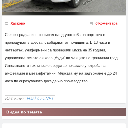
Хасково
0 Коментара
Свиленградчанин, шофирал след употреба на наркотик е
пренощувал в ареста, съобщават от полицията. В 13 часа в
четвъртък, униформени са проверили мъжа на 35 години,
управлявал леката си кола „Ауди“ по улиците на граничния град.
Използваното техническо средство показало употреба на
амфетамин и метамфетамин. Мярката му на задържане е до 24
часа по образуваното досъдебно производство.
Източник:
Haskovo.NET
Видеа по темата