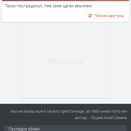
Такси Нострадамус. Ние сами ще ви звъннем!
Покажи друг виц
Ако не знаеш кое е твоето пристанище, за тебе няма попътен
вятър. - Луций Аней Сенека
Последни обяви