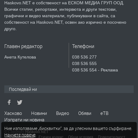
Haskovo.NET е собственост на ЕСКОМ МЕДИА ГРУП ООД.
Всички статии, репортажи, интервюта и други текстови,
преди 4 дни
графични и видео материали, публикувани в сайта, са
собственост на Haskovo.NET, освен ако изрично е посочено
ПРЕДЛАГА
Продавам парцел в гр. Хасково кв.
друго.
Хисаря до ток, вода,канализация,
асфалт 0889 537 426
Главен редактор
Телефони
преди 4 дни
Анета Кутелова
038 536 277
038 536 555
ПРЕДЛАГА
СГЛОБЯВАНЕ НА МЕБЕЛИ.
038 536 554 - Реклама
Последвай ни
преди 4 дни
ПРЕДЛАГА
№4119 Едностаен обзаведен
Хасково
Новини
Видео
Обяви
еТВ
апартамент под наем в кв.
Изпрати ни новина
Училищни, гр. Хасково.
Ние използваме „бисквитки“, за да улесним вашето сърфиране.
© Copyright
Haskovo.NET
Научете повече
.
преди 4 дни
Пълна версия
Етичен кодекс
Общи условия
Поверителност