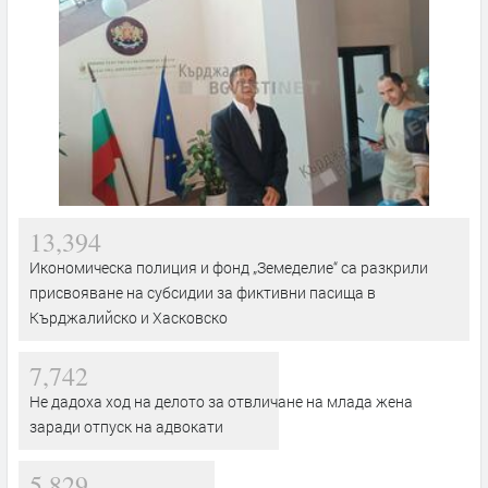
13,394
Икономическа полиция и фонд „Земеделие“ са разкрили
присвояване на субсидии за фиктивни пасища в
Кърджалийско и Хасковско
7,742
Не дадоха ход на делото за отвличане на млада жена
заради отпуск на адвокати
5,829