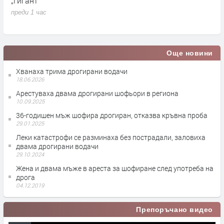
„Гигант“
и
М
преди 1 час
п
Още новини
Хванаха трима дрогирани водачи
18.06.2026
Арестуваха двама дрогирани шофьори в региона
10.09.2025
36-годишен мъж шофира дрогиран, отказва кръвна проба
29.01.2025
Леки катастрофи се разминаха без пострадали, заловиха
двама дрогирани водачи
29.10.2024
Жена и двама мъже в ареста за шофиране след употреба на
дрога
04.12.2019
Препоръчано видео