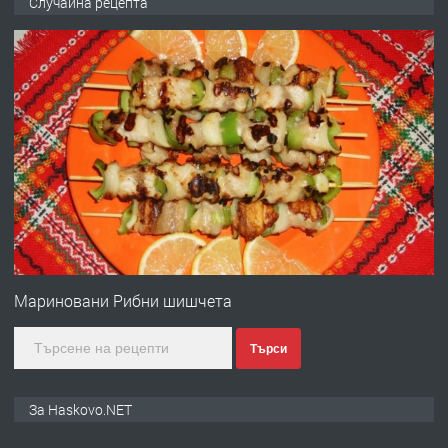
Случайна рецепта
ОБОРУДВАН ТРИСТАЕН
АПАРТАМЕНТ В ЦЕНТЪРА НА ГР.
ХАСКОВО
преди 3 дни
ПРЕДЛАГА
Давам гараж под наем
преди 3 дни
ПРЕДЛАГА
№4120 Магазин/Офис под наем в кв.
Любен Каравелов, Хасково-близо до
Мариновани Рибни шишчета
градската градина!
Търси
преди 3 дни
ПРЕДЛАГА
ПРОСТОРЕН ТРИСТАЕН
За Haskovo.NET
АПАРТАМЕНТ В НОВА СГРАДА КВ.
КУБА