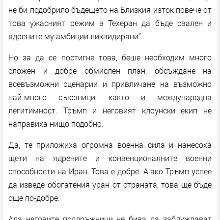
не би подобрило бъдещето на Близкия изток повече от
това ужасният режим в Техеран да бъде свален и
ядрените му амбиции ликвидирани“.
Но за да се постигне това, беше необходим много
сложен и добре обмислен план, обсъждане на
всевъзможни сценарии и привличане на възможно
най-много съюзници, както и международна
легитимност. Тръмп и неговият клоунски екип не
направиха нищо подобно.
Да, те приложиха огромна военна сила и нанесоха
щети на ядрените и конвенционалните военни
способности на Иран. Това е добре. А ако Тръмп успее
да изведе обогатения уран от страната, това ще бъде
още по-добре.
Ала неговите поддръжници не бива да заблуждават