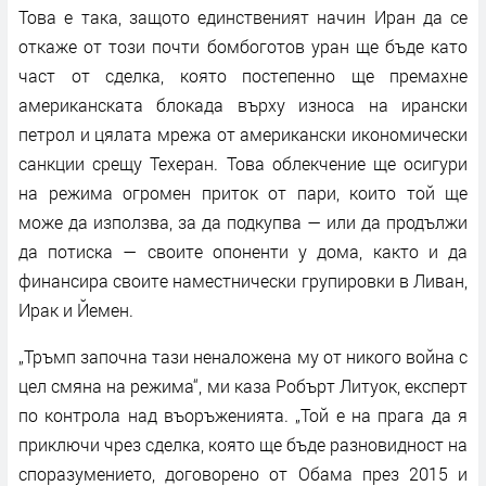
Това е така, защото единственият начин Иран да се
откаже от този почти бомбоготов уран ще бъде като
част от сделка, която постепенно ще премахне
американската блокада върху износа на ирански
петрол и цялата мрежа от американски икономически
санкции срещу Техеран. Това облекчение ще осигури
на режима огромен приток от пари, които той ще
може да използва, за да подкупва — или да продължи
да потиска — своите опоненти у дома, както и да
финансира своите наместнически групировки в Ливан,
Ирак и Йемен.
„Тръмп започна тази неналожена му от никого война с
цел смяна на режима“, ми каза Робърт Литуок, експерт
по контрола над въоръженията. „Той е на прага да я
приключи чрез сделка, която ще бъде разновидност на
споразумението, договорено от Обама през 2015 и