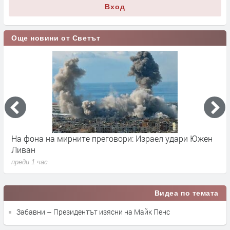
Вход
Още новини от Светът
Изригването на Етна продължава, полетите към
К
Катания са спрени
О
преди 1 час
п
Видеа по темата
Забавни – Президентът изясни на Майк Пенс