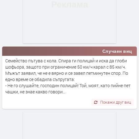
Случаен виц
Семейство пътува с кола. Спира ги полицай и иска да глоби
шофьора, защото при ограничение 50 км/ч карал с 85 км/ч.
Мъжът заявил, че не е вярно и се завел петминутен спор. По
едно време се обадила съпругата:
- Не го слушайте, господин полицай! Той, моят, като пийне пет
чашки, не знае какво говори...
Покажи друг виц