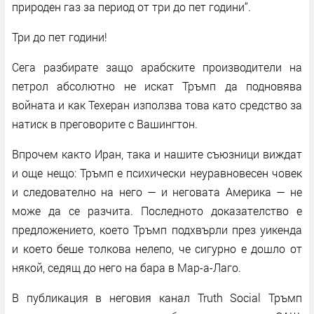
природен газ за период от три до пет години“.
Три до пет години!
Сега разбирате защо арабските производители на
петрол абсолютно не искат Тръмп да подновява
войната и как Техеран използва това като средство за
натиск в преговорите с Вашингтон.
Впрочем както Иран, така и нашите съюзници виждат
и още нещо: Тръмп е психически неуравновесен човек
и следователно на него — и неговата Америка — не
може да се разчита. Последното доказателство е
предложението, което Тръмп подхвърли през уикенда
и което беше толкова нелепо, че сигурно е дошло от
някой, седящ до него на бара в Мар-а-Лаго.
В публикация в неговия канал Truth Social Тръмп