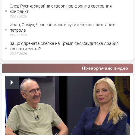
След Русия: Украйна отвори нов фронт в световния
конфликт
28.07.2026
Иран, Ормуз, Червено море и хутите: какво ще стане с
петрола
24.07.2026
Защо ядрената сделка на Тръмп със Саудитска Арабия
тревожи света?
23.07.2026
Препоръчано видео