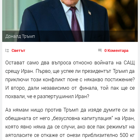
Доналд Тръмп
Светът
0 Коментара
Остават само два въпроса относно войната на САЩ
срещу Иран. Първо, ще успее ли президентът Тръмп да
приключи този конфликт поне с някакво постижение?
И второ, дали независимо от финала, той пак ще се
похвали, че е разпертушинил Иран?
Аз нямам нищо против Тръмп да изяде думите си за
обещаната от него „безусловна капитулация“ на Иран,
която явно няма да се случи, ако все пак режимът на
аятоласите се откаже от онези приблизително 500 кг