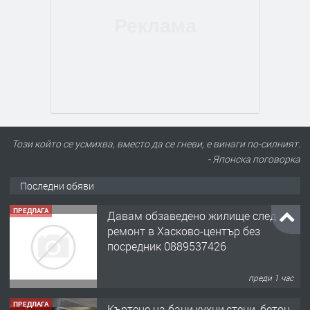
Този който се усмихва, вместо да се гневи, е винаги по-силният.
- Японска поговорка
Последни обяви
ПРЕДЛАГА
Къртене на бани,кухни,стени, бетон,
панел ...!
преди 18 часа
ПРЕДЛАГА
Затворен комплекс "Орфей