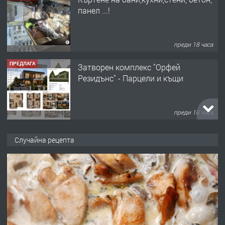
Резидънс" - Парцели и къщи
преди 18 часа
ПРЕДЛАГА
Продавам парцел в кв. Младежки
хълм в Хасково без посредници 0889
537 426
преди 18 часа
ПРЕДЛАГА
Давам обзаведено жилище за жена
Случайна рецепта
без брокери 0889 537 426
преди 18 часа
ПРЕДЛАГА
Под НАЕМ двустаен Орфей