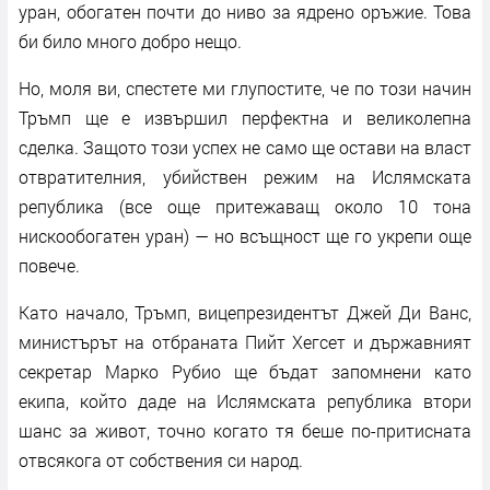
уран, обогатен почти до ниво за ядрено оръжие. Това
би било много добро нещо.
Но, моля ви, спестете ми глупостите, че по този начин
Тръмп ще е извършил перфектна и великолепна
сделка. Защото този успех не само ще остави на власт
отвратителния, убийствен режим на Ислямската
република (все още притежаващ около 10 тона
нискообогатен уран) — но всъщност ще го укрепи още
повече.
Като начало, Тръмп, вицепрезидентът Джей Ди Ванс,
министърът на отбраната Пийт Хегсет и държавният
секретар Марко Рубио ще бъдат запомнени като
екипа, който даде на Ислямската република втори
шанс за живот, точно когато тя беше по-притисната
отвсякога от собствения си народ.