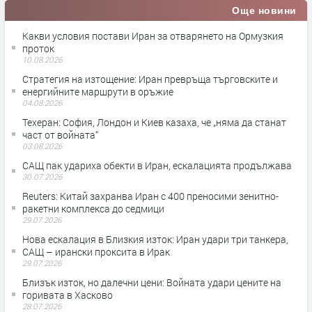
Още новини
Какви условия постави Иран за отварянето на Ормузкия
проток
10.08.2026
Стратегия на изтощение: Иран превръща търговските и
енергийните маршрути в оръжие
04.08.2026
Teхеран: София, Лондон и Киев казаха, че „няма да станат
част от войната“
03.08.2026
САЩ пак удариха обекти в Иран, ескалацията продължава
30.07.2026
Reuters: Китай захранва Иран с 400 преносими зенитно-
ракетни комплекса до седмици
29.07.2026
Нова ескалация в Близкия изток: Иран удари три танкера,
САЩ – ирански проксита в Ирак
29.07.2026
Близък изток, но далечни цени: Войната удари цените на
горивата в Хасково
28.07.2026