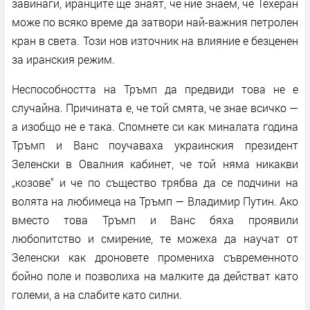
завинаги, иранците ще знаят, че ние знаем, че Техеран
може по всяко време да затвори най-важния петролен
кран в света. Този нов източник на влияние е безценен
за иранския режим.
Неспособността на Тръмп да предвиди това не е
случайна. Причината е, че той смята, че знае всичко —
а изобщо не е така. Спомнете си как миналата година
Тръмп и Ванс поучаваха украинския президент
Зеленски в Овалния кабинет, че той няма никакви
„козове“ и че по същество трябва да се подчини на
волята на любимеца на Тръмп — Владимир Путин. Ако
вместо това Тръмп и Ванс бяха проявили
любопитство и смирение, те можеха да научат от
Зеленски как дроновете промениха съвременното
бойно поле и позволиха на малките да действат като
големи, а на слабите като силни.