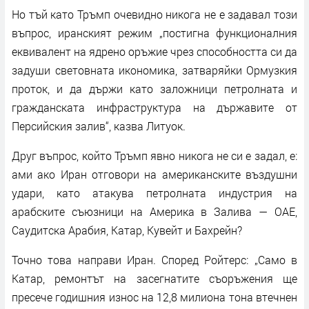
Но тъй като Тръмп очевидно никога не е задавал този
въпрос, иранският режим „постигна функционалния
еквивалент на ядрено оръжие чрез способността си да
задуши световната икономика, затваряйки Ормузкия
проток, и да държи като заложници петролната и
гражданската инфраструктура на държавите от
Персийския залив“, казва Литуок.
Друг въпрос, който Тръмп явно никога не си е задал, е:
ами ако Иран отговори на американските въздушни
удари, като атакува петролната индустрия на
арабските съюзници на Америка в Залива — ОАЕ,
Саудитска Арабия, Катар, Кувейт и Бахрейн?
Точно това направи Иран. Според Ройтерс: „Само в
Катар, ремонтът на засегнатите съоръжения ще
пресече годишния износ на 12,8 милиона тона втечнен