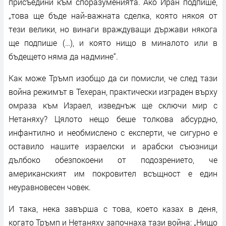
присъедини към споразуменията. Ако Иран подпише,
„това ще бъде най-важната сделка, която някоя от
тези велики, но винаги враждуващи държави някога
ще подпише (…), и която нищо в миналото или в
бъдещето няма да надмине“.
Как може Тръмп изобщо да си помисли, че след тази
война режимът в Техеран, практически изграден върху
омраза към Израел, изведнъж ще сключи мир с
Нетаняху? Цялото нещо беше толкова абсурдно,
инфантилно и необмислено с експерти, че сигурно е
оставило нашите израелски и арабски съюзници
дълбоко обезпокоени от подозрението, че
американският им покровител всъщност е един
неуравновесен човек.
И така, нека завърша с това, което казах в деня,
когато Тръмп и Нетаняху започнаха тази война: „Нищо