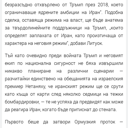
безразсъдно отхвърлено от Тръмп през 2018, което
ограничаваше ядрените амбиции на Иран“. Подобна
сделка, оставяща режима на власт, ще бъде анатема
за твърдолинейните поддръжници на Тръмп, „които
определят заплахата от Иран, като произтичаща от
характера на неговия режим“, добави Литуок.
Тъй като очевидно преди войната Тръмп и неговият
екип по национална сигурност не бяха извършили
никакво планиране на различни сценарии —
разчитайки единствено на обещанията на израелския
премиер Нетаняху, че иранският режим ще се срути
като къща от карти след няколко седмици на тежки
бомбардировки, — те не успяха да предвидят как може
да реагира Иран, когато бъде притиснат до стената.
Първото беше да затвори Ормузкия проток —