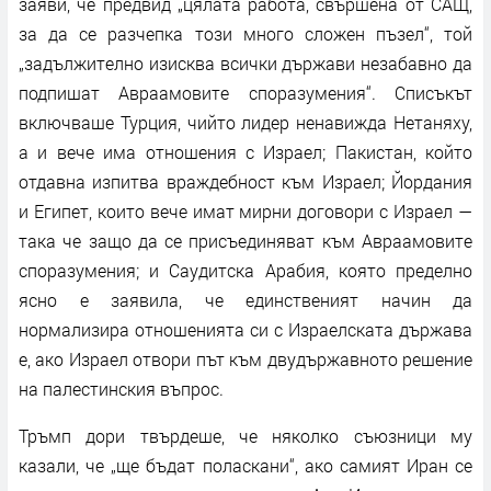
заяви, че предвид „цялата работа, свършена от САЩ,
за да се разчепка този много сложен пъзел“, той
„задължително изисква всички държави незабавно да
подпишат Авраамовите споразумения“. Списъкът
включваше Турция, чийто лидер ненавижда Нетаняху,
а и вече има отношения с Израел; Пакистан, който
отдавна изпитва враждебност към Израел; Йордания
и Египет, които вече имат мирни договори с Израел —
така че защо да се присъединяват към Авраамовите
споразумения; и Саудитска Арабия, която пределно
ясно е заявила, че единственият начин да
нормализира отношенията си с Израелската държава
е, ако Израел отвори път към двудържавното решение
на палестинския въпрос.
Тръмп дори твърдеше, че няколко съюзници му
казали, че „ще бъдат поласкани“, ако самият Иран се