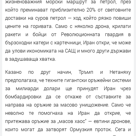
жизненоважния морски маршрут за петрол, през
който преминават приблизително 20% от световните
доставки на суров петрол — ход, който рязко повиши
цените на горивата. Само с няколко дрона, крилати
ракети и бойци от Революционната гвардия в
бързоходни катери с картечници, Иран откри, че може
да улови икономиката на САЩ и много други държави
в задушаваща хватка.
Казано по друг начин, Тръмп и Нетаняху
предполагаха, че техните гигантски оръжейни системи
за милиарди долари ще принудят Иран чрез
бомбардировки да се откаже от съставките за
направа на оръжие за масово унищожение. Само че
неволно те помогнаха на Иран да открие, че
притежава оръжие за „масов хаос“ — евтини дронове,
които могат да затворят Ормузкия проток. Сега и