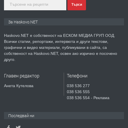
Търси
преди 2 дни
ПРЕДЛАГА
СГЛОБЯВАНЕ НА МЕБЕЛИ.
За Haskovo.NET
Haskovo.NET е собственост на ЕСКОМ МЕДИА ГРУП ООД.
Всички статии, репортажи, интервюта и други текстови,
преди 2 дни
графични и видео материали, публикувани в сайта, са
собственост на Haskovo.NET, освен ако изрично е посочено
ПРЕДЛАГА
№4119 Едностаен обзаведен
друго.
апартамент под наем в кв.
Училищни, гр. Хасково.
Главен редактор
Телефони
преди 3 дни
Анета Кутелова
038 536 277
038 536 555
ПРЕДЛАГА
Къртене на бетон! Събаряне на
038 536 554 - Реклама
сгради!
Последвай ни
преди 3 дни