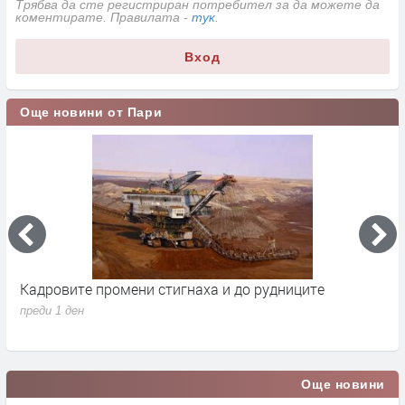
Трябва да сте регистриран потребител за да можете да
коментирате. Правилата -
тук
.
Вход
Още новини от Пари
Кадровите промени стигнаха и до рудниците
П
1
преди 1 ден
п
Още новини