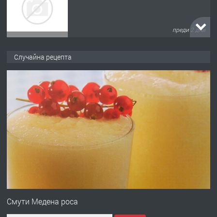
преди 2 дни
ПРЕДЛАГА
№4120 Магазин/Офис под наем в кв.
Случайна рецепта
Любен Каравелов, Хасково-близо до
градската градина!
преди 2 дни
ПРЕДЛАГА
ПРОСТОРЕН ТРИСТАЕН
АПАРТАМЕНТ В НОВА СГРАДА КВ.
КУБА
преди 2 дни
ПРЕДЛАГА
Продавам парцел в гр. Хасково кв.
Хисаря до ток, вода,канализация,
Смути Медена роса
асфалт 0889 537 426