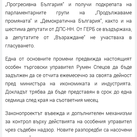
„Прогресивна България“ и получи подкрепата на
парламентарните групи на „Продължаваме
промяната“ и „Демократична България“, както и на
шестима депутати от ДПС-НН. От ГЕРБ се въздържаха,
а депутатите от „Възраждане“ не участваха в
гласуването.
Една от основните промени предвижда настоящият
особен търговски управител Румен Спецов да бъде
задължен да се отчита ежемесечно за своята дейност
пред министъра на икономиката и индустрията.
Докладът трябва да бъде представян в срок до една
седмица след края на съответния месец.
Законопроектът въвежда и допълнителен механизъм
за контрол върху действията на особения управител
чрез съдебен надзор. Новите разпоредби са насочени