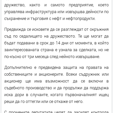
дружество, както и самото предприятие, което
управлява инфраструктура или извършва дейности по
съхранение и търговия с нефт и нефтопродукти.
Предвижда се исковете да се разглеждат от окръжния
съд по седалището на дружеството. Те ще могат да
бъдат подавани в срок до 14 дни от момента, в който
заинтересованата страна е узнала за сделката, но не
по-късно от три месеца след нейното извършване.
Допълнително е предвидена защита на правата на
собствениците и акционерите. Всеки съдружник или
акционер ще има възможност да се включи в
съдебното производство и да продължи да поддържа
иска дори в случаите, когато първоначалният ищец
реши да го оттегли или се откаже от него.
С промените депутатите целят да засилят контрола