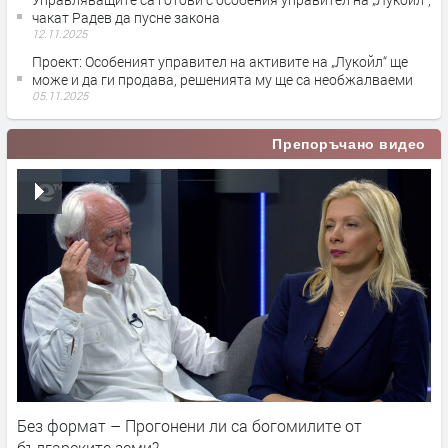
чакат Радев да пусне закона
12.11.2025
Проект: Особеният управител на активите на „Лукойл“ ще
може и да ги продава, решенията му ще са необжалваеми
05.11.2025
Препоръчано видео
Без формат – Прогонени ли са богомилите от
българските земи?