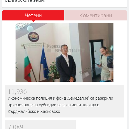
Четени
Коментирани
11,936
Икономическа полиция и фонд „Земеделие“ са разкрили
присвояване на субсидии за фиктивни пасища в
Кърджалийско и Хасковско
7,089