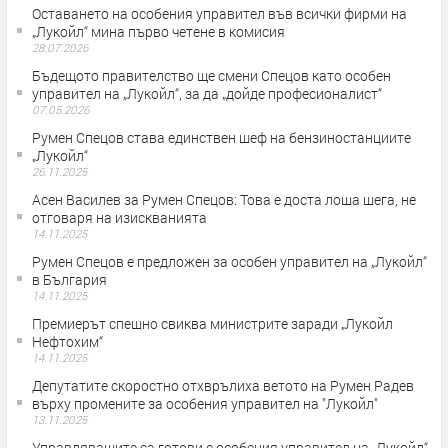
Оставането на особения управител във всички фирми на
„Лукойл“ мина първо четене в комисия
28.07.2026
Бъдещото правителство ще смени Спецов като особен
управител на „Лукойл“, за да „дойде професионалист“
07.05.2026
Румен Спецов става единствен шеф на бензиностанциите
„Лукойл“
26.11.2025
Асен Василев за Румен Спецов: Това е доста лоша шега, не
отговаря на изискванията
14.11.2025
Румен Спецов е предложен за особен управител на „Лукойл“
в България
14.11.2025
Премиерът спешно свиква министрите заради „Лукойл
Нефтохим“
14.11.2025
Депутатите скоростно отхврълиха ветото на Румен Радев
върху промените за особения управител на "Лукойл"
13.11.2025
Управляващите са готови с особения управител на „Лукойл“,