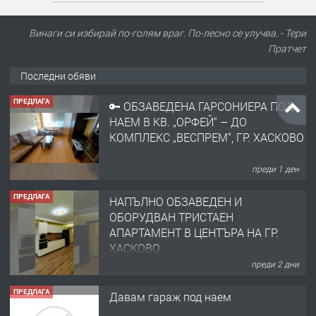
Винаги си избирай по-голям враг. По-лесно се улучва. - Тери
Пратчет
Последни обяви
ПРЕДЛАГА
🔑 ОБЗАВЕДЕНА ГАРСОНИЕРА ПОД
НАЕМ В КВ. „ОРФЕЙ“ – ДО
КОМПЛЕКС „ВЕСПРЕМ“, ГР. ХАСКОВО
преди 1 ден
ПРЕДЛАГА
НАПЪЛНО ОБЗАВЕДЕН И
ОБОРУДВАН ТРИСТАЕН
АПАРТАМЕНТ В ЦЕНТЪРА НА ГР.
ХАСКОВО
преди 2 дни
ПРЕДЛАГА
Давам гараж под наем