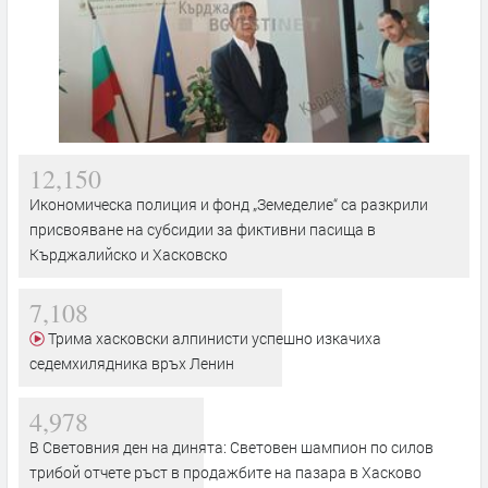
12,150
Икономическа полиция и фонд „Земеделие“ са разкрили
присвояване на субсидии за фиктивни пасища в
Кърджалийско и Хасковско
7,108
Трима хасковски алпинисти успешно изкачиха
седемхилядника връх Ленин
4,978
В Световния ден на динята: Световен шампион по силов
трибой отчете ръст в продажбите на пазара в Хасково