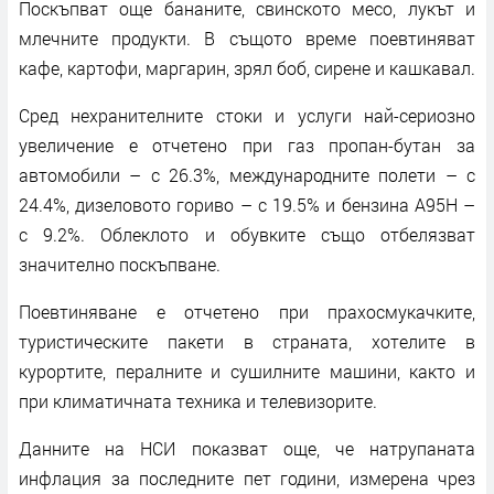
Поскъпват още бананите, свинското месо, лукът и
млечните продукти. В същото време поевтиняват
кафе, картофи, маргарин, зрял боб, сирене и кашкавал.
Сред нехранителните стоки и услуги най-сериозно
увеличение е отчетено при газ пропан-бутан за
автомобили – с 26.3%, международните полети – с
24.4%, дизеловото гориво – с 19.5% и бензина А95Н –
с 9.2%. Облеклото и обувките също отбелязват
значително поскъпване.
Поевтиняване е отчетено при прахосмукачките,
туристическите пакети в страната, хотелите в
курортите, пералните и сушилните машини, както и
при климатичната техника и телевизорите.
Данните на НСИ показват още, че натрупаната
инфлация за последните пет години, измерена чрез