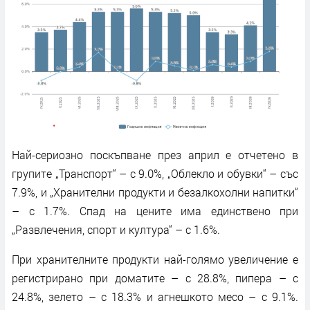
Най-сериозно поскъпване през април е отчетено в
групите „Транспорт“ – с 9.0%, „Облекло и обувки“ – със
7.9%, и „Хранителни продукти и безалкохолни напитки“
– с 1.7%. Спад на цените има единствено при
„Развлечения, спорт и култура“ – с 1.6%.
При хранителните продукти най-голямо увеличение е
регистрирано при доматите – с 28.8%, пипера – с
24.8%, зелето – с 18.3% и агнешкото месо – с 9.1%.