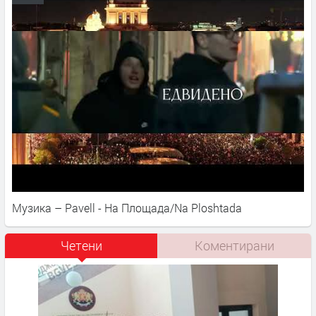
Музика – Pavell - На Площада/Na Ploshtada
Четени
Коментирани