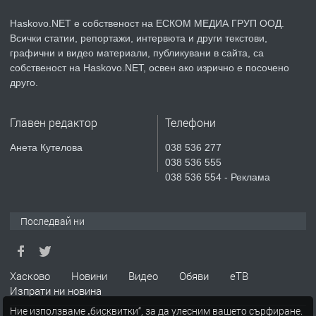
Haskovo.NET е собственост на ЕСКОМ МЕДИА ГРУП ООД.
Всички статии, репортажи, интервюта и други текстови,
преди 3 дни
графични и видео материали, публикувани в сайта, са
собственост на Haskovo.NET, освен ако изрично е посочено
ПРЕДЛАГА
№4119 Едностаен обзаведен
друго.
апартамент под наем в кв.
Училищни, гр. Хасково.
Главен редактор
Телефони
преди 3 дни
Анета Кутелова
038 536 277
038 536 555
ПРЕДЛАГА
Къртене на бетон! Събаряне на
038 536 554 - Реклама
сгради!
Последвай ни
преди 3 дни
ПРЕДЛАГА
Апартамент за продажба
Хасково
Новини
Видео
Обяви
еТВ
Изпрати ни новина
Ние използваме „бисквитки“, за да улесним вашето сърфиране.