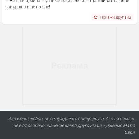
— Не плачи, мила – успокоява я леля й. – Щастливата любов
завършва още по-зле!
Покажи друг виц
Ако имаш любов, не се нуждаеш от нищо друго. Ако ли нямаш,
не е от особено значение какво друго имаш. - Джеймс Матю
Бари