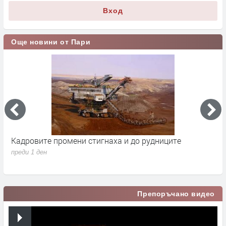
Вход
Още новини от Пари
Кадровите промени стигнаха и до рудниците
П
1
преди 1 ден
п
Препоръчано видео