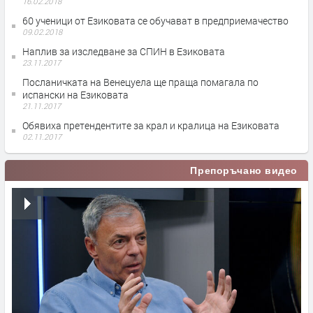
16.02.2018
60 ученици от Езиковата се обучават в предприемачество
09.02.2018
Наплив за изследване за СПИН в Езиковата
23.11.2017
Посланичката на Венецуела ще праща помагала по
испански на Езиковата
21.11.2017
Обявиха претендентите за крал и кралица на Езиковата
02.11.2017
Препоръчано видео