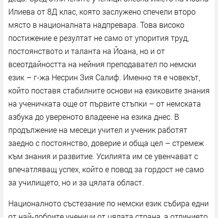
Илиева от 8Д клас, която заслужено спечели второ
място в националната надпревара. Това високо
постижение е резултат не само от упорития труд,
постоянството и таланта на Йоана, но и от
всеотдайността на нейния преподавател по немски
език – г-жа Несрин Зия Салиф. Именно тя е човекът,
който поставя стабилните основи на езиковите знания
на ученичката още от първите стъпки – от немската
азбука до увереното владеене на езика днес. В
продължение на месеци учител и ученик работят
заедно с постоянство, доверие и обща цел – стремеж
към знания и развитие. Усилията им се увенчават с
впечатляващ успех, който е повод за гордост не само
за училището, но и за цялата област.
Националното състезание по немски език събира едни
от най-добрите ученици от цялата страна, а отличието