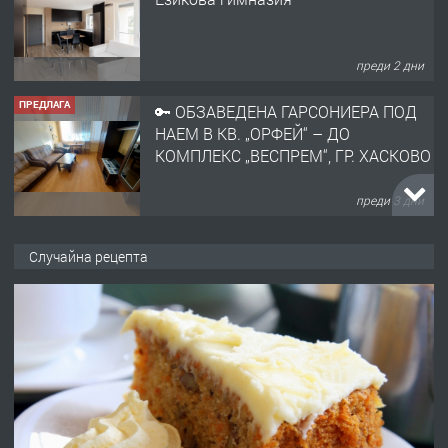
преди 2 дни
ПРЕДЛАГА
🔑 ОБЗАВЕДЕНА ГАРСОНИЕРА ПОД
НАЕМ В КВ. „ОРФЕЙ“ – ДО
КОМПЛЕКС „ВЕСПРЕМ“, ГР. ХАСКОВО
преди 3 дни
ПРЕДЛАГА
НАПЪЛНО ОБЗАВЕДЕН И
Случайна рецепта
ОБОРУДВАН ТРИСТАЕН
АПАРТАМЕНТ В ЦЕНТЪРА НА ГР.
ХАСКОВО
преди 4 дни
ПРЕДЛАГА
Давам гараж под наем