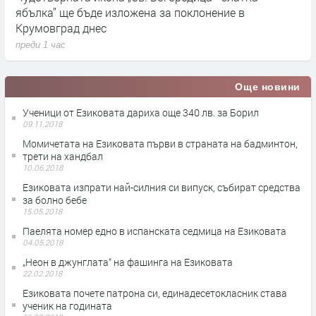
ябълка” ще бъде изложена за поклонение в
б
Крумовград днес
п
преди 1 час
Още новини
Ученици от Езиковата дариха още 340 лв. за Борил
09.11.2018
Момичетата на Езиковата първи в страната на бадминтон,
трети на хандбал
10.06.2018
Езиковата изпрати най-силния си випуск, събират средства
за болно бебе
15.05.2018
Паелята номер едно в испанската седмица на Езиковата
04.05.2018
„Неон в джунглата“ на фашинга на Езиковата
22.02.2018
Езиковата почете патрона си, единадесетокласник става
ученик на годината