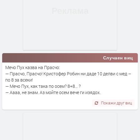
Случаен виц
Мечо Пух казва на Прасчо:
— Прасчо, Прасчо! Кристофер Робин ни даде 10 делви с мед –
по 8 за всеки!
— Мечо Пух, как така по осем? 8+8… ?
— Аааа, не знам. Аз мойте осем вече ги изядох.
Покажи друг виц