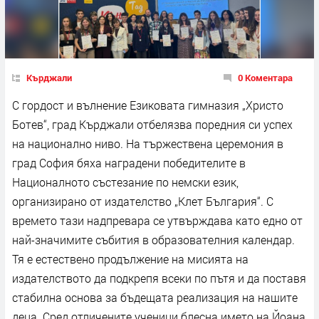
Кърджали
0 Коментара
С гордост и вълнение Езиковата гимназия „Христо
Ботев“, град Кърджали отбелязва поредния си успех
на национално ниво. На тържествена церемония в
град София бяха наградени победителите в
Националното състезание по немски език,
организирано от издателство „Клет България“. С
времето тази надпревара се утвърждава като едно от
най-значимите събития в образователния календар.
Тя е естествено продължение на мисията на
издателството да подкрепя всеки по пътя и да поставя
стабилна основа за бъдещата реализация на нашите
деца. Сред отличените ученици блесна името на Йоана