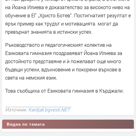
на Йоана Илиева е доказателство за високото ниво на
обучение в ЕГ „Христо Ботев“. Постигнатият резултат е
ярък пример как трудът и мотивацията могат да
превърнат знанията в истински успех.
Ръководството и педагогическият колектив на
Езиковата гимназия поздравяват Йоана Илиева за
достойното представяне и ѝ пожелават още много
бъдещи успехи, вдъхновение и покорени върхове в
света на немския език.
Това съобщиха от Езиковата гимназия в Кърджали.
Източник:
Kardjali.bgvesti.NET
Видеа по темата