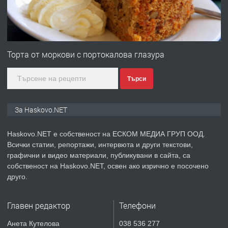
преди 4 дни
ПРЕДЛАГА
№4120 Магазин/Офис под наем в кв.
Любен Каравелов, Хасково-близо до
Торта от моркови с портокалова глазура
градската градина!
Търси
преди 4 дни
ПРЕДЛАГА
ПРОСТОРЕН ТРИСТАЕН
За Haskovo.NET
АПАРТАМЕНТ В НОВА СГРАДА КВ.
КУБА
Haskovo.NET е собственост на ЕСКОМ МЕДИА ГРУП ООД.
Всички статии, репортажи, интервюта и други текстови,
преди 5 дни
графични и видео материали, публикувани в сайта, са
собственост на Haskovo.NET, освен ако изрично е посочено
ПРЕДЛАГА
Продавам парцел в гр. Хасково кв.
друго.
Хисаря до ток, вода,канализация,
асфалт 0889 537 426
Главен редактор
Телефони
преди 5 дни
Анета Кутелова
038 536 277