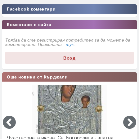
Facebook коментари
Коментари в сайта
Трябва да сте регистриран потребител за да можете да
коментирате. Правилата -
тук
.
Вход
Още новини от Кърджали
Чудотворната икона „Св. Богородица - златна
9