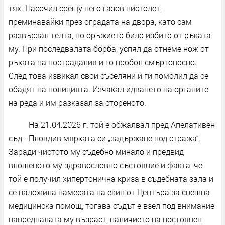
тях. Насочил срещу него газов пистолет,
преминавайки през оградата на двора, като сам
развързал телта, но оръжието било избито от ръката
му. При последвалата борба, успял да отнеме нож от
ръката на пострадалия и го пробол смъртоносно.
След това извикал свои съселяни и ги помолил да се
обадят на полицията. Изчакал идването на органите
на реда и им разказал за стореното.
На 21.04.2026 г. той е обжалвал пред Апелативен
съд - Пловдив мярката си „задържане под стража“.
Заради чистото му съдебно минало и предвид
влошеното му здравословно състояние и факта, че
той е получил хипертонична криза в съдебната зала и
се наложила намесата на екип от Центъра за спешна
медицинска помощ, тогава съдът е взел под внимание
напредналата му възраст, наличието на постоянен