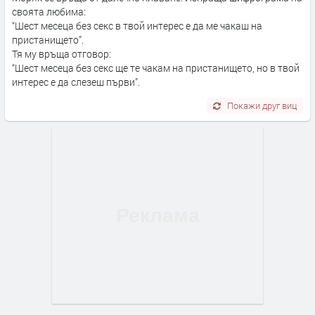
своята любима:
“Шест месеца без секс в твой интерес е да ме чакаш на
пристанището”.
Тя му връща отговор:
“Шест месеца без секс ще те чакам на пристанището, но в твой
интерес е да слезеш първи”.
Покажи друг виц