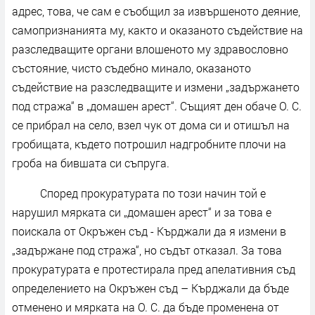
адрес, това, че сам е съобщил за извършеното деяние,
самопризнанията му, както и оказаното съдействие на
разследващите органи влошеното му здравословно
състояние, чисто съдебно минало, оказаното
съдействие на разследващите и измени „задържането
под стража“ в „домашен арест“. Същият ден обаче О. С.
се прибрал на село, взел чук от дома си и отишъл на
гробищата, където потрошил надгробните плочи на
гроба на бившата си съпруга.
Според прокуратурата по този начин той е
нарушил мярката си „домашен арест“ и за това е
поискала от Окръжен съд - Кърджали да я измени в
„задържане под стража“, но съдът отказал. За това
прокуратурата е протестирала пред апелативния съд
определението на Окръжен съд – Кърджали да бъде
отменено и мярката на О. С. да бъде променена от