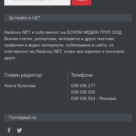
ПРЕДЛАГА
ПРОСТОРЕН ТРИСТАЕН
За Haskovo.NET
АПАРТАМЕНТ В НОВА СГРАДА КВ.
КУБА
Haskovo.NET е собственост на ЕСКОМ МЕДИА ГРУП ООД.
Всички статии, репортажи, интервюта и други текстови,
преди 4 дни
графични и видео материали, публикувани в сайта, са
собственост на Haskovo.NET, освен ако изрично е посочено
ПРЕДЛАГА
Продавам парцел в гр. Хасково кв.
друго.
Хисаря до ток, вода,канализация,
асфалт 0889 537 426
Главен редактор
Телефони
преди 4 дни
Анета Кутелова
038 536 277
038 536 555
ПРЕДЛАГА
СГЛОБЯВАНЕ НА МЕБЕЛИ.
038 536 554 - Реклама
Последвай ни
преди 4 дни
ПРЕДЛАГА