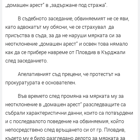
„домашен арест“ в „задържане под стража“.
В съдебното заседание, обвиняемият не се яви,
като адвокатът му обясни, че се страхувал да
присъства в съда, за да не наруши мярката си за
неотклонение „домашен арест“ и освен това нямало
как да се прибере навреме от Пловдив в Кърджали
след заседанието.
Апелативният съд прецени, че протестът на
прокуратурата е основателен.
Във времето след промяна на мярката му за
неотклонение в „домашен арест“ разследващите са
събрали характеристични данни, които са потвърдени
и с последвалото поведение на обвиняемия, който
непосредствено след връщането си от гр. Пловдив,
където му е било разгледано делото за мярката за