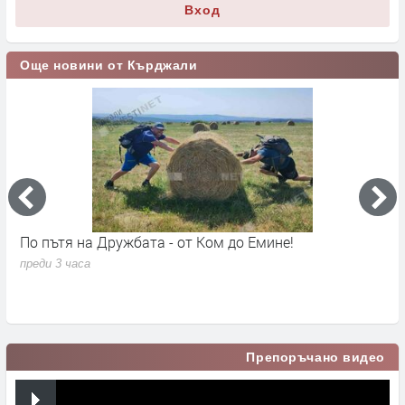
Вход
Още новини от Кърджали
По пътя на Дружбата - от Ком до Емине!
П
п
преди 3 часа
в
п
Препоръчано видео