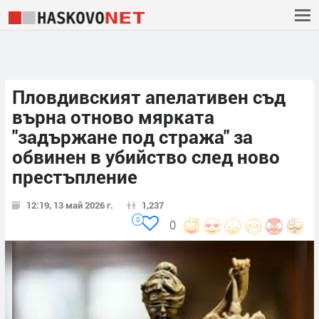
Пловдивският апелативен съд
върна отново мярката
"задържане под стража" за
обвинен в убийство след ново
престъпление
12:19, 13 май 2026 г.
1,237
0
0