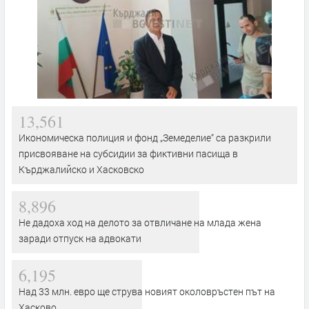
13,561
Икономическа полиция и фонд „Земеделие“ са разкрили
присвояване на субсидии за фиктивни пасища в
Кърджалийско и Хасковско
8,896
Не дадоха ход на делото за отвличане на млада жена
заради отпуск на адвокати
6,195
Над 33 млн. евро ще струва новият околовръстен път на
Хасково