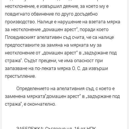
неотклонение, е извършил деяние, за което му е
повдигнато обвинение по друго досъдебно
производство. Налице е нарушение на взетата мярка
за неотклонение „домашен арест“, поради което
Пловдивският апелативен съд счита, че са налице
предпоставките за замяна на мярката му за
неотклонение от „домашен арест“ в „задържане под
стража“. Съдът прецени, че има опасност при
запазване на по-леката мярка О. С. да извърши
престъпление.
Определението на апелативния съд, с което е
заменена мярката“домашен арест“ в „задържане под
стража“, е окончателно.
ЗАБЕЛЕЖКА: Съгласно чл. 16 от НПК