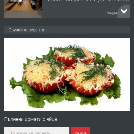
преди 2 дни
ПРЕДЛАГА
НАПЪЛНО ОБЗАВЕДЕН И
Случайна рецепта
ОБОРУДВАН ТРИСТАЕН
АПАРТАМЕНТ В ЦЕНТЪРА НА ГР.
ХАСКОВО
преди 3 дни
ПРЕДЛАГА
Давам гараж под наем
преди 3 дни
ПРЕДЛАГА
№4120 Магазин/Офис под наем в кв.
Любен Каравелов, Хасково-близо до
Пълнени домати с яйца
градската градина!
Търси
преди 3 дни