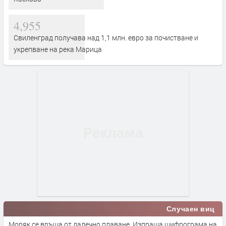
4,955
Свиленград получава над 1,1 млн. евро за почистване и
укрепване на река Марица
Случаен виц
Моряк се връща от далечно плаване. Изпраща шифрограма на