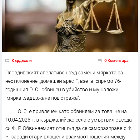
Кърджали
0 Коментара
Пловдивският апелативен съд замени мярката за
неотклонение „домашен арест“, взета спрямо 76-
годишния О. С., обвинен в убийство и му наложи
мярка „задържане под стража“.
О. С. е привлечен като обвиняем за това, че на
10.04.2026 г. в кърджалийско село е умъртвил съседа
си Ф. Р. Обвиняемият отишъл да се саморазправя с Ф.
Р. заради стари влошени взаимоотношения между