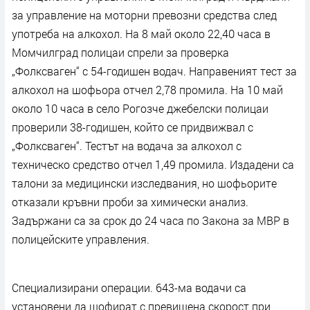
за управление на моторни превозни средства след
употреба на алкохол. На 8 май около 22,40 часа в
Момчилград полицаи спрели за проверка
„Фолксваген“ с 54-годишен водач. Направеният тест за
алкохол на шофьора отчел 2,78 промила. На 10 май
около 10 часа в село Рогозче джебелски полицаи
проверили 38-годишен, който се придвижвал с
„Фолксваген“. Тестът на водача за алкохол с
техническо средство отчел 1,49 промила. Издадени са
талони за медицински изследвания, но шофьорите
отказали кръвни проби за химически анализ.
Задържани са за срок до 24 часа по Закона за МВР в
полицейските управления.
Специализирани операции. 643-ма водачи са
установени да шофират с превишена скорост при