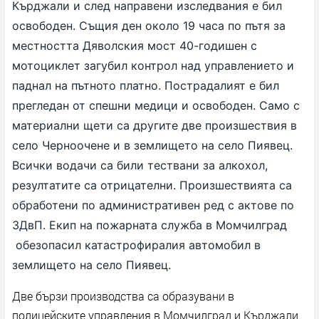
Кърджали и след направени изследвания е бил
освободен. Същия ден около 19 часа по пътя за
местността Дяволския мост 40-годишен с
мотоциклет загубил контрол над управлението и
паднал на пътното платно. Пострадалият е бил
прегледан от спешни медици и освободен. Само с
материални щети са другите две произшествия в
село Черноочене и в землището на село Пиявец.
Всички водачи са били тествани за алкохол,
резултатите са отрицателни. Произшествията са
обработени по административен ред с актове по
ЗДвП. Екип на пожарната служба в Момчилград
обезопасил катастрофиралия автомобил в
землището на село Пиявец.
Две бързи производства са образувани в
полицейските управления в Момчилград и Кърджали