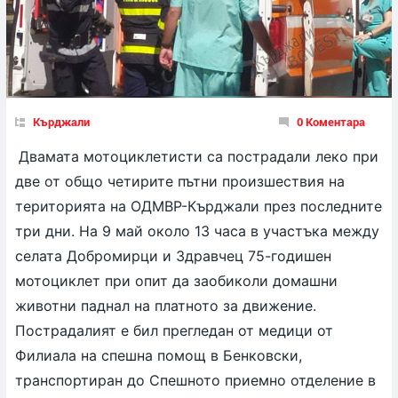
Кърджали
0 Коментара
Двамата мотоциклетисти са пострадали леко при
две от общо четирите пътни произшествия на
територията на ОДМВР-Кърджали през последните
три дни. На 9 май около 13 часа в участъка между
селата Добромирци и Здравчец 75-годишен
мотоциклет при опит да заобиколи домашни
животни паднал на платното за движение.
Пострадалият е бил прегледан от медици от
Филиала на спешна помощ в Бенковски,
транспортиран до Спешното приемно отделение в