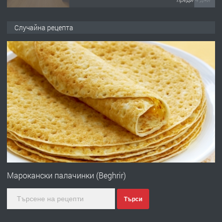
ПРЕДЛАГА
НАПЪЛНО ОБЗАВЕДЕН И
Случайна рецепта
ОБОРУДВАН ТРИСТАЕН
АПАРТАМЕНТ В ЦЕНТЪРА НА ГР.
ХАСКОВО
преди 5 дни
ПРЕДЛАГА
Давам гараж под наем
преди 5 дни
ПРЕДЛАГА
№4120 Магазин/Офис под наем в кв.
Любен Каравелов, Хасково-близо до
Марокански палачинки (Beghrir)
градската градина!
Търси
преди 5 дни
ПРЕДЛАГА