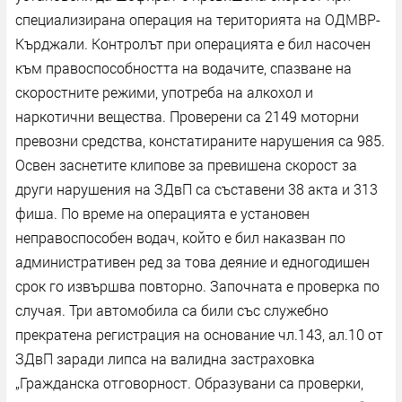
специализирана операция на територията на ОДМВР-
Кърджали. Контролът при операцията е бил насочен
към правоспособността на водачите, спазване на
скоростните режими, употреба на алкохол и
наркотични вещества. Проверени са 2149 моторни
превозни средства, констатираните нарушения са 985.
Освен заснетите клипове за превишена скорост за
други нарушения на ЗДвП са съставени 38 акта и 313
фиша. По време на операцията е установен
неправоспособен водач, който е бил наказван по
административен ред за това деяние и едногодишен
срок го извършва повторно. Започната е проверка по
случая. Три автомобила са били със служебно
прекратена регистрация на основание чл.143, ал.10 от
ЗДвП заради липса на валидна застраховка
„Гражданска отговорност. Образувани са проверки,