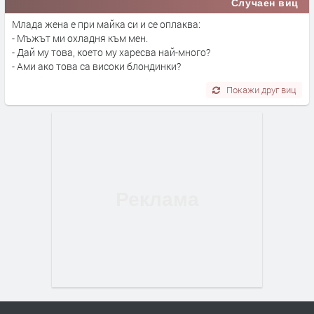
Случаен виц
Млада жена е при майка си и се оплаква:
- Мъжът ми охладня към мен.
- Дай му това, което му харесва най-много?
- Ами ако това са високи блондинки?
Покажи друг виц