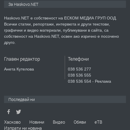
ПРОСТОРЕН ТРИСТАЕН
За Haskovo.NET
АПАРТАМЕНТ В НОВА СГРАДА КВ.
КУБА
Haskovo.NET е собственост на ЕСКОМ МЕДИА ГРУП ООД.
Всички статии, репортажи, интервюта и други текстови,
преди 6 дни
графични и видео материали, публикувани в сайта, са
собственост на Haskovo.NET, освен ако изрично е посочено
ПРЕДЛАГА
Продавам парцел в гр. Хасково кв.
друго.
Хисаря до ток, вода,канализация,
асфалт 0889 537 426
Главен редактор
Телефони
преди 6 дни
Анета Кутелова
038 536 277
038 536 555
ПРЕДЛАГА
СГЛОБЯВАНЕ НА МЕБЕЛИ.
038 536 554 - Реклама
Последвай ни
преди 6 дни
ПРЕДЛАГА
№4119 Едностаен обзаведен
Хасково
Новини
Видео
Обяви
еТВ
апартамент под наем в кв.
Изпрати ни новина