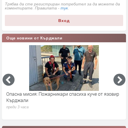
Трябва да сте регистриран потребител за да можете да
коментирате. Правилата -
тук
.
Вход
Още новини от Кърджали
Опасна мисия: Пожарникари спасиха куче от язовир
М
Кърджали
т
ю
преди 3 часа
п