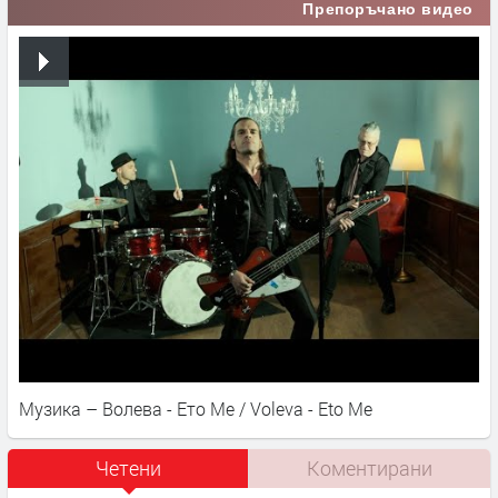
Препоръчано видео
Музика – Волева - Ето Ме / Voleva - Eto Me
Четени
Коментирани