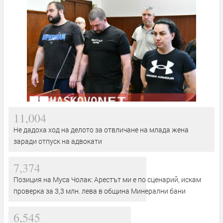
11,004
Не дадоха ход на делото за отвличане на млада жена
заради отпуск на адвокати
7,374
Позиция на Муса Чолак: Арестът ми е по сценарий, искам
проверка за 3,3 млн. лева в община Минерални бани
6,545