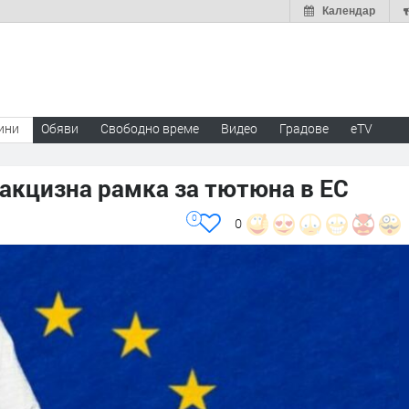
Календар
ини
Обяви
Свободно време
Видео
Градове
eTV
акцизна рамка за тютюна в ЕС
0
0