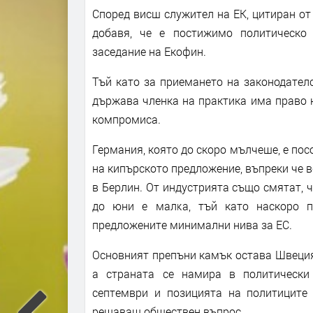
Според висш служител на ЕК, цитиран от E
добавя, че е постижимо политическо
заседание на Екофин.
Тъй като за приемането на законодател
държава членка на практика има право н
компромиса.
Германия, която до скоро мълчеше, е пос
на кипърското предложение, въпреки че 
в Берлин. От индустрията също смятат, 
до юни е малка, тъй като наскоро п
предложените минимални нива за ЕС.
Основният препъни камък остава Швеция,
а страната се намира в политически
септември и позицията на политиците
решаващ обществен въпрос.