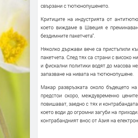
свързани с тютюнопушенето.
Критиците на индустрията от антитютюне
което виждаме в Швеция е преминаван
бездимните пакетчета“.
Няколко държави вече са пристъпили къ
пакетчета. След тях са страни с високо 
и фискални политики водят до масова не
запазване на нивата на тютюнопушене.
Макар развръзката около бъдещето на
предстои скоро, междувременно цените
повишават, заедно с тях и контрабандата
което води до огромни загуби на приходи
контрабандният внос от Азия на електрон