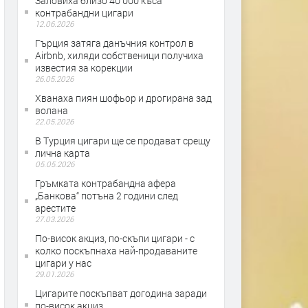
Заловиха близо 40 000 къса
контрабандни цигари
12.06.2026
Гърция затяга данъчния контрол в
Airbnb, хиляди собственици получиха
известия за корекции
26.05.2026
Хванаха пиян шофьор и дрогирана зад
волана
22.05.2026
В Турция цигари ще се продават срещу
лична карта
05.05.2026
Гръмката контрабандна афера
„Банкова“ потъна 2 години след
арестите
27.03.2026
По-висок акциз, по-скъпи цигари - с
колко поскъпнаха най-продаваните
цигари у нас
29.01.2026
Цигарите поскъпват догодина заради
по-висок акциз