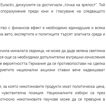
uractiv, дискусиите са достигнали „точка на зрялост“. Той
 споразумение преди юни и гласуване на следващото
ство с финансов ефект е необходимо единодушие и всяка
а вето, експертите и политиците търсят златната среда и
очила миналата седмица, че може да даде зелена светлина
все още са необходими допълнителни вътрешни изчисления
че вероятността Германия да се противопостави на сделка
риетите национални акцизни ставки вече надвишават
 за която никотиновите продукти имат политическа цена,
 чувствителна позиция. Националните избори са през
 относно никотиновите паучове може да се превърне в