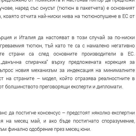
чове, наред със снусът (тютюн в пакетчета) е основният
, коаято отчита най-ниски нива на тютюнопушене в ЕС от
рция и Италия да настояват в този случай за по-ниски
греваемия тютюн, тъй като те са с намалено негативно
те страни са след основните производители в ЕС.
данъчна спирачка“ върху предложената корекция за
въпрос новия механизъм за индексация на минималните
т на страните – модел, който отразява реалностните в
 от болшинството преговорящи експерти и дипломати.
нс да постигне консенсус – предстоят няколко експертни
я на месец май, и ако бъде постигнато споразумение,
към финално одобрение през месец юни.