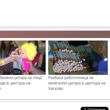
а работилница за
Започна плащането на
ни цигари в центъра на
местните данъци
о