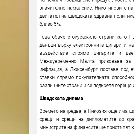
значително намаление. Никотиновите пау
двигател на шведската здравна политика
близо 5%.
Това обаче е окуражило страни като Гъ
данъци върху електронните цигари и на
въздействие спрямо цигарите и две
Междувременно Малта призовава за „
инфлация, а Люксембург поставя под 
ставки спрямо покупателната способнос
различните страни и се подкрепя горещо
Шведската дилема
Времето напредва, а Никозия още има ша
срещи и срещи на дипломатите до кра
министрите на финансите ще пристъпят 