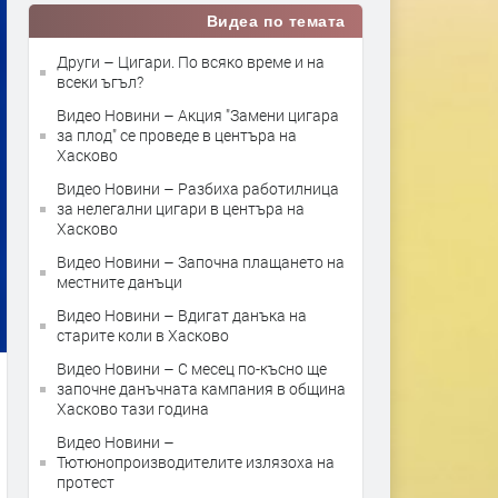
Видеа по темата
Други – Цигари. По всяко време и на
всеки ъгъл?
Видео Новини – Акция "Замени цигара
за плод" се проведе в центъра на
Хасково
Видео Новини – Разбиха работилница
за нелегални цигари в центъра на
Хасково
Видео Новини – Започна плащането на
местните данъци
Видео Новини – Вдигат данъка на
старите коли в Хасково
Видео Новини – С месец по-късно ще
започне данъчната кампания в община
Хасково тази година
Видео Новини –
Тютюнопроизводителите излязоха на
протест