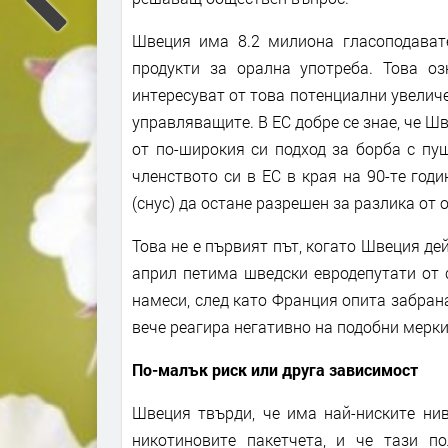
Швеция има 8.2 милиона гласоподавате
продукти за орална употреба. Това оз
интересуват от това потенциални увеличе
управляващите. В ЕС добре се знае, че Ш
от по-широкия си подход за борба с пу
членството си в ЕС в края на 90-те го
(снус) да остане разрешен за разлика от 
Това не е първият път, когато Швеция де
април петима шведски евродепутати от 
намеси, след като Франция опита забран
вече реагира негативно на подобни мерки
По-малък риск или друга зависимост
Швеция твърди, че има най-ниските нив
никотиновите пакетчета, и че тази п