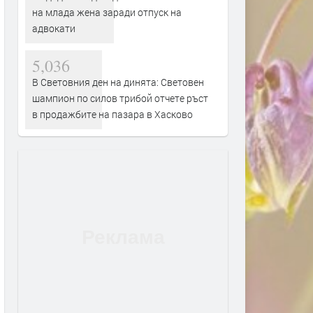
на млада жена заради отпуск на
адвокати
5,036
В Световния ден на динята: Световен
шампион по силов трибой отчете ръст
в продажбите на пазара в Хасково