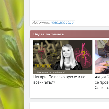
Източник:
mediapool.bg
Видеа по темата
ко време и на
Акция "Замени цигара за плод"
Разбих
се проведе в центъра на
нелегал
Хасково
Хасков