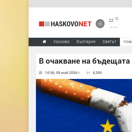
°C
22
Хасково
България
Светът
Нов
В очакване на бъдещата 
14:06, 08 май 2026 г.
4,200