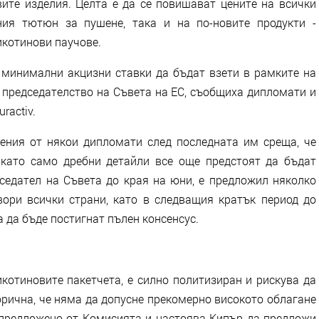
ите изделия. Целта е да се повишават цените на всички
ния тютюн за пушене, така и на по-новите продукти -
икотинови паучове.
минимални акцизни ставки да бъдат взети в рамките на
 председателство на Съвета на ЕС, съобщиха дипломати и
ractiv.
ения от някои дипломати след последната им среща, че
 като само дребни детайли все още предстоят да бъдат
дседател на Съвета до края на юни, е предложил няколко
ори всички страни, като в следващия кратък период до
 да бъде постигнат пълен консенсус.
икотиновите пакетчета, е силно политизиран и рискува да
орична, че няма да допусне прекомерно високото облагане
е предложено от Комисията и настоява Кипър да предложи