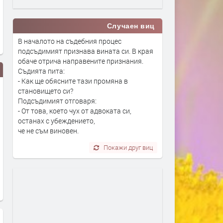
Случаен виц
В началото на съдебния процес
подсъдимият признава вината си. В края
обаче отрича направените признания.
Съдията пита:
- Как ще обясните тази промяна в
становището си?
Подсъдимият отговаря:
- От това, което чух от адвоката си,
останах с убеждението,
че не съм виновен.
Покажи друг виц
Димитровградчани могат да
Вдигат данъка на старите
заплатят данъците си с
в Хасково
отстъпка до края на април