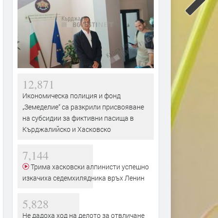
12,871
Икономическа полиция и фонд
„Земеделие“ са разкрили присвояване
на субсидии за фиктивни пасища в
Кърджалийско и Хасковско
7,144
Трима хасковски алпинисти успешно
изкачиха седемхилядника връх Ленин
5,828
Не дадоха ход на делото за отвличане