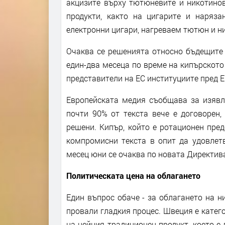
акцизите върху тютюневите и никотинов
продукти, както на цигарите и наряза
електронни цигари, нагреваем тютюн и н
Очаква се решенията относно бъдещите 
един-два месеца по време на кипърското
представители на ЕС институциите пред Eu
Европейската медия съобщава за изявл
почти 90% от текста вече е договорен,
решени. Кипър, който е ротационен пре
компромисни текста в опит да удовлетв
месец юни се очаква по новата Директива
Политическата цена на облагането
Един въпрос обаче - за облагането на н
провали гладкия процес. Швеция е катег
на нейния традиционен продукт, което 