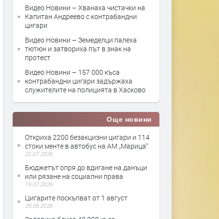
Видео Новини – Хванаха чистачки на
Капитан Андреево с контрабандни
цигари
Видео Новини – Земеделци палеха
тютюн и затвориха път в знак на
протест
Видео Новини – 157 000 къса
контрабандни цигари задържаха
служителите на полицията в Хасково
Още новини
Откриха 2200 безакцизни цигари и 114
стоки менте в автобус на АМ „Марица“
22.07.2026
Бюджетът опря до вдигане на данъци
или рязане на социални права
15.07.2026
Цигарите поскъпват от 1 август
29.06.2026