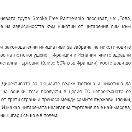
вата група Smoke Free Partnership посочват, че: „Това,
е на зависимостта към никотин от цигарения дим към
м законодателни инициативи за забрана на никотиновите
ниво на тютюнопушене – Франция и Испания, чиито здравни
легална търговия (близо 50% във Франция), което води до
 Директивата за акцизите върху тютюна и никотина да
 на всички тези продукти в целия ЕС непрекъснато се
 от трети страни и преноса между самите държави членки,
. И макар цигарената нелегална търговия да е най-масова,
ни цигари също е в подем.