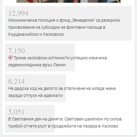
12,994
Икономическа полиция и фонд „Земеделие“ са разкрили
присвояване на субсидии за фиктивни пасища в
Кърджалийско и Хасковско
7,150
Трима хасковски алпинисти успешно изкачиха
седемхилядника връх Ленин
6,214
Не дадоха ход на делото за отвличане на млада жена
заради отпуск на адвокати
5,051
В Световния ден на динята: Световен шампион по силов
трибой отчете ръст в продажбите на пазара в Хасково