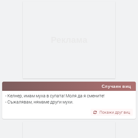
Случаен виц
- Келнер, имам муха в супата! Моля да я смените!
- Съжалявам, нямаме други мухи.
Покажи друг виц