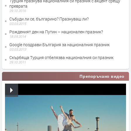
Турция празнува националния си празник с акцент срещу
преврата
29.10.2016
Събуди ли се, българино? Празнуваш ли?
03.03.2015
Рожденият ден на Путин – национален празник?
18.09.2014
Google поздрави България за националния празник
03.03.2013
Скърбяща Турция отбелязва националния си празник
29.10.2011
Препоръчано видео