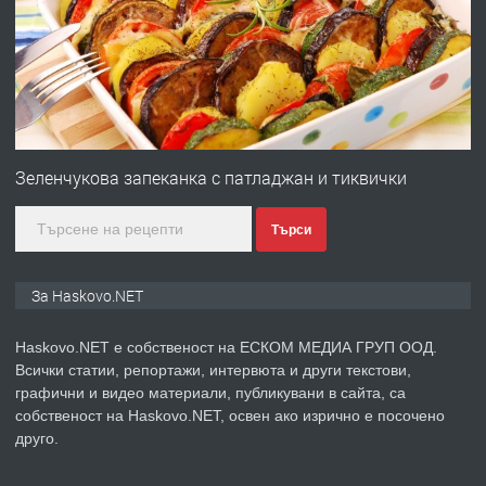
преди 2 дни
ПРЕДЛАГА
№4120 Магазин/Офис под наем в кв.
Любен Каравелов, Хасково-близо до
Зеленчукова запеканка с патладжан и тиквички
градската градина!
Търси
преди 2 дни
ПРЕДЛАГА
ПРОСТОРЕН ТРИСТАЕН
За Haskovo.NET
АПАРТАМЕНТ В НОВА СГРАДА КВ.
КУБА
Haskovo.NET е собственост на ЕСКОМ МЕДИА ГРУП ООД.
Всички статии, репортажи, интервюта и други текстови,
преди 3 дни
графични и видео материали, публикувани в сайта, са
собственост на Haskovo.NET, освен ако изрично е посочено
ПРЕДЛАГА
Продавам парцел в гр. Хасково кв.
друго.
Хисаря до ток, вода,канализация,
асфалт 0889 537 426