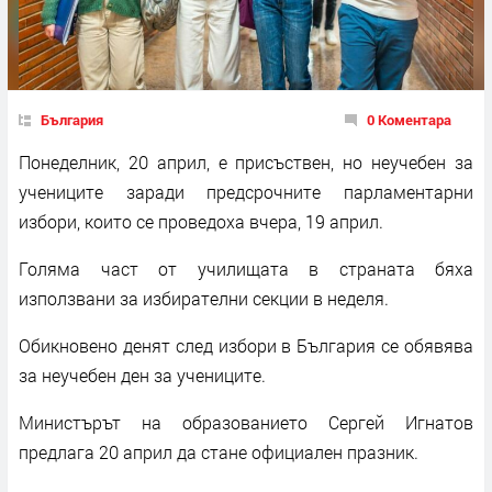
България
0 Коментара
Понеделник, 20 април, е присъствен, но неучебен за
учениците заради предсрочните парламентарни
избори, които се проведоха вчера, 19 април.
Голяма част от училищата в страната бяха
използвани за избирателни секции в неделя.
Обикновено денят след избори в България се обявява
за неучебен ден за учениците.
Министърът на образованието Сергей Игнатов
предлага 20 април да стане официален празник.