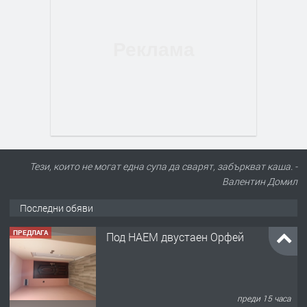
Тези, които не могат една супа да сварят, забъркват каша. -
Валентин Домил
Последни обяви
ПРЕДЛАГА
Под НАЕМ двустаен Орфей
преди 15 часа