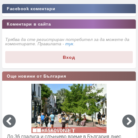
Facebook коментари
Коментари в сайта
Трябва да сте регистриран потребител за да можете да
коментирате. Правилата -
тук
.
Вход
Още новини от България
До 36 градуса и слънчево време в България днес
О