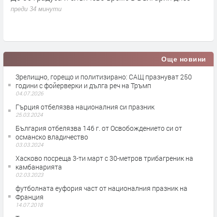
с
преди 34 минути
п
Още новини
Зрелищно, горещо и политизирано: САЩ празнуват 250
години с фойерверки и дълга реч на Тръмп
04.07.2026
Гърция отбелязва националния си празник
25.03.2024
България отбелязва 146 г. от Освобождението си от
османско владичество
03.03.2024
Хасково посреща 3-ти март с 30-метров трибагреник на
камбанарията
02.03.2023
футболната еуфория част от националния празник на
Франция
14.07.2018