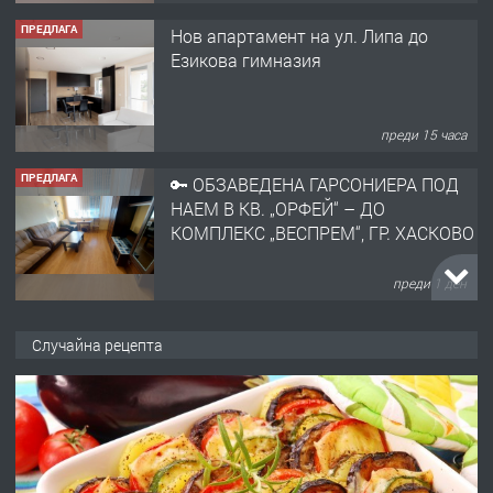
ПРЕДЛАГА
Нов апартамент на ул. Липа до
Езикова гимназия
преди 15 часа
ПРЕДЛАГА
🔑 ОБЗАВЕДЕНА ГАРСОНИЕРА ПОД
НАЕМ В КВ. „ОРФЕЙ“ – ДО
КОМПЛЕКС „ВЕСПРЕМ“, ГР. ХАСКОВО
преди 1 ден
ПРЕДЛАГА
НАПЪЛНО ОБЗАВЕДЕН И
Случайна рецепта
ОБОРУДВАН ТРИСТАЕН
АПАРТАМЕНТ В ЦЕНТЪРА НА ГР.
ХАСКОВО
преди 2 дни
ПРЕДЛАГА
Давам гараж под наем