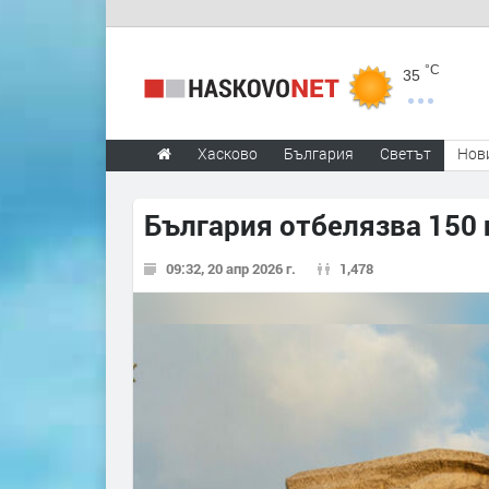
°C
35
Хасково
България
Светът
Нов
България отбелязва 150 
09:32, 20 апр 2026 г.
1,478