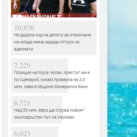
10,876
Не дадоха ход на делото за отвличане
на млада жена заради отпуск на
адвокати
7,229
Позиция на Муса Чолак: Арестът ми е
по сценарий, искам проверка за 3,3
млн. лева в община Минерални бани
6,521
Над 33 млн. евро ще струва новият
околовръстен път на Хасково
6,023