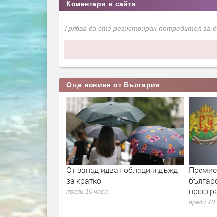
Коментари в сайта
Трябва да сте регистриран потребител за 
Още новини от България
в код за жеги в
От запад идват облаци и дъжд
Премиер
трана
за кратко
българ
простра
преди 10 часа
преди 20