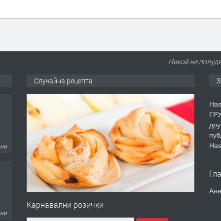
Никой не полудя
Случайна рецепта
З
Has
ГРУ
дру
пуб
Has
дни
Гл
Ане
Карнавални розички
дни