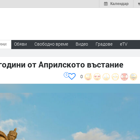
Календар
ини
Обяви
Свободно време
Видео
Градове
eTV
години от Априлското въстание
0
0