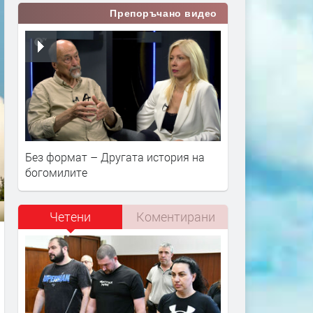
Препоръчано видео
Без формат – Другата история на
богомилите
Четени
Коментирани