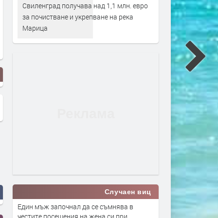
Свиленград получава над 1,1 млн. евро
за почистване и укрепване на река
Марица
Случаен виц
Един мъж започнал да се съмнява в
честите посещения на жена си при