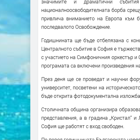
значимите и драматични събити
националноосвободителната борба срещу
привлича вниманието на Европа към б
последвалото Освобождение.
Годишнината ще бъде отбелязана с конц
Централното събитие в София е тържестве
с участието на Симфоничния оркестър и С
програмата са включени произведения на
През деня ще се проведат и научни фор
университет, посветени на историческот
бъде открита фотодокументална изложба
Столичната община организира образова
представления, а в градина „Кристал“ и
София ще работят с вход свободен.
По повод годишнината Българската народ