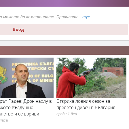
да можете да коментирате. Правилата -
тук
.
Вход
ът Радев: Дрон нахлу в
Откриха ловния сезон за
ското въздушно
прелетен дивеч в България
нство и се взриви
преди 1 ден
 часа