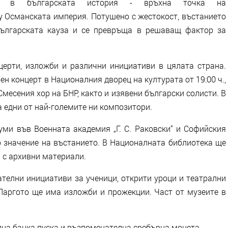
я в българската история - връхна точка на
 Османската империя. Потушено с жестокост, въстанието
ългарската кауза и се превръща в решаващ фактор за
ерти, изложби и различни инициативи в цялата страна.
н концерт в Националния дворец на културата от 19:00 ч.,
месения хор на БНР, както и изявени български солисти. В
 едни от най-големите ни композитори.
уми във Военната академия „Г. С. Раковски“ и Софийския
о значение на въстанието. В Националната библиотека ще
 с архивни материали.
телни инициативи за ученици, открити уроци и театрални
 Ларгото ще има изложби и прожекции. Част от музеите в
на банка пуска и възпоменателна сребърна монета.