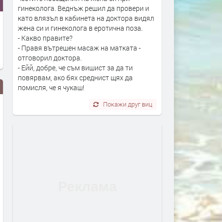
гинеколога. Веднъж решил да провери и
като влязъл в кабинета на доктора видял
жена си и гинеколога в еротична поза.
- Какво правите?
- Правя вътрешен масаж на матката -
отговорил доктора.
- Ейй, добре, че съм вишист за да ти
повярвам, ако бях среднист щях да
помисля, че я чукаш!
Покажи друг виц
Най-застрашени от
Адвокат Марковски за
западнонилска треска са
убийството в Пловдив: Н
хората над 60 години и тези с
виждал подобна жестокос
имунен дефицит
садизъм от непълнолетни
случаят е безпрецеденте
преди 1 ден