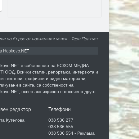
преди 1 ден
ва по-бързо от нормалния човек. - Тери Пратчет
а Haskovo.NET
kovo.NET е собственост на ЕСКОМ МЕДИА
П ООД. Всички статии, репортажи, интервюта и
ги текстови, графични и видео материали,
ликувани в сайта, са собственост на
kovo.NET, освен ако изрично е посочено друго.
авен редактор
Телефони
та Кутелова
038 536 277
038 536 555
038 536 554 - Реклама