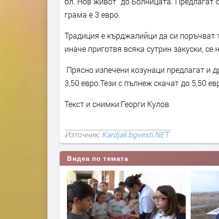
бл.“Нов живот“ до Болницата. Предлагат с
грама е 3 евро.
Традиция е кърджалийци да си поръчват т
иначе приготвя всяка сутрин закуски, се 
Прясно изпечени козунаци предлагат и др
3,50 евро.Тези с пълнеж скачат до 5,50 ев
Текст и снимки:Георги Кулов
Източник:
Kardjali.bgvesti.NET
Видеа по темата