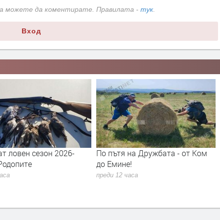
да можете да коментирате. Правилата -
тук
.
Вход
ен сезон 2026-
По пътя на Дружбата - от Ком
Почис
ите
до Емине!
прост
памет
преди 12 часа
сигна
преди 