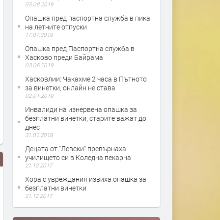
05.08.2019
Опашка пред паспортна служба в пика
на летните отпуски
17.07.2019
Опашка пред Паспортна служба в
Хасково преди Байрама
03.06.2019
Хасковлии: Чакахме 2 часа в Пътното
за винетки, онлайн не става
02.01.2019
Инвалиди на изнервена опашка за
безплатни винетки, старите важат до
днес
31.01.2018
Децата от "Левски" превърнаха
училището си в Коледна пекарна
21.12.2017
Хора с увреждания извиха опашка за
безплатни винетки
21.12.2017