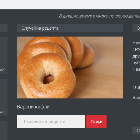
В днешно време е много по-скъпо да и
Случайна рецепта
З
Has
ГРУ
дру
дни
пуб
Has
Гл
Ане
дни
Варени кифли
Търси
П