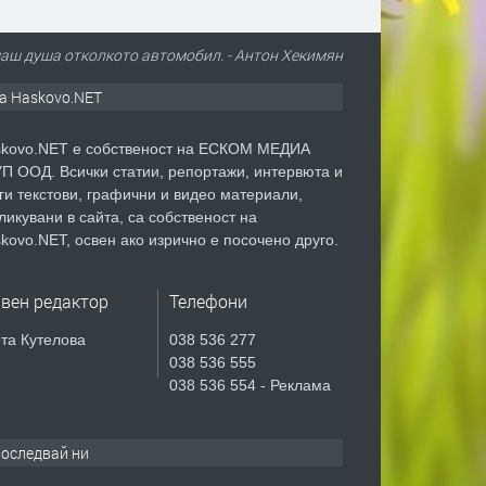
маш душа отколкото автомобил. - Антон Хекимян
а Haskovo.NET
kovo.NET е собственост на ЕСКОМ МЕДИА
П ООД. Всички статии, репортажи, интервюта и
ги текстови, графични и видео материали,
ликувани в сайта, са собственост на
kovo.NET, освен ако изрично е посочено друго.
авен редактор
Телефони
та Кутелова
038 536 277
038 536 555
038 536 554 - Реклама
оследвай ни