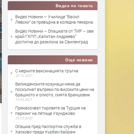
Видеа по темата
Видео Новини – Училище "Васил
Левски" се превърна в коледна пекарна
Видео Новини – Опашката от ТИР – ове
край ГКПП „Капитан Андреево“
достигна до разклона за Свиленград
Още новини
С мерките ваксинацията тръгна
20.10.2021
Великденските козунаци няма да
поскъпнат въпреки по-високите цени на
брашното и олиото, смята браншовик
15.04.2021
Пренасочват тировете за Турция на
паркинг на летище Узунджово
25.03.2020
Опашка пред паспортна служба в
Хасково преди Курбан байрам