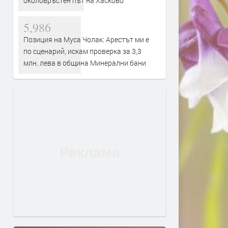
околовръстен път на Хасково
5,986
Позиция на Муса Чолак: Арестът ми е
по сценарий, искам проверка за 3,3
млн. лева в община Минерални бани