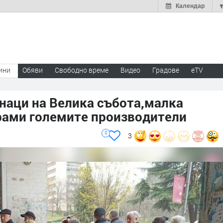
Календар
ини
Обяви
Свободно време
Видео
Градове
eTV
наци на Велика събота,малка
рами големите производители
0
3