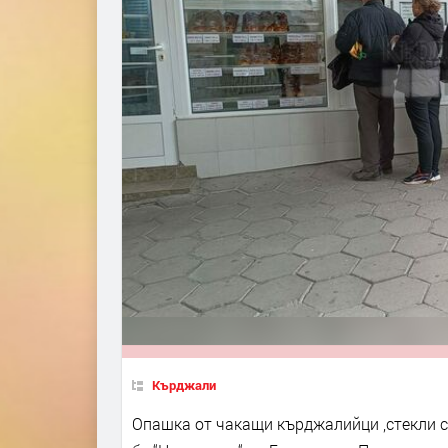
Кърджали
Опашка от чакащи кърджалийци ,стекли се