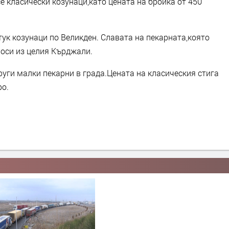
е класически козунаци,като цената на бройка от 450
ук козунаци по Великден. Славата на пекарната,която
носи из целия Кърджали.
уги малки пекарни в града.Цената на класическия стига
ро.