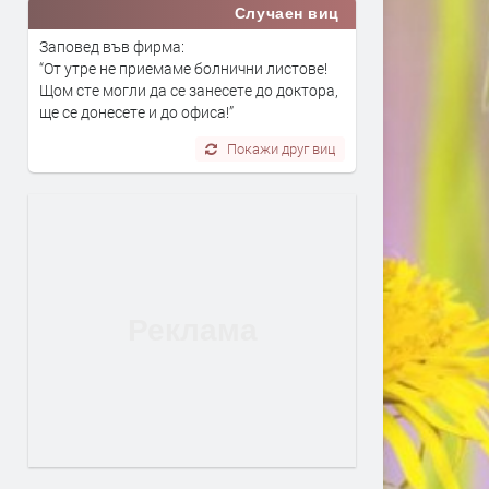
Случаен виц
Заповед във фирма:
“От утре не приемаме болнични листове!
Щом сте могли да се занесете до доктора,
ще се донесете и до офиса!”
Покажи друг виц