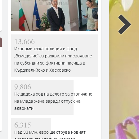
13,666
Икономическа полиция и фонд
„Земеделие“ са разкрили присвояване
на субсидии за фиктивни пасища в
Кърджалийско и Хасковско
9,806
Не дадоха ход на делото за отвличане
тиха от избуели треви
Входът в басейните в
на млада жена заради отпуск на
ранството около
Кърджалийско скочи двойно с
адвокати
ника на Апостола след
въвеждане на еврото,на места
л на Кърджали бг вести
достигна 15 евро
6,315
12 часа
преди 13 часа
Над 33 млн. евро ще струва новият