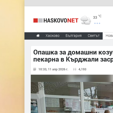
°C
33
Хасково
България
Светът
Нов
Опашка за домашни козу
пекарна в Кърджали зас
10:33, 11 апр 2026 г.
4,193