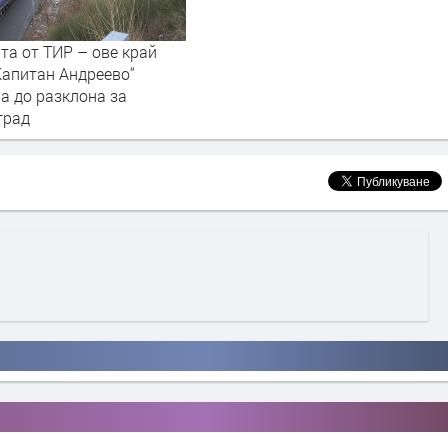
та от ТИР – ове край
Капитан Андреево“
а до разклона за
град