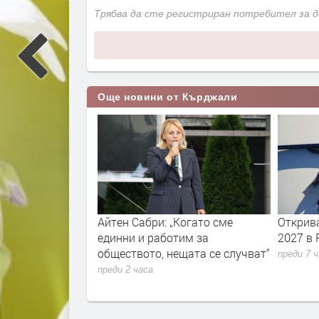
Трябва да сте регистриран потребител за 
Още новини от Кърджали
воляне в
Айтен Сабри: „Когато сме
Откриват лов
ба
единни и работим за
2027 в Родоп
обществото, нещата се случват“
преди 7 часа
преди 2 часа