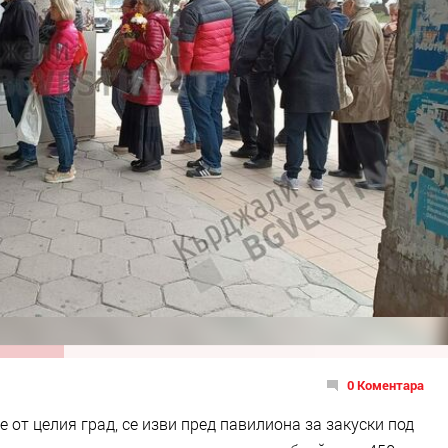
0 Коментара
 от целия град, се изви пред павилиона за закуски под