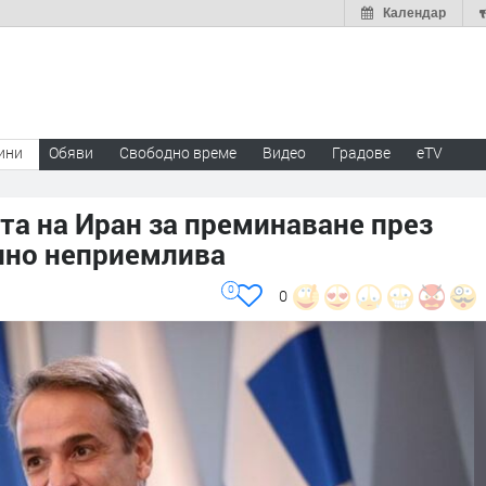
Календар
ини
Обяви
Свободно време
Видео
Градове
eTV
та на Иран за преминаване през
лно неприемлива
0
0