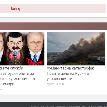
Вход
ските служби
Хуманитарна катастрофа:
ват руски опити за
Новите цели на Русия в
е върху местния вот
украинския тил
ептември
преди 3 дни
дни
Ако вие съдите когото и да било, то на вас няма 