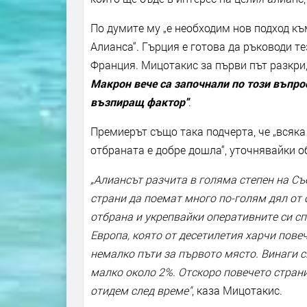
По думите му „е необходим нов подход къ
Алианса“. Гърция е готова да ръководи т
Франция. Мицотакис за първи път разкри
Макрон вече са започнали по този въпрос
възпиращ фактор"
.
Премиерът също така подчерта, че „всяка
отбраната е добре дошла“, уточнявайки об
„Алиансът разчита в голяма степен на Съ
страни да поемат много по-голям дял от 
отбрана и укрепвайки оперативните си сп
Европа, която от десетилетия харчи пове
немалко пъти за първото място. Винаги с
малко около 2%. Отскоро повечето страни
отидем след време"
, каза Мицотакис.