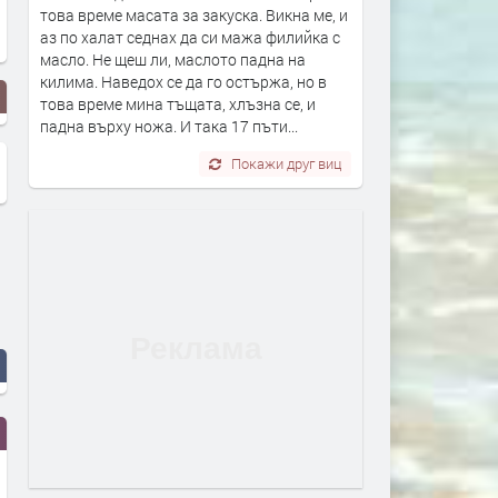
това време масата за закуска. Викна ме, и
аз по халат седнах да си мажа филийка с
масло. Не щеш ли, маслото падна на
килима. Наведох се да го остържа, но в
това време мина тъщата, хлъзна се, и
падна върху ножа. И така 17 пъти...
Покажи друг виц