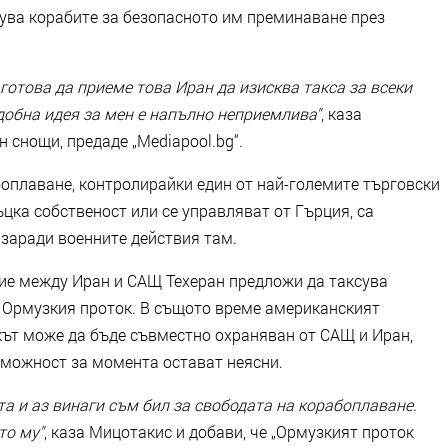
сува корабите за безопасното им преминаване през
готова да приеме това Иран да изисква такса за всеки
добна идея за мен е напълно неприемлива"
, каза
 снощи, предаде „Mediapool.bg“.
боплаване, контролирайки един от най-големите търговски
ъцка собственост или се управляват от Гърция, са
 заради военните действия там.
ие между Иран и САЩ Техеран предложи да таксува
 Ормузкия проток. В същото време американският
кът може да бъде съвместно охраняван от САЩ и Иран,
зможност за момента остават неясни.
та и аз винаги съм бил за свободата на корабоплаване.
то му"
, каза Мицотакис и добави, че „Ормузкият проток