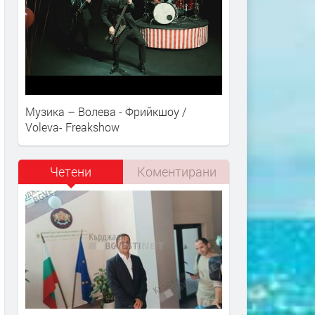
Музика – Волева - Фрийкшоу /
Voleva- Freakshow
Четени
Коментирани