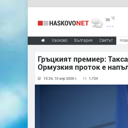
°C
36
Хасково
България
Светът
Нов
Гръцкият премиер: Такса
Ормузкия проток е напъ
15:24, 10 апр 2026 г.
1,734