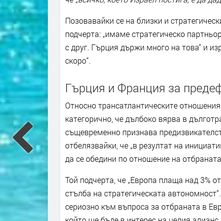
Позовавайки се на близки и стратегическ
подчерта: „имаме стратегическо партньор
с друг. Гърция държи много на това“ и и
скоро“.
Гърция и Франция за преде
Относно трансатлантическите отношения
категорично, че дълбоко вярва в дълготр
същевременно признава предизвикателст
отбелязвайки, че „в резултат на инициат
да се обедини по отношение на отбраната,
Той подчерта, че „Европа плаща над 3% от
стълба на стратегическата автономност“.
сериозно към въпроса за отбраната в Евро
който ще бъде в интерес на целия алианс, 