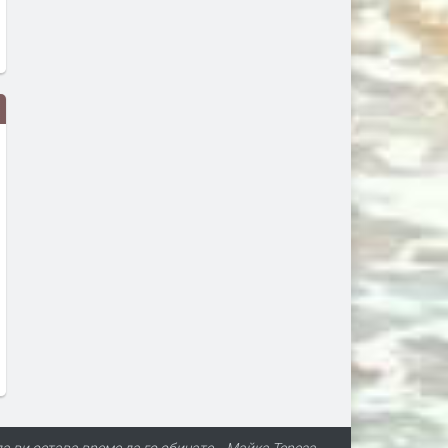
Дрон с експлозив е открит на
Сеута след трагедията: К
летището в Лайпциг
виновен – Испания, Маро
трафикантите?
преди 3 дни
преди 3 дни
да ви остава време да го обичате. - Майка Тереза