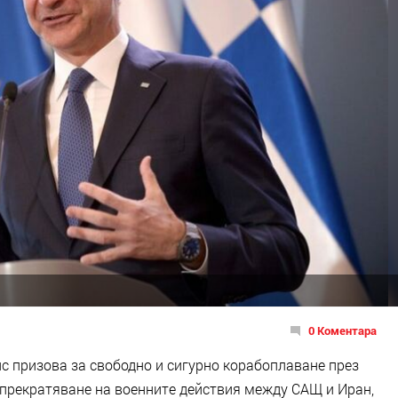
0 Коментара
 призова за свободно и сигурно корабоплаване през
прекратяване на военните действия между САЩ и Иран,