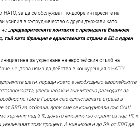
м НАТО, за да се обслужват по-добре интересите на
ези усилия в сътрудничество с други държави като
, че
„предварителните контакти с президента Еманюел
, тъй като Франция е единствената страна в ЕС с ядрен
 инициатива за укрепване на европейския стълб на
аче, че „това няма да действа в конкуренция с НАТО“.
единените щати, поради което е необходимо европейските
отговорността, увеличавайки значително разходите за
особности. Ние в Гърция сме единствената страна в
че от БВП за отбрана, дори сме се конкурирали със САЩ
ме харчили над 3 %, докато мнозинство страни са под 1% и
 увеличават този процент. А ние може и до 5% от БВП да