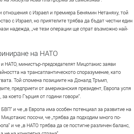
и отношения с Израел и премиера Бенямин Нетаняху, той
ство с Израел, но приятелите трябва да бъдат честни един
зрази надежда, „че тези операции ще спрат възможно най-
финиране на НАТО
 и НАТО, министър-председателят Мицотакис заяви
айността на трансатлантическото споразумение, като
вата. Той спомена позициите на Доналд Тръмп,
ивите, предприети от американския президент, Европа успя
 за което Гърция от години говори“.
 БВП“ и че „в Европа има особен потенциал за развитие на
 Мицотакис посочи, че „трябва да подходим много по-
па“ и че „в НАТО трябва да се постигне различен баланс,
а не на конкретна страна“.