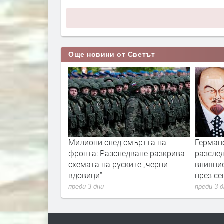
Още новини от Светът
ори с пожарите
Милиони след смъртта на
Герман
нологиите vs.
фронта: Разследване разкрива
разслед
и
схемата на руските „черни
влияни
вдовици“
през с
преди 3 дни
преди 3 