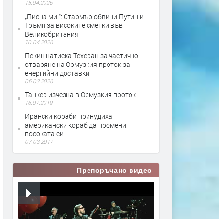
15.04.2026
„Писна ми!“: Стармър обвини Путин и
Тръмп за високите сметки във
Великобритания
10.04.2026
Пекин натиска Техеран за частично
отваряне на Ормузкия проток за
енергийни доставки
06.03.2026
Танкер изчезна в Ормузкия проток
16.07.2019
Ирански кораби принудиха
американски кораб да промени
посоката си
07.03.2017
Препоръчано видео