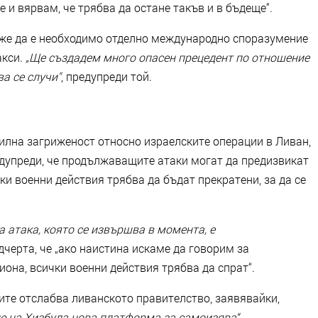
 и вярвам, че трябва да остане такъв и в бъдеще“.
оже да е необходимо отделно международно споразумение
акси.
„Ще създадем много опасен прецедент по отношение
а се случи"
, предупреди той.
илна загриженост относно израелските операции в Ливан,
едупреди, че продължаващите атаки могат да предизвикат
ки военни действия трябва да бъдат прекратени, за да се
та атака, която се извършва в момента, е
черта, че „ако наистина искаме да говорим за
иона, всички военни действия трябва да спрат“.
ите отслабва ливанското правителство, заявявайки,
аде на Хизбула нова платформа за самоизява“.