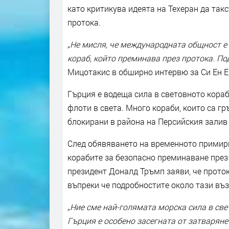
като критикува идеята на Техеран да так
протока.
„Не мисля, че международната общност е 
кораб, който преминава през протока. По
Мицотакис в обширно интервю за Си Ен Ен
Гърция е водеща сила в световното кора
флоти в света. Много кораби, които са гр
блокирани в района на Персийския залив
След обявяването на временното примир
корабите за безопасно преминаване през
президент Доналд Тръмп заяви, че прото
въпреки че подробностите около тази въ
„Ние сме най-голямата морска сила в све
Гърция е особено засегната от затваряне