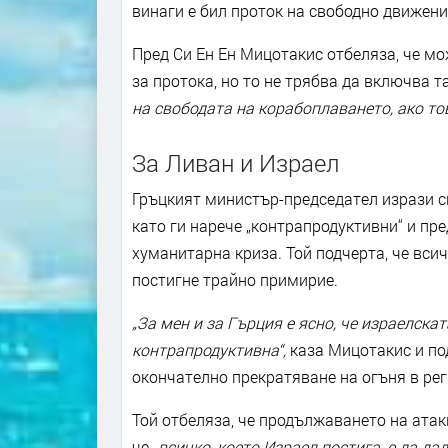
винаги е бил проток на свободно движение
Пред Си Ен Ен Мицотакис отбеляза, че м
за протока, но то не трябва да включва т
на свободата на корабоплаването, ако тов
За Ливан и Израел
Гръцкият министър-председател изрази с
като ги нарече „контрапродуктивни“ и пр
хуманитарна криза. Той подчерта, че всич
постигне трайно примирие.
„За мен и за Гърция е ясно, че израелска
контрапродуктивна“,
каза Мицотакис и под
окончателно прекратяване на огъня в рег
Той отбеляза, че продължаването на атак
че
„всичко, което Израел постига, е да д