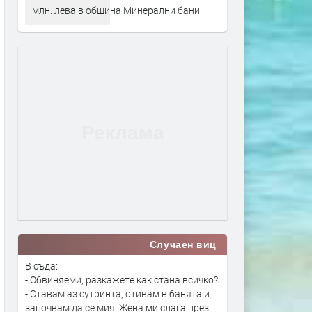
млн. лева в община Минерални бани
Случаен виц
В съда:
- Обвиняеми, разкажете как стана всичко?
- Ставам аз сутринта, отивам в банята и
започвам да се мия. Жена ми слага през