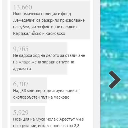
13,660
Икономическа полиция и фонд
„Земеделие“ са разкрили присвояване
на субсидии за фиктивни пасища в
Кърджалийско и Хасковско
9,765
Не дадоха ход на делото за отвличане
на млада жена заради отпуск на
адвокати
6,307
Над 33 млн. евро ще струва новият
околовръстен път на Хасково
5,929
Позиция на Муса Чолак: Арестът ми е
по сценарий, искам проверка за 3,3