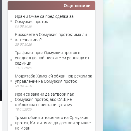
Още новини
Иран и Оман са пред сделка за
Ормузкия проток
05.08.2026
Рисковете в Ормузкия проток: има ли
алтернатива?
20.07.2026
Трафикът през Ормузкия проток е
спаднал до най-ниските си равнища от
седмици
13.07.2026
Моджтаба Хаменей обяви нов режим за
управление на Ормузкия проток
30.04.2026
Иран се закани да затвори пак
Ормузкия проток, ако САЩ не
отблокират пристанищата му
18.04.2026
Тръмп обяви отварянето на Ормузкия
проток, Китай няма да доставя оръжие
на Иран