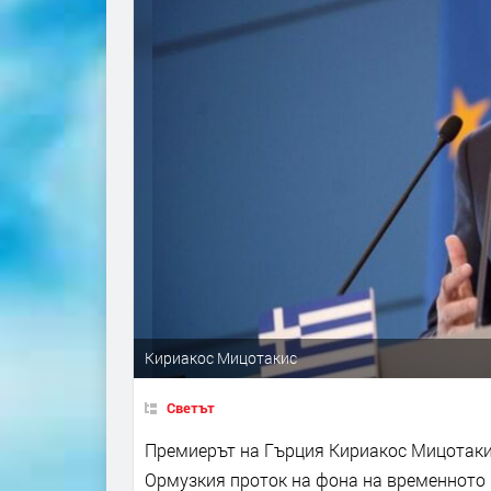
Кириакос Мицотакис
Светът
Премиерът на Гърция Кириакос Мицотакис
Ормузкия проток на фона на временното 