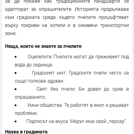
за да покаже как традиционните ландшафти се
адаптират за опрашителите. Историята продължава
към градската среда, където пчелите процъфтяват
върху покриви на хотели и в оживени транспортни
зони.
Неща, които не знаете за пчелите
Оцелелите: Пчелите могат да преживеят под
вода до седмица.
Градският мит: Градските пчели често са
също толкова здрави.
Свят без пчели: Би довел до срив в
опрашването.
Умни общества: Те работят в екип и решават
проблеми.
Подписът на вкуса: Медът има свой „тероар“.
Наука в градината