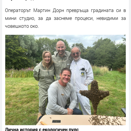
Операторът Мартин Дорн превръща градината си в
мини студио, за да заснеме процеси, невидими за
човешкото око.
Лична история с екологичен пулс