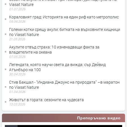
Viasat Nature
01.07.2026
Кораловият град: Историята на един риф като метрополис
05.06.2026
Големи котки срещу акули: битката на върховните хищници
по Viasat Nature
21.05.2026
Акулите отвъд страха: 10 изненадващи факта за
владетелите на океана
07.05.2026
Легендата, която научи света да вижда: сър Дейвид
Атънбъро на 100
30.04.2026
Стив Бакшал - "Индиана Джоунс на природата" –в маратон
по Viasat Nature
01.04.2026
Животът в гората: сезоните на чудесата
13.03.2026
Препоръчано видео