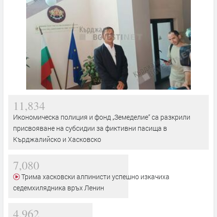
11,834
Икономическа полиция и фонд „Земеделие“ са разкрили
присвояване на субсидии за фиктивни пасища в
Кърджалийско и Хасковско
7,080
Трима хасковски алпинисти успешно изкачиха
седемхилядника връх Ленин
4,962