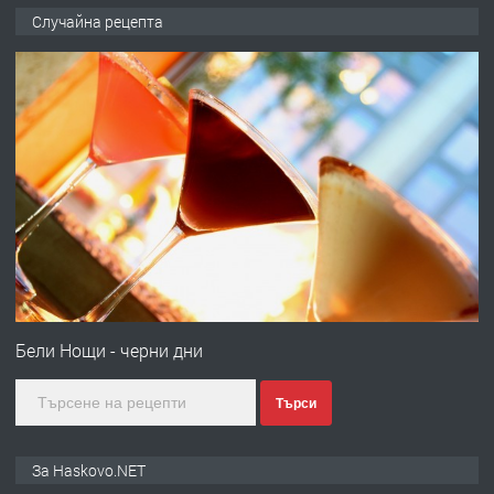
ПРЕДЛАГА
№4120 Магазин/Офис под наем в кв.
Случайна рецепта
Любен Каравелов, Хасково-близо до
градската градина!
преди 2 дни
ПРЕДЛАГА
ПРОСТОРЕН ТРИСТАЕН
АПАРТАМЕНТ В НОВА СГРАДА КВ.
КУБА
преди 2 дни
ПРЕДЛАГА
Продавам парцел в гр. Хасково кв.
Хисаря до ток, вода,канализация,
Бели Нощи - черни дни
асфалт 0889 537 426
Търси
преди 2 дни
ПРЕДЛАГА
СГЛОБЯВАНЕ НА МЕБЕЛИ.
За Haskovo.NET