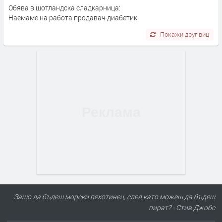
Обява в шотландска сладкарница:
Наемаме на работа продавач-диабетик
Покажи друг виц
Защо да бъдеш морски пехотинец, след като можеш да бъдеш
пират? - Стив Джобс