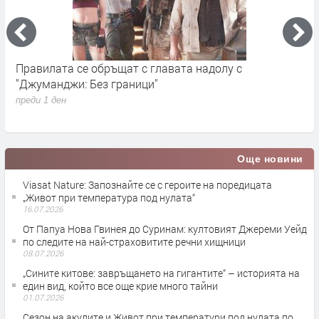
Правилата се обръщат с главата надолу с
„
"Джуманджи: Без граници"
D
преди 1 ден
п
Още новини
Viasat Nature: Запознайте се с героите на поредицата
„Живот при температура под нулата“
16.07.2026
От Папуа Нова Гвинея до Суринам: култовият Джереми Уейд
по следите на най-страховитите речни хищници
08.07.2026
„Сините китове: завръщането на гигантите“ – историята на
един вид, който все още крие много тайни
01.07.2026
Сезон на акулите и Живот при температури под нулата по