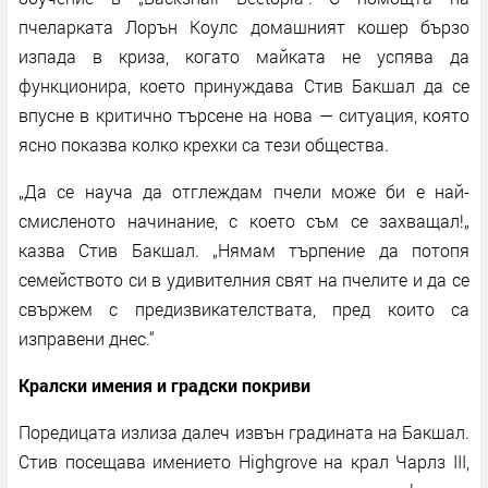
пчеларката Лорън Коулс домашният кошер бързо
изпада в криза, когато майката не успява да
функционира, което принуждава Стив Бакшал да се
впусне в критично търсене на нова — ситуация, която
ясно показва колко крехки са тези общества.
„Да се науча да отглеждам пчели може би е най-
смисленото начинание, с което съм се захващал!„
казва Стив Бакшал. „Нямам търпение да потопя
семейството си в удивителния свят на пчелите и да се
свържем с предизвикателствата, пред които са
изправени днес.“
Кралски имения и градски покриви
Поредицата излиза далеч извън градината на Бакшал.
Стив посещава имението Highgrove на крал Чарлз III,