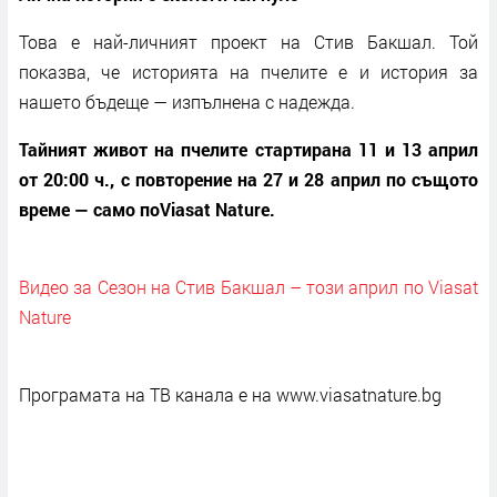
Това е най-личният проект на Стив Бакшал. Той
показва, че историята на пчелите е и история за
нашето бъдеще — изпълнена с надежда.
Тайният живот на пчелите стартирана 11 и 13 април
от 20:00 ч., с повторение на 27 и 28 април по същото
време — само поViasat Nature.
Видео за Сезон на Стив Бакшал – този април по Viasat
Nature
Програмата на ТВ канала е на www.viasatnature.bg