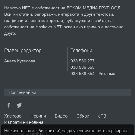
Haskovo.NET е собственост на ЕСКОМ МЕДИА ГРУП ООД.
Всички статии, репортажи, интервюта и други текстови,
преди 2 дни
графични и видео материали, публикувани в сайта, са
собственост на Haskovo.NET, освен ако изрично е посочено
ПРЕДЛАГА
№4119 Едностаен обзаведен
друго.
апартамент под наем в кв.
Училищни, гр. Хасково.
Главен редактор
Телефони
преди 3 дни
Анета Кутелова
038 536 277
038 536 555
ПРЕДЛАГА
Къртене на бетон! Събаряне на
038 536 554 - Реклама
сгради!
Последвай ни
преди 3 дни
ПРЕДЛАГА
Апартамент за продажба
Хасково
Новини
Видео
Обяви
еТВ
Изпрати ни новина
Ние използваме „бисквитки“, за да улесним вашето сърфиране.
© Copyright
Haskovo.NET