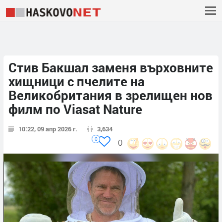
Стив Бакшал заменя върховните
хищници с пчелите на
Великобритания в зрелищен нов
филм по Viasat Nature
10:22, 09 апр 2026 г.
3,634
0
0