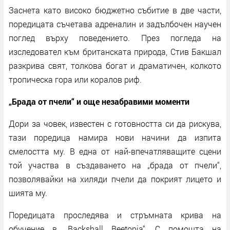
Заснета като високо бюджетно събитие в две части,
поредицата съчетава адреналин и задълбочен научен
поглед върху поведението. През погледа на
изследовател към британската природа, Стив Бакшал
разкрива свят, толкова богат и драматичен, колкото
тропическа гора или коралов риф.
„Брада от пчели“ и още незабравими моменти
Дори за човек, известен с готовността си да рискува,
тази поредица намира нови начини да изпита
смелостта му. В една от най-впечатляващите сцени
той участва в създаването на „брада от пчели“,
позволявайки на хиляди пчели да покрият лицето и
шията му.
Поредицата проследява и стръмната крива на
обучение в „Backshall Beetopia“. С помощта на