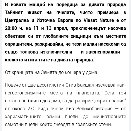
В новата мащаб на поредица за дивата природа
Тайният живот на пчелите, чиято премиера в
Централна и Източна Европа по Viasat Nature е от
20:00 ч. на 11 и 13 април, приключенецът насочва
обектива си от глобалните хищници към местните
опрашители, разкривайки, че тези малки насекоми са
също толкова изключителни — и жизненоважни —
колкото и гигантите на дивата природа.
От краищата на Земята до кошера у дома
Повече от две десетилетия Стив Бакшал изследва най-
негостоприемните места на планетата. Сега той
остава по-близо до дома, за да разкрие „скрита нация“
от около 270 вида пчели във Великобритания — от
харизматичните земни пчели до миниатюрните
самотни пчели, които гнездят в градските стени.