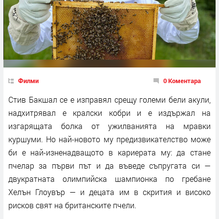
Филми
0 Коментара
Стив Бакшал се е изправял срещу големи бели акули,
надхитрявал е кралски кобри и е издържал на
изгарящата болка от ужилванията на мравки
куршуми. Но най-новото му предизвикателство може
би е най-изненадващото в кариерата му: да стане
пчелар за първи път и да въведе съпругата си —
двукратната олимпийска шампионка по гребане
Хелън Глоувър — и децата им в скрития и високо
рисков свят на британските пчели.