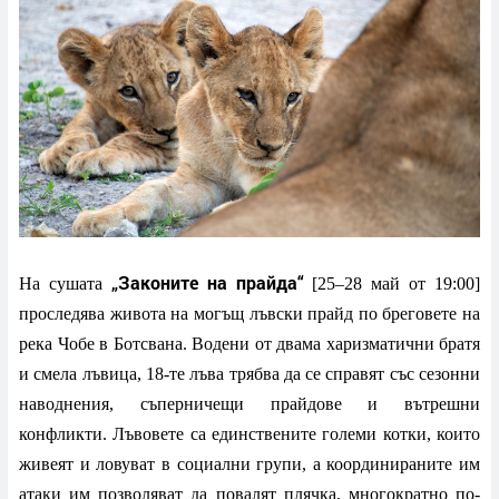
„Законите на прайда“
На сушата
[25–28 май от 19:00]
проследява живота на могъщ лъвски прайд по бреговете на
река Чобе в Ботсвана. Водени от двама харизматични братя
и смела лъвица, 18-те лъва трябва да се справят със сезонни
наводнения, съперничещи прайдове и вътрешни
конфликти. Лъвовете са единствените големи котки, които
живеят и ловуват в социални групи, а координираните им
атаки им позволяват да повалят плячка, многократно по-