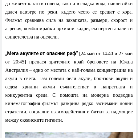
да живеят както в солена, така и в сладка вода, навлизайки
далеч навътре по реки, където често се срещат с хора.
Филмът сравнява сила на захапката, размери, скорост и
агресия, комбинирайки архивни кадри, експертен анализ и
свидетелства на оцелели.
„Мега акулите от опасния риф“
[24 май от 14:40 и 27 май
от 20:45] пренася зрителите край бреговете на Южна
Австралия – едно от местата с най-голяма концентрация на
акули в света. Там големи бели акули, бронзови акули и
седем хрилни акули съжителстват в напрегната и
конкурентна среда. С помощта на модерна подводна
кинематография филмът разкрива рядко заснемани ловни
стратегии, социални взаимодействия и битки за надмощие
между океанските гиганти.