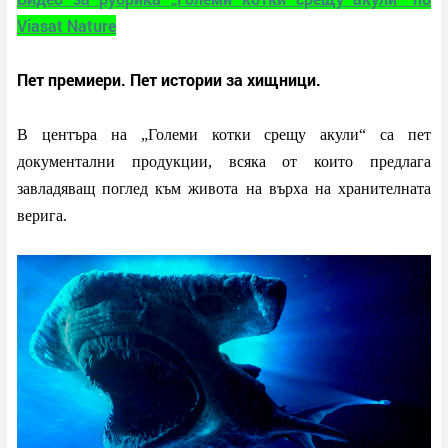
Viasat Nature
Пет премиери. Пет истории за хищници.
В центъра на „Големи котки срещу акули“ са пет
документални продукции, всяка от които предлага
завладяващ поглед към живота на върха на хранителната
верига.