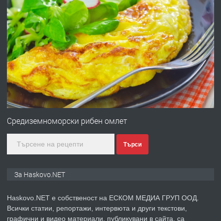
преди 2 дни
ПРЕДЛАГА
№4120 Магазин/Офис под наем в кв.
Любен Каравелов, Хасково-близо до
градската градина!
преди 2 дни
ПРЕДЛАГА
ПРОСТОРЕН ТРИСТАЕН
АПАРТАМЕНТ В НОВА СГРАДА КВ.
Средиземноморски рибен омлет
КУБА
Търси
преди 3 дни
ПРЕДЛАГА
Продавам парцел в гр. Хасково кв.
За Haskovo.NET
Хисаря до ток, вода,канализация,
асфалт 0889 537 426
Haskovo.NET е собственост на ЕСКОМ МЕДИА ГРУП ООД.
Всички статии, репортажи, интервюта и други текстови,
преди 3 дни
графични и видео материали, публикувани в сайта, са