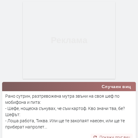
Случаен виц
Рано сутрин, разтревожена мутра звъни на своя шеф по
мобифона и пита:
- Шефе, нощеска сънувах, че съм картоф. Кво значи тва, бе?
Шефът:
- Лоша работа, Тиква. Или ще те закопаят наесен, или ще те
приберат напролет...
Покажи друг виц