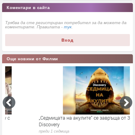
Коментари в сайта
Трябва да сте регистриран потребител за да можете да
коментирате. Правилата -
тук
.
Вход
Още новини от Филми
„Седмицата на акулите“ се завръща от 3 август по
И
Discovery
п
преди 1 седмица