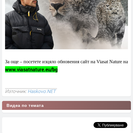
За още – посетете изцяло обновения сайт на
Viasat Nature
на
www.viasatnature.eu/bg
Източник:
Haskovo.NET
Видеа по темата