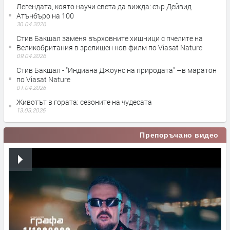
Легендата, която научи света да вижда: сър Дейвид
Атънбъро на 100
30.04.2026
Стив Бакшал заменя върховните хищници с пчелите на
Великобритания в зрелищен нов филм по Viasat Nature
09.04.2026
Стив Бакшал - "Индиана Джоунс на природата" –в маратон
по Viasat Nature
01.04.2026
Животът в гората: сезоните на чудесата
13.03.2026
Препоръчано видео