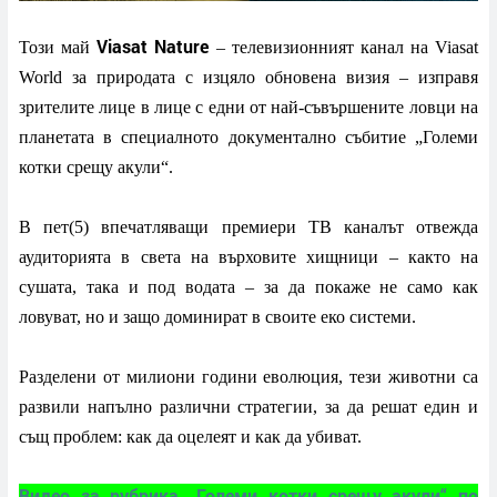
Viasat Nature
Този май
– телевизионният канал на Viasat
World за природата с изцяло
обновена
визия – изправя
зрителите лице в лице с едни от най-съвършените ловци на
планетата в специалното документално събитие „Големи
котки срещу акули“.
В пет(5) впечатляващи премиери
ТВ
каналът отвежда
аудиторията в света на върховите хищници – както на
сушата, така и под водата – за да покаже не само как
ловуват, но и защо доминират в своите еко системи.
Разделени от милиони години еволюция, тези животни са
развили напълно различни стратегии, за да решат един и
същ проблем: как да оцелеят и как да убиват.
Видео за рубрика „Големи котки срещу акули“ по