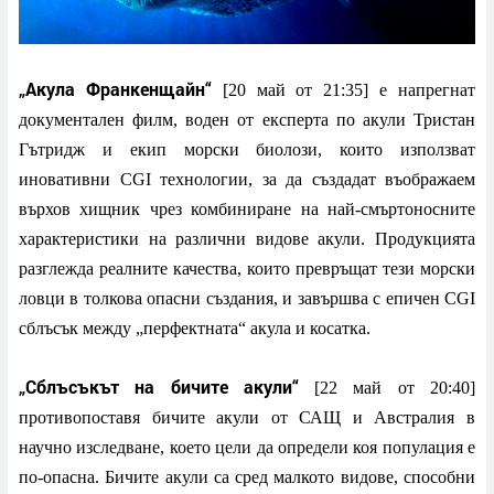
„Акула Франкенщайн“
[20 май от 21:35] е напрегнат
документален филм, воден от експерта по акули Тристан
Гътридж и екип морски биолози, които използват
иновативни CGI технологии, за да създадат въображаем
върхов хищник чрез комбиниране на най-смъртоносните
характеристики на различни видове акули. Продукцията
разглежда реалните качества, които превръщат тези морски
ловци в толкова опасни създания, и завършва с епичен CGI
сблъсък между „перфектната“ акула и косатка.
„Сблъсъкът на бичите акули“
[22 май от 20:40]
противопоставя бичите акули от САЩ и Австралия в
научно изследване, което цели да определи коя популация е
по-опасна. Бичите акули са сред малкото видове, способни