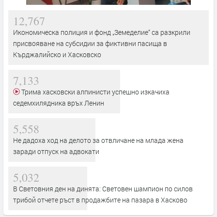
12,767
Икономическа полиция и фонд „Земеделие“ са разкрили
присвояване на субсидии за фиктивни пасища в
Кърджалийско и Хасковско
7,133
Трима хасковски алпинисти успешно изкачиха
седемхилядника връх Ленин
5,558
Не дадоха ход на делото за отвличане на млада жена
заради отпуск на адвокати
5,032
В Световния ден на динята: Световен шампион по силов
трибой отчете ръст в продажбите на пазара в Хасково