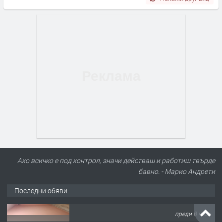
Ако всичко е под контрол, значи действаш и работиш твърде
бавно. - Марио Андрети
Последни обяви
ПРЕДЛАГА
Нов апартамент на ул. Липа до