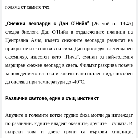
голяма от самите тях.
„Снежни леопарди с Дан О'Нийл“
[26 май от 19:45]
следва биолога Дан О'Нийл в отдалечените планини на
Централна Азия, където снежните леопарди разчитат на
прикритие и експлозив на сила. Дан проследява легендарен
екземпляр, известен като „Пича“, смятан за най-големия
маркиран снежен леопард в света. Филмът разкрива повече
за поведението на този изключително потаен вид, способен
да оцелява при температури до -40°C.
Различни светове, един и същ инстинкт
Акулите и големите котки трудно биха могли да изглеждат
по-различни. Едните владеят океаните, другите – сушата. И
въпреки това и двете групи са върхови хищници,