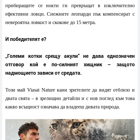
прибиращите се нокти ги превръщат в изключително
ефективни ловци. Снежните леопарди пък компенсират с
невероятна ловкост и скокове до 15 метра.
И победителят е?
„Големи котки срещу акули“ не дава еднозначен
отговор кой е по-силният хищник – защото
надмощието зависи от средата.
Този май Viasat Nature кани зрителите да видят отблизо и
двата свята – в зрелищни детайли и с нов поглед към това
какво всъщност означава да владееш дивата природа.