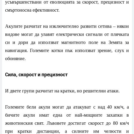
усъвършенствани от еволюцията за скорост, прецизност и
смъртоносна ефективност.
Акулите разчитат на изключително развити сетива – някои
видове могат да улавят електрически сигнали от плячката
си и дори да използват магнитното поле на Земята за
навигация. Големите котки пък използват зрение, слух и
обоняние.
Сила, скорост и прецизност
И двете групи разчитат на кратки, но решителни атаки.
Големите бели акули могат да атакуват с над 40 км/ч, а
бичите акули имат една от най-мощните захапки в
животинския свят. Лъвовете достигат скорост до 80 км/ч
при кратки дистанции, а силните им челюсти и