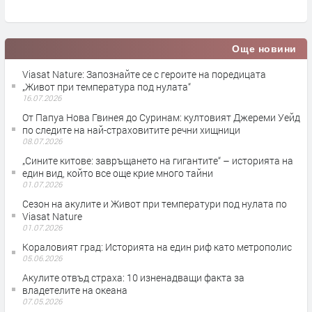
Още новини
Viasat Nature: Запознайте се с героите на поредицата
„Живот при температура под нулата“
16.07.2026
От Папуа Нова Гвинея до Суринам: култовият Джереми Уейд
по следите на най-страховитите речни хищници
08.07.2026
„Сините китове: завръщането на гигантите“ – историята на
един вид, който все още крие много тайни
01.07.2026
Сезон на акулите и Живот при температури под нулата по
Viasat Nature
01.07.2026
Кораловият град: Историята на един риф като метрополис
05.06.2026
Акулите отвъд страха: 10 изненадващи факта за
владетелите на океана
07.05.2026