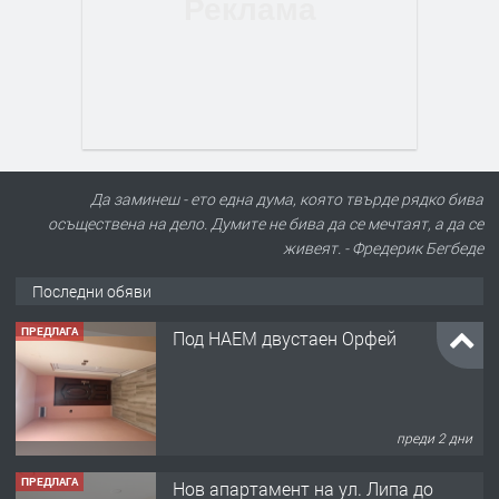
Да заминеш - ето една дума, която твърде рядко бива
осъществена на дело. Думите не бива да се мечтаят, а да се
живеят. - Фредерик Бегбеде
ПРЕДЛАГА
Под НАЕМ двустаен Орфей
Последни обяви
преди 2 дни
ПРЕДЛАГА
Нов апартамент на ул. Липа до
Езикова гимназия