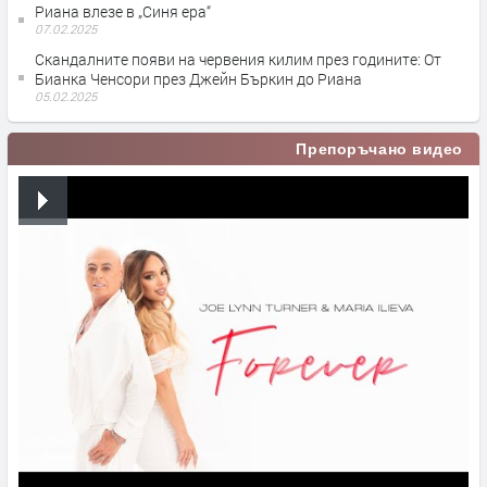
Риана влезе в „Синя ера“
07.02.2025
Скандалните появи на червения килим през годините: От
Бианка Ченсори през Джейн Бъркин до Риана
05.02.2025
Препоръчано видео