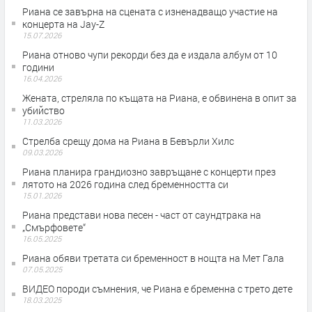
Риана се завърна на сцената с изненадващо участие на
концерта на Jay-Z
15.07.2026
Риана отново чупи рекорди без да е издала албум от 10
години
16.04.2026
Жената, стреляла по къщата на Риана, е обвинена в опит за
убийство
11.03.2026
Стрелба срещу дома на Риана в Бевърли Хилс
09.03.2026
Риана планира грандиозно завръщане с концерти през
лятото на 2026 година след бременността си
15.01.2026
Риана представи нова песен - част от саундтрака на
„Смърфовете“
16.05.2025
Риана обяви третата си бременност в нощта на Мет Гала
07.05.2025
ВИДЕО породи съмнения, че Риана е бременна с трето дете
18.03.2025