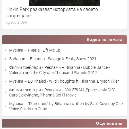
а на своето
Madonna и Kylie Minogue пуснаха п
съвместен сингъл
преди 1 ден
Видеа по темата
Музика – Риана - Lift Me Up
Забавни – Rihanna - Savage X Fenty Show 2021
Филми трейлъри / Реклами – Rihanna - Bubble Dance - ‫
Valerian and the City of a Thousand Planets 2017
Музика – DJ Khaled - Wild Thoughts ft. Rihanna, Bryson Tiller
Филми трейлъри / Реклами – VALERIAN „Space is MAGIC“ –
Cara Delevingne, Rihanna Sci-Fi Movie
Музика – "Diamonds" by Rihanna (written by Sia) | Cover by One
Voice Children's Choir
Още новини