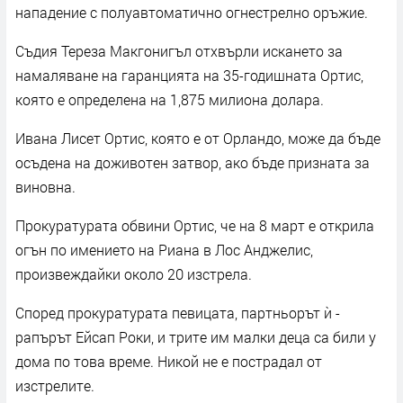
нападение с полуавтоматично огнестрелно оръжие.
Съдия Тереза Макгонигъл отхвърли искането за
намаляване на гаранцията на 35-годишната Ортис,
която е определена на 1,875 милиона долара.
Ивана Лисет Ортис, която е от Орландо, може да бъде
осъдена на доживотен затвор, ако бъде призната за
виновна.
Прокуратурата обвини Ортис, че на 8 март е открила
огън по имението на Риана в Лос Анджелис,
произвеждайки около 20 изстрела.
Според прокуратурата певицата, партньорът ѝ -
рапърът Ейсап Роки, и трите им малки деца са били у
дома по това време. Никой не е пострадал от
изстрелите.