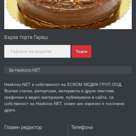
ПРЕДЛАГА
№4120 Магазин/Офис под наем в кв.
Любен Каравелов, Хасково-близо до
градската градина!
преди 4 дни
Бърза торта Гараш
ПРЕДЛАГА
ПРОСТОРЕН ТРИСТАЕН
АПАРТАМЕНТ В НОВА СГРАДА КВ.
Търси
КУБА
За Haskovo.NET
преди 5 дни
ПРЕДЛАГА
Haskovo.NET е собственост на ЕСКОМ МЕДИА ГРУП ООД.
Продавам парцел в гр. Хасково кв.
Всички статии, репортажи, интервюта и други текстови,
Хисаря до ток, вода,канализация,
графични и видео материали, публикувани в сайта, са
асфалт 0889 537 426
собственост на Haskovo.NET, освен ако изрично е посочено
друго.
преди 5 дни
ПРЕДЛАГА
СГЛОБЯВАНЕ НА МЕБЕЛИ.
Главен редактор
Телефони