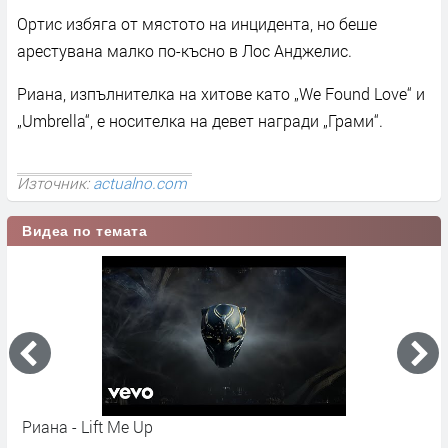
Ортис избяга от мястото на инцидента, но беше
арестувана малко по-късно в Лос Анджелис.
Риана, изпълнителка на хитове като „We Found Love“ и
„Umbrella“, е носителка на девет награди „Грами“.
Източник:
actualno.com
Видеа по темата
Rihanna - Savage X Fenty Show 2021