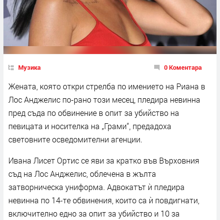
Музика
0 Коментара
Жената, която откри стрелба по имението на Риана в
Лос Анджелис по-рано този месец, пледира невинна
пред съда по обвинение в опит за убийство на
певицата и носителка на „Грами“, предадоха
световните осведомителни агенции.
Ивана Лисет Ортис се яви за кратко във Върховния
съд на Лос Анджелис, облечена в жълта
затворническа униформа. Адвокатът ѝ пледира
невинна по 14-те обвинения, които са ѝ повдигнати,
включително едно за опит за убийство и 10 за