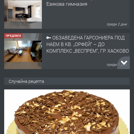
преди 2 дни
ПРЕДЛАГА
🔑 ОБЗАВЕДЕНА ГАРСОНИЕРА ПОД
НАЕМ В КВ. „ОРФЕЙ“ – ДО
КОМПЛЕКС „ВЕСПРЕМ“, ГР. ХАСКОВО
преди 3 дни
ПРЕДЛАГА
НАПЪЛНО ОБЗАВЕДЕН И
ОБОРУДВАН ТРИСТАЕН
АПАРТАМЕНТ В ЦЕНТЪРА НА ГР.
ХАСКОВО
Случайна рецепта
преди 4 дни
ПРЕДЛАГА
Давам гараж под наем
преди 4 дни