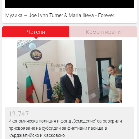
Музика – Joe Lynn Turner & Maria Ilieva - Forever
Четени
Коментирани
13,747
Икономическа полиция и фонд „Земеделие“ са разкрили
присвояване на субсидии за фиктивни пасища в
Кърджалийско и Хасковско