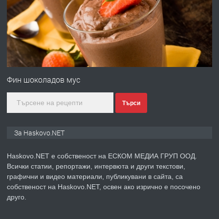
АПАРТАМЕНТ В НОВА СГРАДА КВ.
КУБА
преди 2 дни
ПРЕДЛАГА
Продавам парцел в гр. Хасково кв.
Хисаря до ток, вода,канализация,
Фин шоколадов мус
асфалт 0889 537 426
Търси
преди 2 дни
ПРЕДЛАГА
СГЛОБЯВАНЕ НА МЕБЕЛИ.
За Haskovo.NET
Haskovo.NET е собственост на ЕСКОМ МЕДИА ГРУП ООД.
Всички статии, репортажи, интервюта и други текстови,
преди 2 дни
графични и видео материали, публикувани в сайта, са
собственост на Haskovo.NET, освен ако изрично е посочено
ПРЕДЛАГА
№4119 Едностаен обзаведен
друго.
апартамент под наем в кв.
Училищни, гр. Хасково.