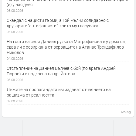
(и) у нас днес
06.08.2026
Скандал с нацисти гърми, а Той мълчи солидарно с
другарите “антифашисти”, които му гласуваха
05.08.2026
На гости на своя Даниил руzката Митрофанова е у дома си,
едва ли е освиркана от верващите на Атанас Трендафилов
Николов
04.08.2026
Отстъпление на Даниел Вълчев с бой (по врага Андрей
Гюров) и в подкрепа на др. Йотова
03.08.2026
Лъжите на пропагандата им издават отчаянието на
рашиzма от реалността
02.08.2026
ivo.bg