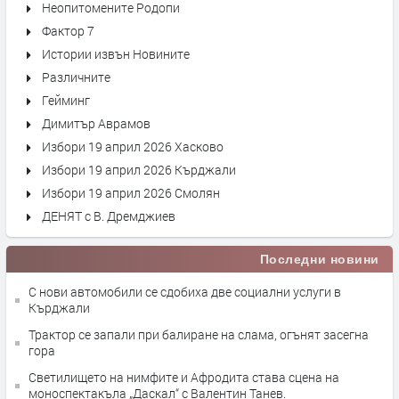
Неопитомените Родопи
Фактор 7
Истории извън Новините
Различните
Гейминг
Димитър Аврамов
Избори 19 април 2026 Хасково
Избори 19 април 2026 Кърджали
Избори 19 април 2026 Смолян
ДЕНЯТ с В. Дремджиев
Последни новини
С нови автомобили се сдобиха две социални услуги в
Кърджали
Трактор се запали при балиране на слама, огънят засегна
гора
Светилището на нимфите и Афродита става сцена на
моноспектакъла „Даскал“ с Валентин Танев.