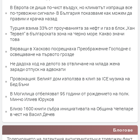
В Европа се диша по-чист въздух, но климатът изпраща все
по-тревожни сигнали- В България показваме как можем да
правим и крачка назад
Турция взима 33% от проучванията за нефт и газ в блок „Хан
Тервел“ в българската зона на Черно море. Какво значи
това
Вярващи в Хасково посрещнаха Преображение Господне с
освещаване на първото грозде
Не дадоха ход на делото за отвличане на млада жена
заради отпуск на адвокати
Провокация: Белият дом използва в клип за ICE музика на
Бед Бъни
В Могилица отбелязват 95 години от рождението на полк.
Минчо Илиев Юруков
Близо 1600 книги събра инициативата на Община Чепеларе
в чест на Васил Дечев
Блогове
Толерирането на латентния антисемитизъм е тревожен факт