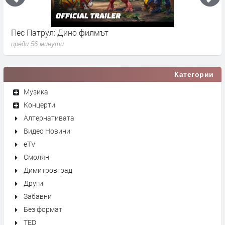
Пес Патрул: Дино филмът
К
преди 56 минути
п
Категории
Музика
Концерти
Алтернативата
Видео Новини
eTV
Смолян
Димитровград
Други
Забавни
Без формат
TED