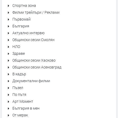
Спортна зона
Филми трейлъри / Реклами
Първомай
България
Актуално интервю
Общински сесии Смолян
НЛО
Здраве
Общински сесии Хасково
Общински сесии Асеновград
В кадър
Документални филми
Пъзел
По пътя
Арт Момент
България в мен
От мерак