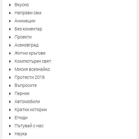
Вкусно
Направи сам
Анимации
Без коментар
Проекти
Асеновград
Житни кръгове
Компютърен свят
Мисия всезнайко
Протести 2018
Въпросите
Перник
Автомобили
Кратки истории
Етюди
Пътувай с нас
Наука