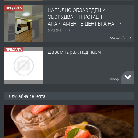
ПРЕДЛАГА
НАПЪЛНО ОБЗАВЕДЕН И
ОБОРУДВАН ТРИСТАЕН
АПАРТАМЕНТ В ЦЕНТЪРА НА ГР.
ХАСКОВО
преди 2 дни
ПРЕДЛАГА
Давам гараж под наем
преди 2 дни
ПРЕДЛАГА
№4120 Магазин/Офис под наем в кв.
Случайна рецепта
Любен Каравелов, Хасково-близо до
градската градина!
преди 2 дни
ПРЕДЛАГА
ПРОСТОРЕН ТРИСТАЕН