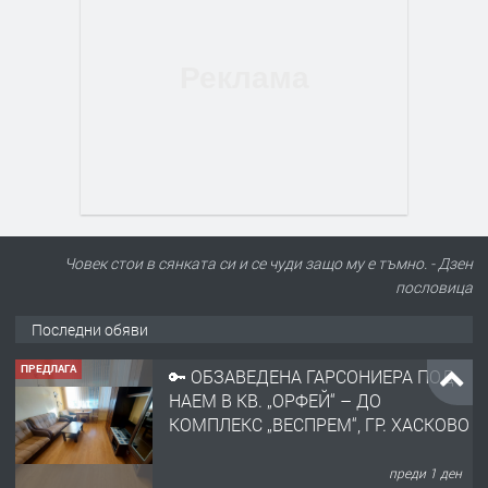
Човек стои в сянката си и се чуди защо му е тъмно. - Дзен
пословицa
Последни обяви
ПРЕДЛАГА
🔑 ОБЗАВЕДЕНА ГАРСОНИЕРА ПОД
НАЕМ В КВ. „ОРФЕЙ“ – ДО
КОМПЛЕКС „ВЕСПРЕМ“, ГР. ХАСКОВО
преди 1 ден