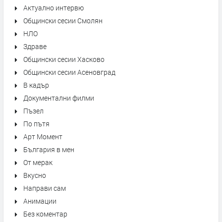
Актуално интервю
Общински сесии Смолян
НЛО
Здраве
Общински сесии Хасково
Общински сесии Асеновград
В кадър
Документални филми
Пъзел
По пътя
Арт Момент
България в мен
От мерак
Вкусно
Направи сам
Анимации
Без коментар