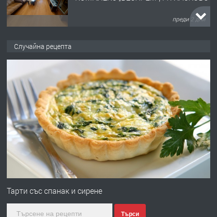
преди 2 дни
ПРЕДЛАГА
НАПЪЛНО ОБЗАВЕДЕН И
Случайна рецепта
ОБОРУДВАН ТРИСТАЕН
АПАРТАМЕНТ В ЦЕНТЪРА НА ГР.
ХАСКОВО
преди 3 дни
ПРЕДЛАГА
Давам гараж под наем
преди 3 дни
ПРЕДЛАГА
№4120 Магазин/Офис под наем в кв.
Любен Каравелов, Хасково-близо до
Тарти със спанак и сирене
градската градина!
Търси
преди 3 дни