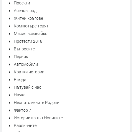
Проекти
Асеновград
Житни кръгове
Компютърен свят
Мисия всезнайко
Протести 2018
Въпросите
Перник
Автомобили
Кратки истории
Етюди
Пътувай с нас
Наука
Неопитомените Родопи
Фактор 7
Истории извън Новините
Различните