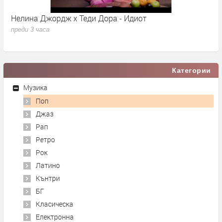
Нелина Джордж x Теди Дора - Идиот
Y
преди 3 часа
п
Категории
Музика
Поп
Джаз
Рап
Ретро
Рок
Латино
Кънтри
БГ
Класическа
Електронна