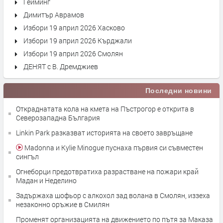
Гейминг
Димитър Аврамов
Избори 19 април 2026 Хасково
Избори 19 април 2026 Кърджали
Избори 19 април 2026 Смолян
ДЕНЯТ с В. Дремджиев
Последни новини
Откраднатата кола на кмета на Пъстрогор е открита в
Северозападна България
Linkin Park разказват историята на своето завръщане
Madonna и Kylie Minogue пуснаха първия си съвместен
сингъл
Огнеборци предотвратиха разрастване на пожари край
Мадан и Неделино
Задържаха шофьор с алкохол зад волана в Смолян, иззеха
незаконно оръжие в Смилян
Променят организацията на движението по пътя за Маказа