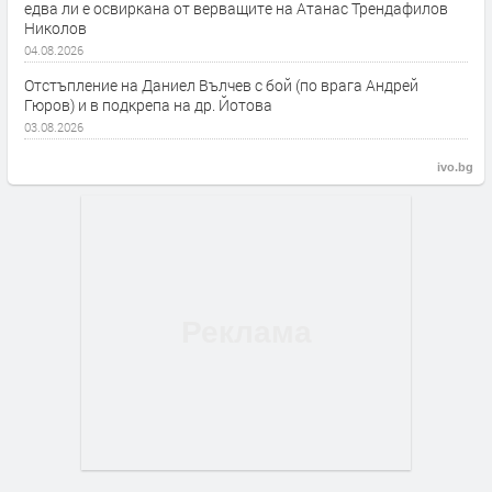
едва ли е освиркана от верващите на Атанас Трендафилов
Николов
04.08.2026
Отстъпление на Даниел Вълчев с бой (по врага Андрей
Гюров) и в подкрепа на др. Йотова
03.08.2026
ivo.bg