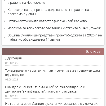
в района на Черноочене
Колоездачна надпревара даде начало на празничната
програма в Девин
Четири автомобила катастрофираха край Хасково
Изложба за Априлското въстание бе открита в НАО „Рожен“
Община Смолян ще представи проектобюджета за 2026 г. на
публично обсъждане на 14 август
Блогове
Деругация
07.08.2026
Толерирането на латентния антисемитизъм е тревожен факт
(и) у нас днес
06.08.2026
Скандал с нацисти гърми, а Той мълчи солидарно с
другарите “антифашисти”, които му гласуваха
05.08.2026
На гости на своя Даниил руzката Митрофанова е у дома си,