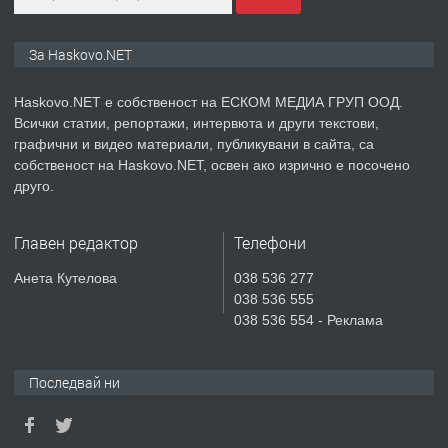
ПРЕДЛАГА
ПРОСТОРЕН ТРИСТАЕН
За Haskovo.NET
АПАРТАМЕНТ В НОВА СГРАДА КВ.
КУБА
Haskovo.NET е собственост на ЕСКОМ МЕДИА ГРУП ООД.
Всички статии, репортажи, интервюта и други текстови,
преди 4 дни
графични и видео материали, публикувани в сайта, са
собственост на Haskovo.NET, освен ако изрично е посочено
ПРЕДЛАГА
Продавам парцел в гр. Хасково кв.
друго.
Хисаря до ток, вода,канализация,
асфалт 0889 537 426
Главен редактор
Телефони
преди 4 дни
Анета Кутелова
038 536 277
038 536 555
ПРЕДЛАГА
СГЛОБЯВАНЕ НА МЕБЕЛИ.
038 536 554 - Реклама
Последвай ни
преди 4 дни
ПРЕДЛАГА
№4119 Едностаен обзаведен