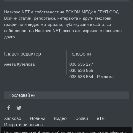
АПАРТАМЕНТ В НОВА СГРАДА КВ.
КУБА
Haskovo.NET е собственост на ЕСКОМ МЕДИА ГРУП ООД.
Всички статии, репортажи, интервюта и други текстови,
преди 4 дни
графични и видео материали, публикувани в сайта, са
собственост на Haskovo.NET, освен ако изрично е посочено
ПРЕДЛАГА
Продавам парцел в гр. Хасково кв.
друго.
Хисаря до ток, вода,канализация,
асфалт 0889 537 426
Главен редактор
Телефони
преди 4 дни
Анета Кутелова
038 536 277
038 536 555
ПРЕДЛАГА
СГЛОБЯВАНЕ НА МЕБЕЛИ.
038 536 554 - Реклама
Последвай ни
преди 4 дни
ПРЕДЛАГА
№4119 Едностаен обзаведен
Хасково
Новини
Видео
Обяви
еТВ
апартамент под наем в кв.
Изпрати ни новина
Училищни, гр. Хасково.
Ние използваме „бисквитки“, за да улесним вашето сърфиране.