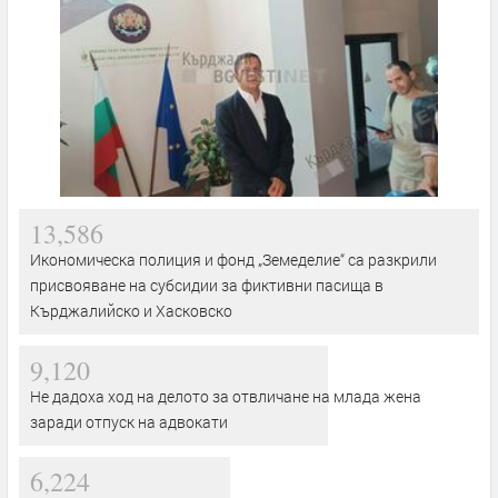
13,586
Икономическа полиция и фонд „Земеделие“ са разкрили
присвояване на субсидии за фиктивни пасища в
Кърджалийско и Хасковско
9,120
Не дадоха ход на делото за отвличане на млада жена
заради отпуск на адвокати
6,224