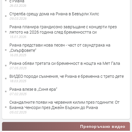
с Риана
26.03.2026
Стрелба срещу дома на Риана в Бевърли Хилс
09.03.2026
Риана планира грандиозно завръщане с концерти през
лятото на 2026 година след бременността си
15.01.2026
Риана представи нова песен - част от саундтрака на
„Смърфовете“
16.05.2025
Риана обяви третата си бременност в нощта на Мет Гала
07.05.2025
ВИДЕО породи съмнения, че Риана е бременна с трето дете
18.03.2025
Риана влезе в „Синя ера“
07.02.2025
Скандалните появи на червения килим през годините: От
Бианка Ченсори през Джейн Бъркин до Риана
05.02.2025
Препоръчано видео