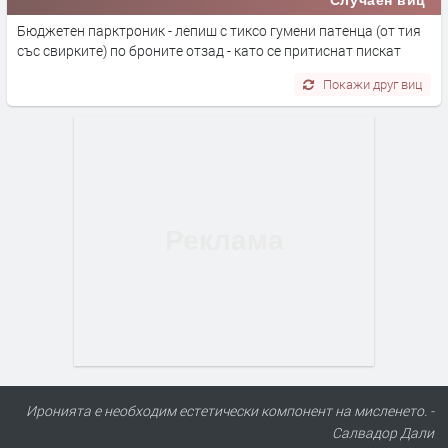
Бюджетен парктроник - лепиш с тиксо гумени патенца (от тия
със свирките) по броните отзад - като се притиснат пискат
Покажи друг виц
Иронията е необходим естетически компонент на мисленето. -
Салвадор Дали