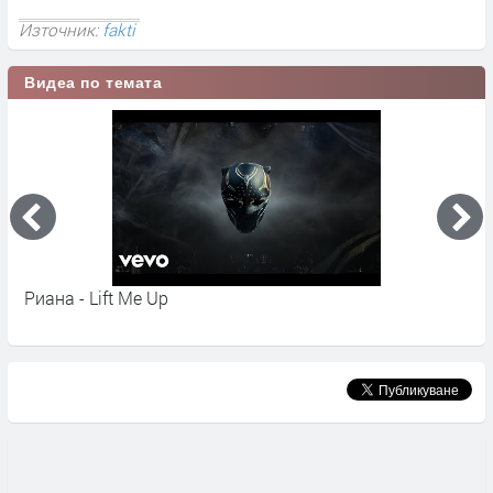
Източник:
fakti
Видеа по темата
Риана - Lift Me Up
R