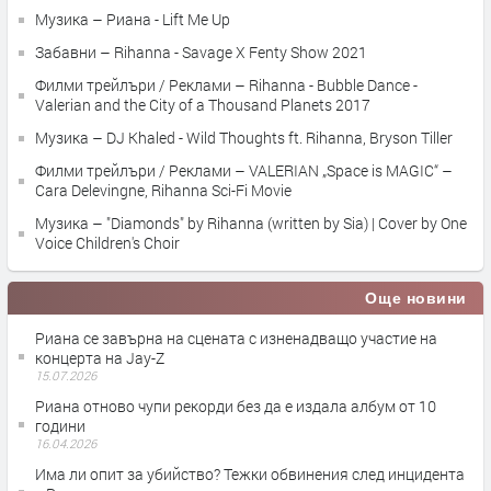
Музика – Риана - Lift Me Up
Забавни – Rihanna - Savage X Fenty Show 2021
Филми трейлъри / Реклами – Rihanna - Bubble Dance - ‫
Valerian and the City of a Thousand Planets 2017
Музика – DJ Khaled - Wild Thoughts ft. Rihanna, Bryson Tiller
Филми трейлъри / Реклами – VALERIAN „Space is MAGIC“ –
Cara Delevingne, Rihanna Sci-Fi Movie
Музика – "Diamonds" by Rihanna (written by Sia) | Cover by One
Voice Children's Choir
Още новини
Риана се завърна на сцената с изненадващо участие на
концерта на Jay-Z
15.07.2026
Риана отново чупи рекорди без да е издала албум от 10
години
16.04.2026
Има ли опит за убийство? Тежки обвинения след инцидента