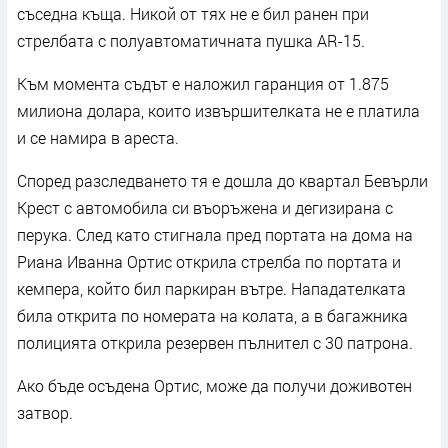
съседна къща. Никой от тях не е бил ранен при
стрелбата с полуавтоматичната пушка AR-15.
Към момента съдът е наложил гаранция от 1.875
милиона долара, които извършителката не е платила
и се намира в ареста.
Според разследването тя е дошла до квартал Бевърли
Крест с автомобила си въоръжена и дегизирана с
перука. След като стигнала пред портата на дома на
Риана Иванна Ортис открила стрелба по портата и
кемпера, който бил паркиран вътре. Нападателката
била открита по номерата на колата, а в багажника
полицията открила резервен пълнител с 30 патрона.
Ако бъде осъдена Ортис, може да получи доживотен
затвор.