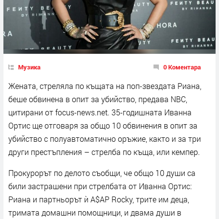
Музика
0 Коментара
Жената, стреляла по къщата на поп-звездата Риана,
беше обвинена в опит за убийство, предава NBC,
цитирани от focus-news.net. 35-годишната Иванна
Ортис ще отговаря за общо 10 обвинения в опит за
убийство с полуавтоматично оръжие, както и за три
други престъпления – стрелба по къща, или кемпер.
Прокурорът по делото съобщи, че общо 10 души са
били застрашени при стрелбата от Иванна Ортис:
Риана и партньорът ѝ A$AP Rocky, трите им деца,
тримата домашни помощници, и двама души в