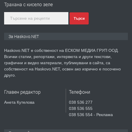
Трахана с кисело зеле
градската градина!
Търси
преди 4 дни
ПРЕДЛАГА
ПРОСТОРЕН ТРИСТАЕН
За Haskovo.NET
АПАРТАМЕНТ В НОВА СГРАДА КВ.
КУБА
Haskovo.NET е собственост на ЕСКОМ МЕДИА ГРУП ООД.
Всички статии, репортажи, интервюта и други текстови,
преди 5 дни
графични и видео материали, публикувани в сайта, са
собственост на Haskovo.NET, освен ако изрично е посочено
ПРЕДЛАГА
Продавам парцел в гр. Хасково кв.
друго.
Хисаря до ток, вода,канализация,
асфалт 0889 537 426
Главен редактор
Телефони
преди 5 дни
Анета Кутелова
038 536 277
038 536 555
ПРЕДЛАГА
СГЛОБЯВАНЕ НА МЕБЕЛИ.
038 536 554 - Реклама