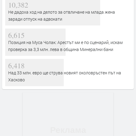
10,382
Не дадоха ход на делото за отвличане на млада жена
заради отпуск на адвокати
6,615
Позиция на Муса Чолак: Арестът ми е по сценарий, искам
проверка за 3,3 млн. лева в община Минерални бани
6,418
Над 33 млн. евро ще струва новият околовръстен път на
Хасково