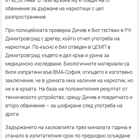
обвинение за държане на наркотици с цел
разпространение.
При полицейската проверка Дичев е бил тестван в РУ-
Димитровград с дрегер, който отчел употреба на
наркотици. По-късно е бил отведен в ЦСМП в
Димитровград, където е дал кръв и урина за
медицинско изследване. Биологичните материали са
били изпратени във ВМА-София, откъдето е изготвено
заключение, че в урината има наличие на наркотик, но
не и в кръвта. На база на положителния резултат от
техническото устройство, срещу Дичев е повдигнато и
второ обвинение – за шофиране след употреба на
дрога.
Задържането на хасковлията през миналата година е
станало в изпитателния срок по предходно осъждане