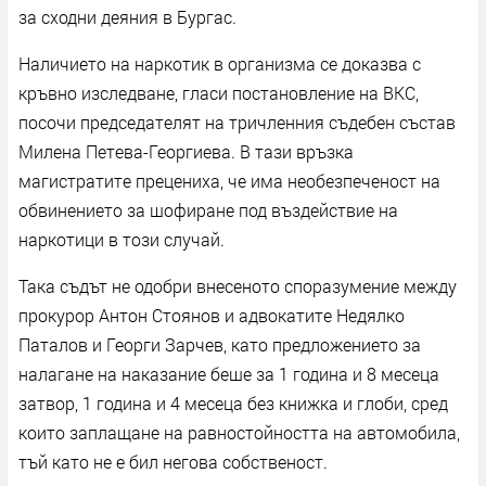
за сходни деяния в Бургас.
Наличието на наркотик в организма се доказва с
кръвно изследване, гласи постановление на ВКС,
посочи председателят на тричленния съдебен състав
Милена Петева-Георгиева. В тази връзка
магистратите прецениха, че има необезпеченост на
обвинението за шофиране под въздействие на
наркотици в този случай.
Така съдът не одобри внесеното споразумение между
прокурор Антон Стоянов и адвокатите Недялко
Паталов и Георги Зарчев, като предложението за
налагане на наказание беше за 1 година и 8 месеца
затвор, 1 година и 4 месеца без книжка и глоби, сред
които заплащане на равностойността на автомобила,
тъй като не е бил негова собственост.