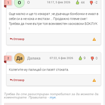
O
O
44
-2
1
18:17, 5 фев 2026
Още малко и ще го изкарат ,че дъвчащи бонбонки е имал в
себе си а не кока и екстази ... Продажно племе сме !
Трябва да гние вътре тоя всеизвестен хасковски БОКЛУК
!
Отговор
Да
Далака
9
0
2
07:22, 6 фев 2026
Колегите му палицай си пазят стоката.
Отговор
Трябва да сте регистриран потребител за да можете да
коментирате. Правилата -
тук
.