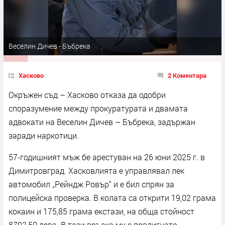
Веселин Дичев - Бъбрека
Хасково
2 Коментара
Окръжен съд – Хасково отказа да одобри
споразумение между прокуратурата и двамата
адвокати на Веселин Дичев – Бъбрека, задържан
заради наркотици.
57-годишният мъж бе арестуван на 26 юни 2025 г. в
Димитровград. Хасковлията е управлявал лек
автомобил „Рейндж Ровър“ и е бил спрян за
полицейска проверка. В колата са открити 19,02 грама
кокаин и 175,85 грама екстази, на обща стойност
8792,50 лева. В тази връзка му е повдигнато