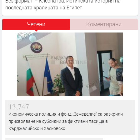
Без формат – Клеопатра: Истинската история на
последната кралицата на Египет
Четени
Коментирани
13,747
Икономическа полиция и фонд „Земеделие“ са разкрили
присвояване на субсидии за фиктивни пасища в
Кърджалийско и Хасковско