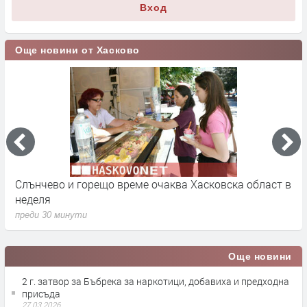
Вход
Още новини от Хасково
Слънчево и горещо време очаква Хасковска област в
1
неделя
п
преди 30 минути
Още новини
2 г. затвор за Бъбрека за наркотици, добавиха и предходна
присъда
27.03.2026