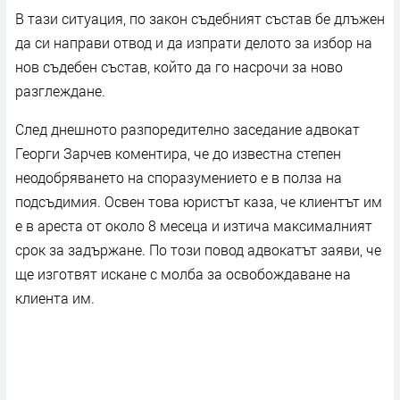
В тази ситуация, по закон съдебният състав бе длъжен
да си направи отвод и да изпрати делото за избор на
нов съдебен състав, който да го насрочи за ново
разглеждане.
След днешното разпоредително заседание адвокат
Георги Зарчев коментира, че до известна степен
неодобряването на споразумението е в полза на
подсъдимия. Освен това юристът каза, че клиентът им
е в ареста от около 8 месеца и изтича максималният
срок за задържане. По този повод адвокатът заяви, че
ще изготвят искане с молба за освобождаване на
клиента им.