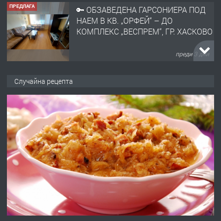
ПРЕДЛАГА
🔑 ОБЗАВЕДЕНА ГАРСОНИЕРА ПОД
НАЕМ В КВ. „ОРФЕЙ“ – ДО
КОМПЛЕКС „ВЕСПРЕМ“, ГР. ХАСКОВО
преди 3 дни
ПРЕДЛАГА
НАПЪЛНО ОБЗАВЕДЕН И
Случайна рецепта
ОБОРУДВАН ТРИСТАЕН
АПАРТАМЕНТ В ЦЕНТЪРА НА ГР.
ХАСКОВО
преди 4 дни
ПРЕДЛАГА
Давам гараж под наем
преди 4 дни
ПРЕДЛАГА
№4120 Магазин/Офис под наем в кв.
Любен Каравелов, Хасково-близо до