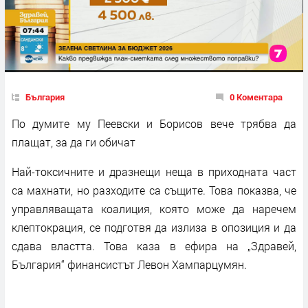
България
0 Коментара
По думите му Пеевски и Борисов вече трябва да
плащат, за да ги обичат
Най-токсичните и дразнещи неща в приходната част
са махнати, но разходите са същите. Това показва, че
управляващата коалиция, която може да наречем
клептокрация, се подготвя да излиза в опозиция и да
сдава властта. Това каза в ефира на „Здравей,
България“ финансистът Левон Хампарцумян.