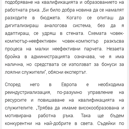
подобряване на квалификацията и образованието на
работната ръка. „Би било добра новина да се намалят
разходите в бюджета. Когато се опиташ да
дигитализираш аналогова система, без да я
адаптираш, се удряш в стената. Схемата човек-
компютър-неефективен човек-компютър разкъсва
процеса на малки неефективни парчета. Незаета
бройка в администрацията означава, че я има
налична, но средствата се използват за бонуси за
лоялни служители“, обясни експертът.
Според него в Европа е необходима
реиндустриализация, по-разумно управление на
ресурсите и повишаване на квалификацията на
служителите. „Трябва да имаме високообразована и
мотивирана работна ръка. Така ще бъдем
конкурентни на най-добрите в света. Съдейки по