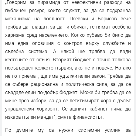
„Говорим за пирамида от неефективни разходи на
публичен ресурс, които служат, за да се подхранва
механизма на лоялност. Пеевски и Борисов вече
трябва да плащат, за да ги обичат, те нямат особена
харизма сред населението. Колко хубаво би било да
има една опозиция с контрол върху службите и
съдебна система. А някой ще трябва да вади
кестените от огъня. Вторият бюджет е точно толкова
несъвършен колкото първия, ако не и повече. Но ако
не го приемат, ще има удължителен закон. Трябва да
се събере рационална и политическа сила, за да се
създаде един по-добър бюджет. Може би трябва да се
мине през избори, за да се легитимират хора с дълъг
управленски хоризонт. Сегашният кабинет няма да
изкара пълен мандат“, смята финансистът.
По думите му са нужни системни усилия за