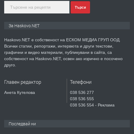
Търси
преди 3 дни
ПРЕДЛАГА
Продавам парцел в гр. Хасково кв.
За Haskovo.NET
Хисаря до ток, вода,канализация,
асфалт 0889 537 426
Haskovo.NET е собственост на ЕСКОМ МЕДИА ГРУП ООД.
Всички статии, репортажи, интервюта и други текстови,
преди 3 дни
графични и видео материали, публикувани в сайта, са
собственост на Haskovo.NET, освен ако изрично е посочено
ПРЕДЛАГА
СГЛОБЯВАНЕ НА МЕБЕЛИ.
друго.
Главен редактор
Телефони
преди 3 дни
Анета Кутелова
038 536 277
038 536 555
ПРЕДЛАГА
№4119 Едностаен обзаведен
038 536 554 - Реклама
апартамент под наем в кв.
Училищни, гр. Хасково.
Последвай ни
преди 3 дни