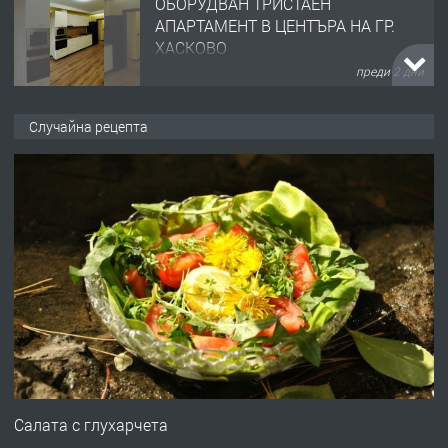
ОБОРУДВАН ТРИСТАЕН
АПАРТАМЕНТ В ЦЕНТЪРА НА ГР.
ХАСКОВО
преди 2 дни
ПРЕДЛАГА
Давам гараж под наем
Случайна рецепта
преди 2 дни
ПРЕДЛАГА
№4120 Магазин/Офис под наем в кв.
Любен Каравелов, Хасково-близо до
градската градина!
преди 2 дни
ПРЕДЛАГА
ПРОСТОРЕН ТРИСТАЕН
АПАРТАМЕНТ В НОВА СГРАДА КВ.
Салата с глухарчета
КУБА