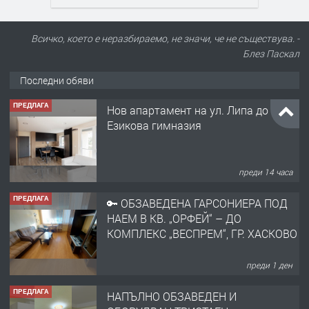
Всичко, което е неразбираемо, не значи, че не съществува. -
Блез Паскал
Последни обяви
ПРЕДЛАГА
Нов апартамент на ул. Липа до
Езикова гимназия
преди 14 часа
ПРЕДЛАГА
🔑 ОБЗАВЕДЕНА ГАРСОНИЕРА ПОД
НАЕМ В КВ. „ОРФЕЙ“ – ДО
КОМПЛЕКС „ВЕСПРЕМ“, ГР. ХАСКОВО
преди 1 ден
ПРЕДЛАГА
НАПЪЛНО ОБЗАВЕДЕН И