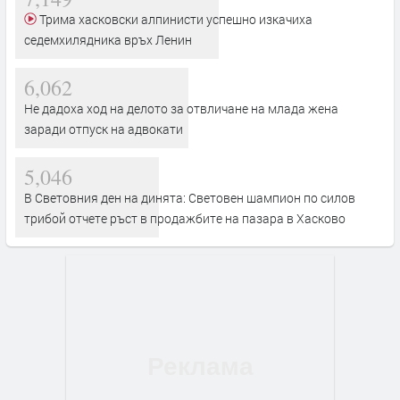
Трима хасковски алпинисти успешно изкачиха
седемхилядника връх Ленин
6,062
Не дадоха ход на делото за отвличане на млада жена
заради отпуск на адвокати
5,046
В Световния ден на динята: Световен шампион по силов
трибой отчете ръст в продажбите на пазара в Хасково