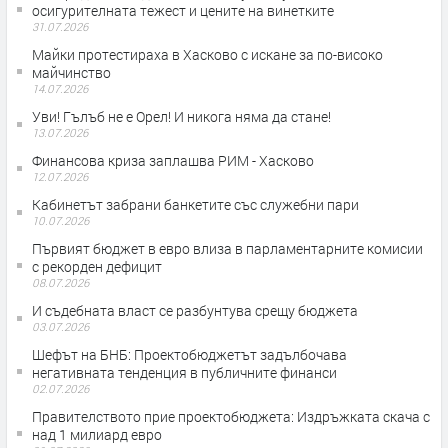
осигурителната тежест и цените на винетките
31.07.2026
Майки протестираха в Хасково с искане за по-високо
майчинство
14.07.2026
Уви! Гълъб не е Орел! И никога няма да стане!
13.07.2026
Финансова криза заплашва РИМ - Хасково
12.07.2026
Кабинетът забрани банкетите със служебни пари
10.07.2026
Първият бюджет в евро влиза в парламентарните комисии
с рекорден дефицит
08.07.2026
И съдебната власт се разбунтува срещу бюджета
03.07.2026
Шефът на БНБ: Проектобюджетът задълбочава
негативната тенденция в публичните финанси
02.07.2026
Правителството прие проектобюджета: Издръжката скача с
над 1 милиард евро