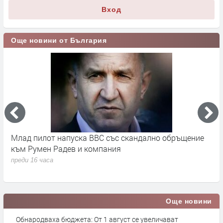
Вход
Още новини от България
во
Млад пилот напуска ВВС със скандално обръщение
В
към Румен Радев и компания
и
п
преди 16 часа
п
Още новини
Обнародваха бюджета: От 1 август се увеличават