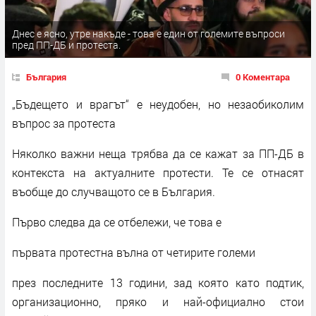
Днес е ясно, утре накъде - това е един от големите въпроси
пред ПП-ДБ и протеста.
България
0 Коментара
„Бъдещето и врагът“ е неудобен, но незаобиколим
въпрос за протеста
Няколко важни неща трябва да се кажат за ПП-ДБ в
контекста на актуалните протести. Те се отнасят
въобще до случващото се в България.
Първо следва да се отбележи, че това е
първата протестна вълна от четирите големи
през последните 13 години, зад която като подтик,
организационно, пряко и най-официално стои