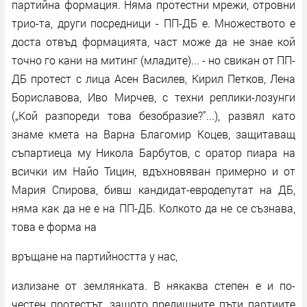
партийна формация. Няма протестни мрежи, отровни
трио-та, други посредници - ПП-ДБ е. Множеството е
доста отвъд формацията, част може да не знае кой
точно го кани на митинг (младите)... - но свикан от ПП-
ДБ протест с лица Асен Василев, Кирил Петков, Лена
Бориславова, Иво Мирчев, с техни реплики-лозунги
(„Кой разпореди това безобразие?"...), развял като
знаме кмета на Варна Благомир Коцев, защитаващ
съпартиеца му Никола Барбутов, с оратор пиара на
всички им Найо Тицин, вдъхновяван примерно и от
Мария Спирова, бивш кандидат-евродепутат на ДБ,
няма как да не е на ПП-ДБ. Колкото да не се съзнава,
това е форма на
връщане на партийността у нас,
излизане от землянката. В някаква степен е и по-
честен протестът, защото предишните пъти партиите