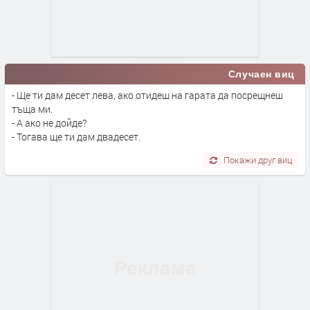
Случаен виц
- Ще ти дам десет лева, ако отидеш на гарата да посрещнеш
тъща ми.
- А ако не дойде?
- Тогава ще ти дам двадесет.
Покажи друг виц