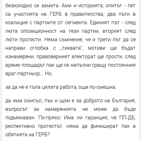
безизходно се замита. Ами и историята, опитът - пет
са участията на ГЕРБ в правителства, два пъти в
коалиция с партиите от сегмента. Единият път - след
люта опозиционност на тези партии, вторият след
люти протести. Няма съмнение, че и трети път да се
направи сглобка с „тиквата“, мотиви ще бъдат
изнамерени, правоверният електорат ще прости, след
време площадът пак ще се напълни срещу постоянния
враг-партньор... Но,
за да не е тъпа цялата работа, още по-смешна,
да има смисъл, пък и щом е за доброто на България,
въпросът за намеренията не може да бъде
подминаван. По-пряко: Има ли гаранция, че ПП-ДБ,
респективно протестът, няма да финишират пак в
обятията на ГЕРБ?