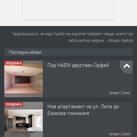
Чудовищно е, че зад гърба ни хората говорят неща, които са
абсолютно верни. - Оскар Уайлд
Последни обяви
ПРЕДЛАГА
Нов апартамент на ул. Липа до
Езикова гимназия
преди 2 дни
ПРЕДЛАГА
🔑 ОБЗАВЕДЕНА ГАРСОНИЕРА ПОД
НАЕМ В КВ. „ОРФЕЙ“ – ДО
КОМПЛЕКС „ВЕСПРЕМ“, ГР. ХАСКОВО
преди 3 дни