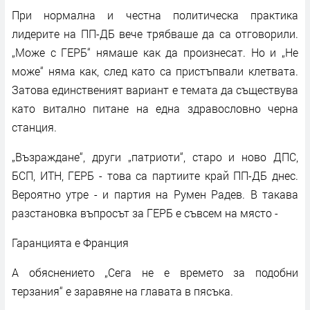
При нормална и честна политическа практика
лидерите на ПП-ДБ вече трябваше да са отговорили.
„Може с ГЕРБ“ нямаше как да произнесат. Но и „Не
може“ няма как, след като са пристъпвали клетвата.
Затова единственият вариант е темата да съществува
като витално питане на една здравословно черна
станция.
„Възраждане“, други „патриоти“, старо и ново ДПС,
БСП, ИТН, ГЕРБ - това са партиите край ПП-ДБ днес.
Вероятно утре - и партия на Румен Радев. В такава
разстановка въпросът за ГЕРБ е съвсем на място -
Гаранцията е Франция
А обяснението „Сега не е времето за подобни
терзания“ е заравяне на главата в пясъка.