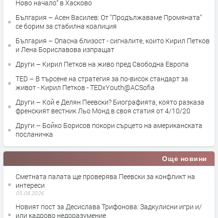
Ново начало“ в Хасково
България – Асен Василев: От "Продължаваме Промяната"
се борим за стабилна коалиция
България – Опасна близост - сигналите, които Кирил Петков
и Лена Бориславова изпращат
Други – Кирил Петков на живо пред Свободна Европа
TED – В търсене на стратегия за по-висок стандарт за
живот - Кирил Петков - TEDxYouth@ACSofia
Други – Кой е Делян Пеевски? Биографията, която разказа
френският вестник Льо Монд в своя статия от 4/10/20
Други – Бойко Борисов покори сърцето на американската
посланичка
Още новини
Сметната палата ще провeрява Пеевски за конфликт на
интереси
05.08.2026
Новият пост за Десислава Трифонова: Задкулисни игри и/
или кадрово недоразумение