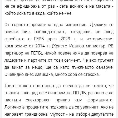
не се афишираха от раз - сега всичко е на масата -
който иска го вижда, който не - не.
От горното произтича едно извинение. Дължим го
всички ние, наблюдателите, твърдящи, че след
сглобката с ГЕРБ през 2023 г. и историческия
компромис от 2014 г. (Христо Иванов министър, РБ
партньор на ГЕРБ), никой повече няма да повярва на
лидерите и партиите от този сегмент. Че ако тръгнат
да викат за нещо, ще са като лъжливото овчарче.
Очевидно днес извикаха, много хора се стекоха.
Трето, макар постоянно да следва да се отчита, че
пълният площад не е синоним на ПП-ДБ, резонно е да
настъпи електорален прилив към формацията.
Логично е процентите подкрепа да се увеличат. Ако не
направят грандиозна глупост - на избори депутатите