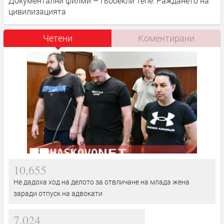
Документални филми – Гьобекли тепе: Раждането на
цивилизацията
Четени
Коментирани
10,655
Не дадоха ход на делото за отвличане на млада жена
заради отпуск на адвокати
7,024