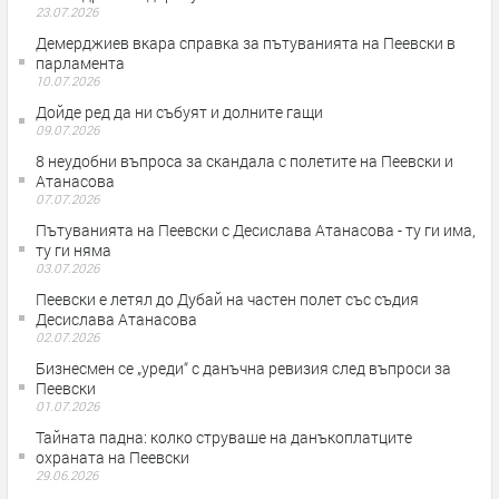
23.07.2026
Демерджиев вкара справка за пътуванията на Пеевски в
парламента
10.07.2026
Дойде ред да ни събуят и долните гащи
09.07.2026
8 неудобни въпроса за скандала с полетите на Пеевски и
Атанасова
07.07.2026
Пътуванията на Пеевски с Десислава Атанасова - ту ги има,
ту ги няма
03.07.2026
Пеевски е летял до Дубай на частен полет със съдия
Десислава Атанасова
02.07.2026
Бизнесмен се „уреди“ с данъчна ревизия след въпроси за
Пеевски
01.07.2026
Тайната падна: колко струваше на данъкоплатците
охраната на Пеевски
29.06.2026