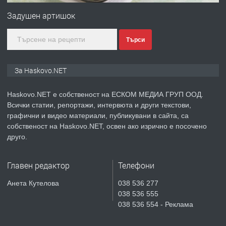
АПАРТАМЕНТ В НОВА СГРАДА КВ.
Задушен артишок
КУБА
Търси
преди 5 дни
ПРЕДЛАГА
Продавам парцел в гр. Хасково кв.
За Haskovo.NET
Хисаря до ток, вода,канализация,
асфалт 0889 537 426
Haskovo.NET е собственост на ЕСКОМ МЕДИА ГРУП ООД.
Всички статии, репортажи, интервюта и други текстови,
преди 5 дни
графични и видео материали, публикувани в сайта, са
собственост на Haskovo.NET, освен ако изрично е посочено
ПРЕДЛАГА
СГЛОБЯВАНЕ НА МЕБЕЛИ.
друго.
Главен редактор
Телефони
преди 5 дни
Анета Кутелова
038 536 277
038 536 555
ПРЕДЛАГА
№4119 Едностаен обзаведен
038 536 554 - Реклама
апартамент под наем в кв.
Училищни, гр. Хасково.