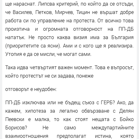
ще нараснат. Липсва критерий, по който да се отсъди,
че Василев, Петков, Мирчев, Тицин не вършат добре
работа си по управление на протеста. От всичко това
произтича и огромната отговорност на ПП-ДБ
нататък. Не просто каква визия има за България
(приоритетите са ясни). Ами и с кого ще я реализира.
Утопия е да се мисли, че могат сами.
Така идва четвъртият важен момент. Това е въпросът,
който протестът не си задава, понеже
отговорът е неудобен:
ПП-ДБ изключва или не бъдещ съюз с ГЕРБ? Ако, да
кажем, хипотеза за легално обвързване с Делян
Пеевски е малка, то как стоят нещата с Бойко
Борисов? Не само междупартийните
взаимоотношения предполагат истина, която