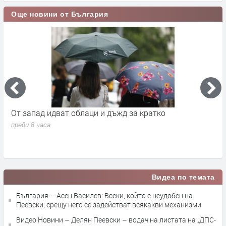
Още новини от България
Премиерът Радев: Дрон нахлу в българското
О
въздушно пространство и се взриви
п
преди 18 часа
Видеа по темата
България – Асен Василев: Всеки, който е неудобен на
Пеевски, срещу него се задействат всякакви механизми
Видео Новини – Делян Пеевски – водач на листата на „ДПС-