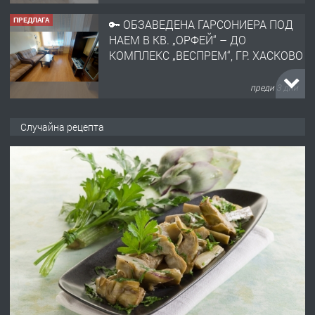
ПРЕДЛАГА
НАПЪЛНО ОБЗАВЕДЕН И
ОБОРУДВАН ТРИСТАЕН
АПАРТАМЕНТ В ЦЕНТЪРА НА ГР.
ХАСКОВО
преди 4 дни
ПРЕДЛАГА
Давам гараж под наем
Случайна рецепта
преди 4 дни
ПРЕДЛАГА
№4120 Магазин/Офис под наем в кв.
Любен Каравелов, Хасково-близо до
градската градина!
преди 5 дни
ПРЕДЛАГА
ПРОСТОРЕН ТРИСТАЕН