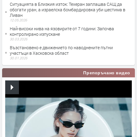
Ситуацията в Близкия изток: Техеран заплашва САЩ да
обогати уран, а израелска бомбардировка уби шестима в
Ливан
12.05.2026
Най-високи нива на язовирите от 7 години: Започва
контролирано изпускане
30.03.2026
Възстановено е движението по наводнените пътни
участъци в Хасковска област
30.01.2026
Препоръчано видео