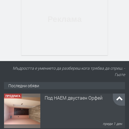
Мъдростта е умението да разбереш кога трябва да спреш. -
Гьоте
Последни обяви
ПРЕДЛАГА
Под НАЕМ двустаен Орфей
преди 1 ден