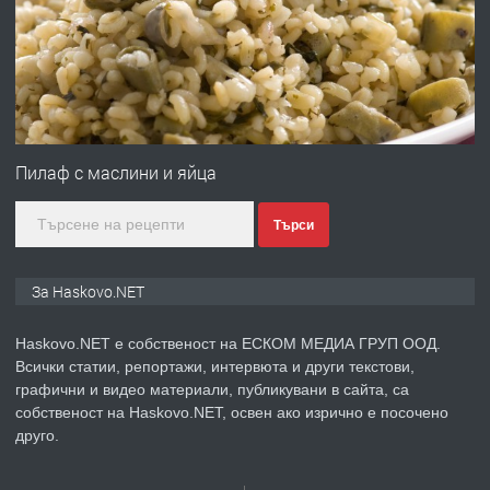
преди 3 дни
ПРЕДЛАГА
№4120 Магазин/Офис под наем в кв.
Любен Каравелов, Хасково-близо до
Пилаф с маслини и яйца
градската градина!
Търси
преди 3 дни
ПРЕДЛАГА
ПРОСТОРЕН ТРИСТАЕН
За Haskovo.NET
АПАРТАМЕНТ В НОВА СГРАДА КВ.
КУБА
Haskovo.NET е собственост на ЕСКОМ МЕДИА ГРУП ООД.
Всички статии, репортажи, интервюта и други текстови,
преди 4 дни
графични и видео материали, публикувани в сайта, са
собственост на Haskovo.NET, освен ако изрично е посочено
ПРЕДЛАГА
Продавам парцел в гр. Хасково кв.
друго.
Хисаря до ток, вода,канализация,
асфалт 0889 537 426