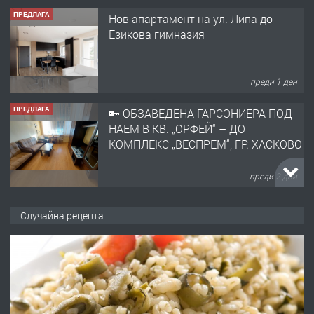
ПРЕДЛАГА
Нов апартамент на ул. Липа до
Езикова гимназия
преди 1 ден
ПРЕДЛАГА
🔑 ОБЗАВЕДЕНА ГАРСОНИЕРА ПОД
НАЕМ В КВ. „ОРФЕЙ“ – ДО
КОМПЛЕКС „ВЕСПРЕМ“, ГР. ХАСКОВО
преди 2 дни
ПРЕДЛАГА
НАПЪЛНО ОБЗАВЕДЕН И
Случайна рецепта
ОБОРУДВАН ТРИСТАЕН
АПАРТАМЕНТ В ЦЕНТЪРА НА ГР.
ХАСКОВО
преди 3 дни
ПРЕДЛАГА
Давам гараж под наем