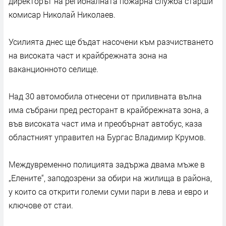
директорът на регионалната пожарна служба стaрши
комисар Николай Николаев.
Усилията днес ще бъдат насочени към разчистването
на високата част и крайбрежната зона на
ваканционното селище.
Над 30 автомобила отнесени от приливната вълна
има събрани пред ресторант в крайбрежната зона, а
във високата част има и преобърнат автобус, каза
областният управител на Бургас Владимир Крумов.
Междувременно полицията задържа двама мъже в
„Елените“, заподозрени за обири на жилища в района,
у които са открити големи суми пари в лева и евро и
ключове от стаи.