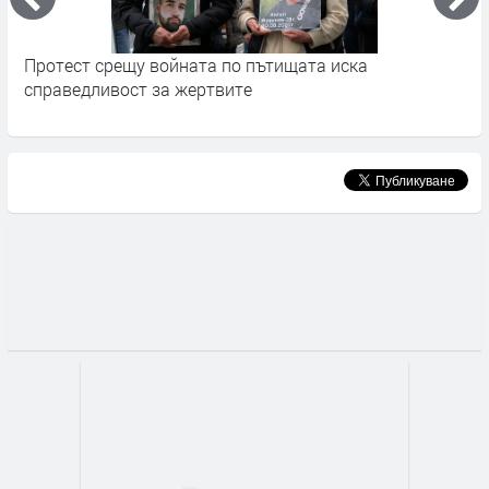
Протест срещу войната по пътищата иска
Н
справедливост за жертвите
н