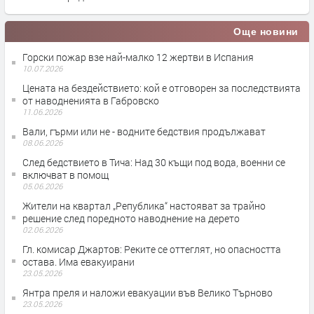
Още новини
Горски пожар взе най-малко 12 жертви в Испания
10.07.2026
Цената на бездействието: кой е отговорен за последствията
от наводненията в Габровско
11.06.2026
Вали, гърми или не - водните бедствия продължават
08.06.2026
След бедствието в Тича: Над 30 къщи под вода, военни се
включват в помощ
05.06.2026
Жители на квартал „Република“ настояват за трайно
решение след поредното наводнение на дерето
02.06.2026
Гл. комисар Джартов: Реките се оттеглят, но опасността
остава. Има евакуирани
23.05.2026
Янтра преля и наложи евакуации във Велико Търново
23.05.2026