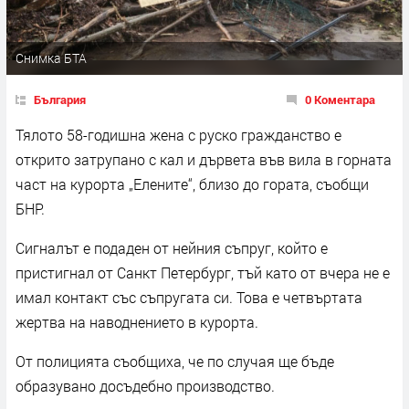
Снимка БТА
България
0 Коментара
Тялото 58-годишна жена с руско гражданство е
открито затрупано с кал и дървета във вила в горната
част на курорта „Елените“, близо до гората, съобщи
БНР.
Сигналът е подаден от нейния съпруг, който е
пристигнал от Санкт Петербург, тъй като от вчера не е
имал контакт със съпругата си. Това е четвъртата
жертва на наводнението в курорта.
От полицията съобщиха, че по случая ще бъде
образувано досъдебно производство.