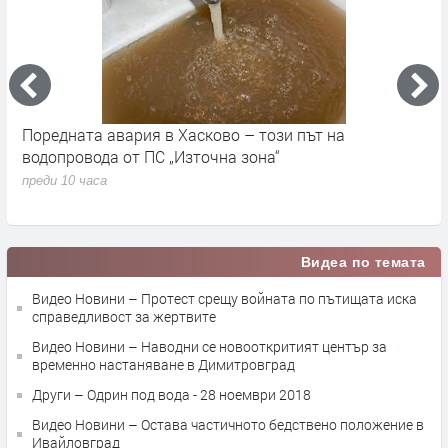
Поредната авария в Хасково – този път на
Д
е.
водопровода от ПС „Източна зона“
п
преди 10 часа
Видеа по темата
Видео Новини – Протест срещу войната по пътищата иска
справедливост за жертвите
Видео Новини – Наводни се новооткритият център за
временно настаняване в Димитровград
Други – Одрин под вода - 28 ноември 2018
Видео Новини – Остава частичното бедствено положение в
Ивайловград