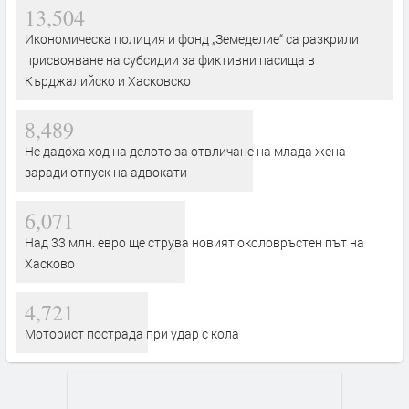
13,504
Икономическа полиция и фонд „Земеделие“ са разкрили
присвояване на субсидии за фиктивни пасища в
Кърджалийско и Хасковско
8,489
Не дадоха ход на делото за отвличане на млада жена
заради отпуск на адвокати
6,071
Над 33 млн. евро ще струва новият околовръстен път на
Хасково
4,721
Моторист пострада при удар с кола