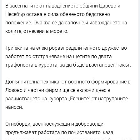
В засегнатите от наводнението общини Царево и
Несебър остава в сила обявеното бедствено
положение. Очаква се да започне и изваждането на
колите, отнесени в морето.
Три екипа на електроразпределителното дружество
работят по отстраняване на щетите по двата
трафопоста в курорта, за да бъде възстановен токът.
Допълнителна техника, от военното формирование в
Лозово и частни фирми ще се включи днес в
разчистването на курорта „Елените“ от натрупаните
наноси.
Огнеборци, военнослужещи и доброволци
продължават работата по почистването, каза