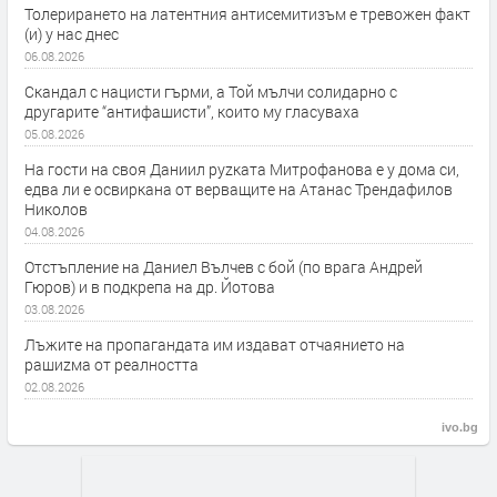
Толерирането на латентния антисемитизъм е тревожен факт
(и) у нас днес
06.08.2026
Скандал с нацисти гърми, а Той мълчи солидарно с
другарите “антифашисти”, които му гласуваха
05.08.2026
На гости на своя Даниил руzката Митрофанова е у дома си,
едва ли е освиркана от верващите на Атанас Трендафилов
Николов
04.08.2026
Отстъпление на Даниел Вълчев с бой (по врага Андрей
Гюров) и в подкрепа на др. Йотова
03.08.2026
Лъжите на пропагандата им издават отчаянието на
рашиzма от реалността
02.08.2026
ivo.bg