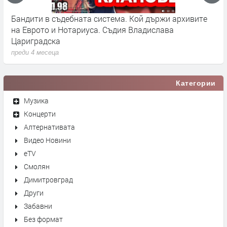
Бандити в съдебната система. Кой държи архивите
Г
на Еврото и Нотариуса. Съдия Владислава
к
Цариградска
п
преди 4 месеца
Категории
Музика
Концерти
Алтернативата
Видео Новини
eTV
Смолян
Димитровград
Други
Забавни
Без формат