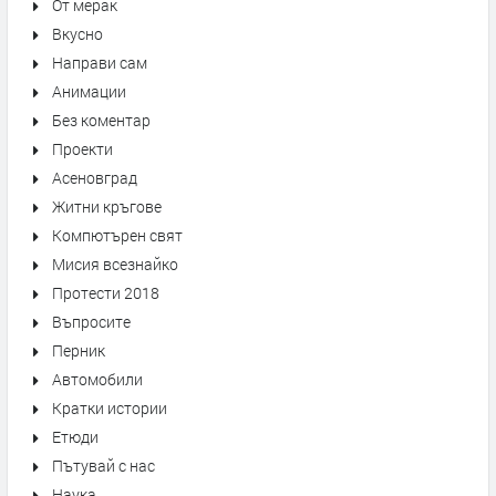
От мерак
Вкусно
Направи сам
Анимации
Без коментар
Проекти
Асеновград
Житни кръгове
Компютърен свят
Мисия всезнайко
Протести 2018
Въпросите
Перник
Автомобили
Кратки истории
Етюди
Пътувай с нас
Наука