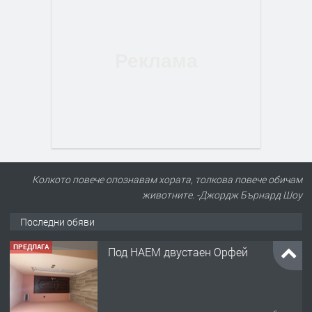
Колкото повече опознавам хората, толкова повече обичам
животните. -Джордж Бърнард Шоу
Последни обяви
ПРЕДЛАГА
Под НАЕМ двустаен Орфей