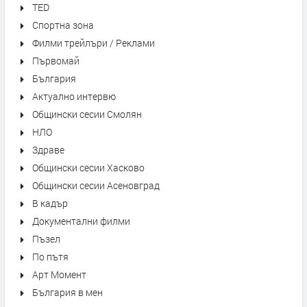
TED
Спортна зона
Филми трейлъри / Реклами
Първомай
България
Актуално интервю
Общински сесии Смолян
НЛО
Здраве
Общински сесии Хасково
Общински сесии Асеновград
В кадър
Документални филми
Пъзел
По пътя
Арт Момент
България в мен