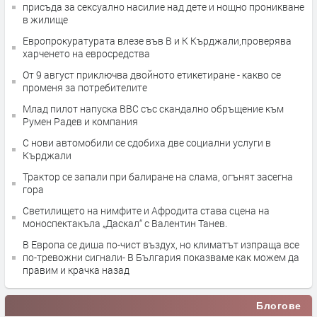
присъда за сексуално насилие над дете и нощно проникване
в жилище
Европрокуратурата влезе във В и К Кърджали,проверява
харченето на евросредства
От 9 август приключва двойното етикетиране - какво се
променя за потребителите
Млад пилот напуска ВВС със скандално обръщение към
Румен Радев и компания
С нови автомобили се сдобиха две социални услуги в
Кърджали
Трактор се запали при балиране на слама, огънят засегна
гора
Светилището на нимфите и Афродита става сцена на
моноспектакъла „Даскал“ с Валентин Танев.
В Европа се диша по-чист въздух, но климатът изпраща все
по-тревожни сигнали- В България показваме как можем да
правим и крачка назад
Блогове