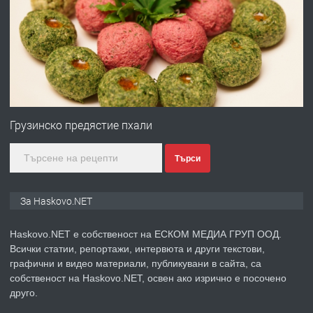
Давам гараж под наем
преди 2 дни
ПРЕДЛАГА
№4120 Магазин/Офис под наем в кв.
Любен Каравелов, Хасково-близо до
Грузинско предястие пхали
градската градина!
Търси
преди 2 дни
ПРЕДЛАГА
ПРОСТОРЕН ТРИСТАЕН
За Haskovo.NET
АПАРТАМЕНТ В НОВА СГРАДА КВ.
КУБА
Haskovo.NET е собственост на ЕСКОМ МЕДИА ГРУП ООД.
Всички статии, репортажи, интервюта и други текстови,
преди 3 дни
графични и видео материали, публикувани в сайта, са
собственост на Haskovo.NET, освен ако изрично е посочено
ПРЕДЛАГА
Продавам парцел в гр. Хасково кв.
друго.
Хисаря до ток, вода,канализация,