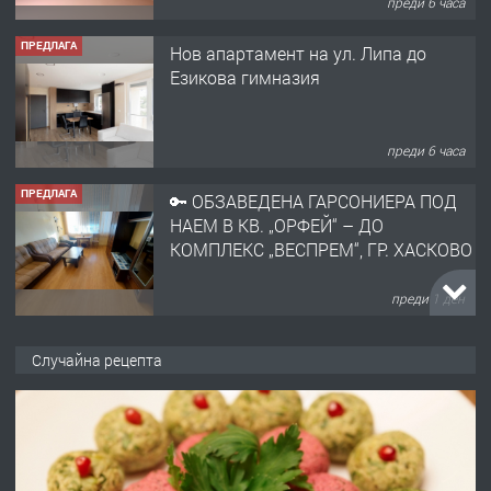
преди 6 часа
ПРЕДЛАГА
Нов апартамент на ул. Липа до
Езикова гимназия
преди 6 часа
ПРЕДЛАГА
🔑 ОБЗАВЕДЕНА ГАРСОНИЕРА ПОД
НАЕМ В КВ. „ОРФЕЙ“ – ДО
КОМПЛЕКС „ВЕСПРЕМ“, ГР. ХАСКОВО
преди 1 ден
ПРЕДЛАГА
НАПЪЛНО ОБЗАВЕДЕН И
Случайна рецепта
ОБОРУДВАН ТРИСТАЕН
АПАРТАМЕНТ В ЦЕНТЪРА НА ГР.
ХАСКОВО
преди 2 дни
ПРЕДЛАГА