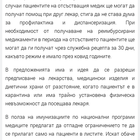
случаи пациентите на отсъстващия медик ще могат да
получат помощ при друг лекар, стига да не става дума
за профилактика и диспансеризация. При
необходимост от получаване на реимбурсирани
медикаменти в периода на отсъствието пациентите ще
могат да ги получат чрез служебна рецепта за 30 дни,
какъвто режим е имало през ковид годините.
В предложенията има и идея да се разреши
предписване на лекарства, медицински изделия и
диетични храни от разстояние, когато пациентът е в
карантина или има трайно установена физическа
невъзможност да посещава лекаря.
В полза на имунизациите по национални програми
медиците предлагат да отпадне ограничението те да
се прилагат само на пациенти в листите. Искат обаче