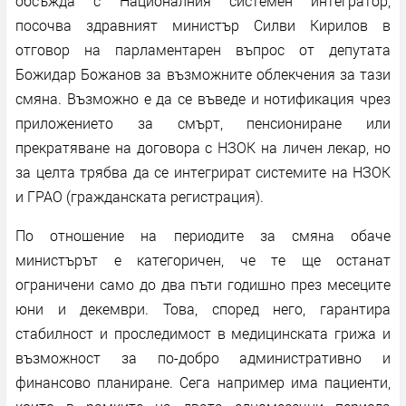
обсъжда с Националния системен интегратор,
посочва здравният министър Силви Кирилов в
отговор на парламентарен въпрос от депутата
Божидар Божанов за възможните облекчения за тази
смяна. Възможно е да се въведе и нотификация чрез
приложението за смърт, пенсиониране или
прекратяване на договора с НЗОК на личен лекар, но
за целта трябва да се интегрират системите на НЗОК
и ГРАО (гражданската регистрация).
По отношение на периодите за смяна обаче
министърът е категоричен, че те ще останат
ограничени само до два пъти годишно през месеците
юни и декември. Това, според него, гарантира
стабилност и проследимост в медицинската грижа и
възможност за по-добро административно и
финансово планиране. Сега например има пациенти,