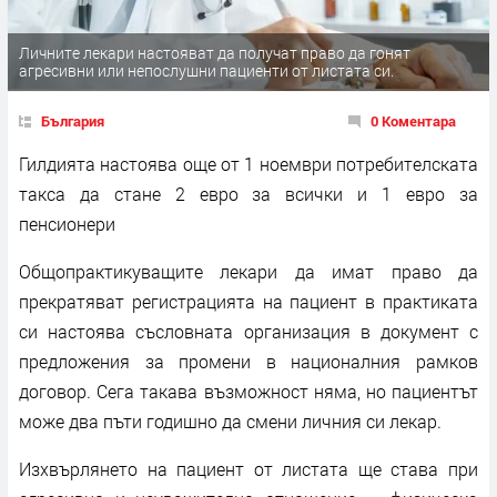
Личните лекари настояват да получат право да гонят
агресивни или непослушни пациенти от листата си.
България
0 Коментара
Гилдията настоява още от 1 ноември потребителската
такса да стане 2 евро за всички и 1 евро за
пенсионери
Общопрактикуващите лекари да имат право да
прекратяват регистрацията на пациент в практиката
си настоява съсловната организация в документ с
предложения за промени в националния рамков
договор. Сега такава възможност няма, но пациентът
може два пъти годишно да смени личния си лекар.
Изхвърлянето на пациент от листата ще става при