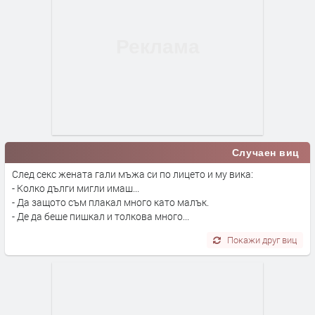
Случаен виц
След секс жената гали мъжа си по лицето и му вика:
- Колко дълги мигли имаш...
- Да защото съм плакал много като малък.
- Де да беше пишкал и толкова много...
Покажи друг виц