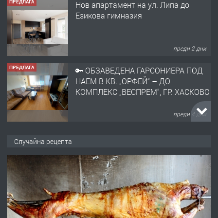
ПРЕДЛАГА
Нов апартамент на ул. Липа до
Езикова гимназия
преди 2 дни
ПРЕДЛАГА
🔑 ОБЗАВЕДЕНА ГАРСОНИЕРА ПОД
НАЕМ В КВ. „ОРФЕЙ“ – ДО
КОМПЛЕКС „ВЕСПРЕМ“, ГР. ХАСКОВО
преди 4 дни
ПРЕДЛАГА
НАПЪЛНО ОБЗАВЕДЕН И
Случайна рецепта
ОБОРУДВАН ТРИСТАЕН
АПАРТАМЕНТ В ЦЕНТЪРА НА ГР.
ХАСКОВО
преди 4 дни
ПРЕДЛАГА
Давам гараж под наем