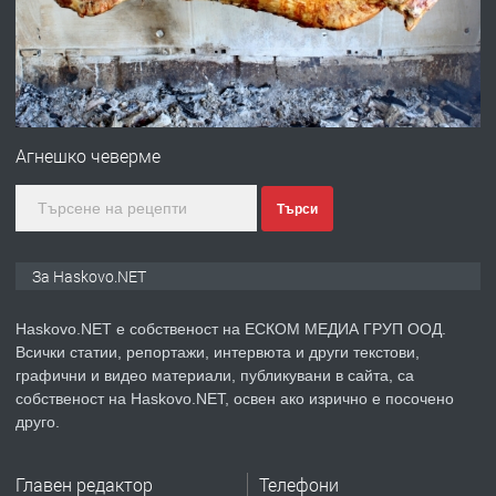
преди 4 дни
ПРЕДЛАГА
№4120 Магазин/Офис под наем в кв.
Любен Каравелов, Хасково-близо до
Агнешко чеверме
градската градина!
Търси
преди 5 дни
ПРЕДЛАГА
ПРОСТОРЕН ТРИСТАЕН
За Haskovo.NET
АПАРТАМЕНТ В НОВА СГРАДА КВ.
КУБА
Haskovo.NET е собственост на ЕСКОМ МЕДИА ГРУП ООД.
Всички статии, репортажи, интервюта и други текстови,
преди 5 дни
графични и видео материали, публикувани в сайта, са
собственост на Haskovo.NET, освен ако изрично е посочено
ПРЕДЛАГА
Продавам парцел в гр. Хасково кв.
друго.
Хисаря до ток, вода,канализация,
асфалт 0889 537 426
Главен редактор
Телефони