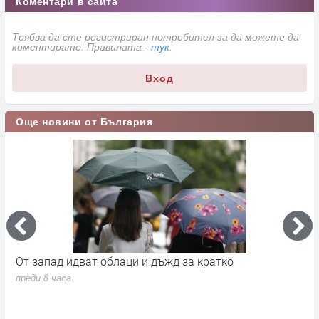
Коментари в сайта
Трябва да сте регистриран потребител за да можете да
коментирате. Правилата -
тук
.
Вход
Още новини от България
а
От запад идват облаци и дъжд за кратко
П
в
преди 8 часа
п