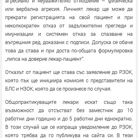
агресивно и неуважително отношение – физическа
или вербална агресия. Личният лекар ще може да
прекрати регистрацията на свой пациент и при
неколкократен отказ от задължителни прегледи и
имунизации и системен отказ за спазване на
вътрешния ред, доказани с подписи. Допуска се обаче
това да става и при доста по-общата формулировка
„липса на доверие лекар-пациент“.
Отказът от пациент ще става със заявление до РЗОК,
която пък ще инициира комисия с представители на
БЛС и НЗОК, която да се произнесе по случая.
Общопрактикуващите лекари искат също така
възможност да отсъстват без заместник до 10
работни дни годишно и до 5 работни дни еднократно.
В този случай ще се изпраща уведомление до РЗОК,
която трябва да го публикува на сайта си. В тези