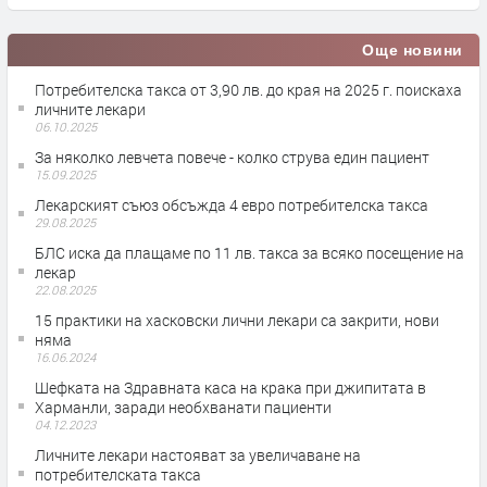
Още новини
Потребителска такса от 3,90 лв. до края на 2025 г. поискаха
личните лекари
06.10.2025
За няколко левчета повече - колко струва един пациент
15.09.2025
Лекарският съюз обсъжда 4 евро потребителска такса
29.08.2025
БЛС иска да плащаме по 11 лв. такса за всяко посещение на
лекар
22.08.2025
15 практики на хасковски лични лекари са закрити, нови
няма
16.06.2024
Шефката на Здравната каса на крака при джипитата в
Харманли, заради необхванати пациенти
04.12.2023
Личните лекари настояват за увеличаване на
потребителската такса