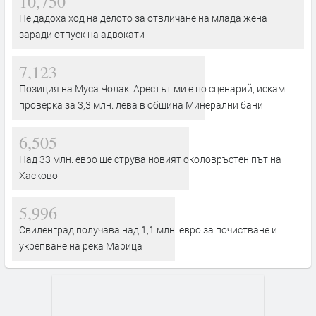
10,750
Не дадоха ход на делото за отвличане на млада жена
заради отпуск на адвокати
7,123
Позиция на Муса Чолак: Арестът ми е по сценарий, искам
проверка за 3,3 млн. лева в община Минерални бани
6,505
Над 33 млн. евро ще струва новият околовръстен път на
Хасково
5,996
Свиленград получава над 1,1 млн. евро за почистване и
укрепване на река Марица