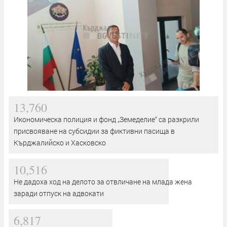
13,760
Икономическа полиция и фонд „Земеделие“ са разкрили
присвояване на субсидии за фиктивни пасища в
Кърджалийско и Хасковско
10,516
Не дадоха ход на делото за отвличане на млада жена
заради отпуск на адвокати
6,817