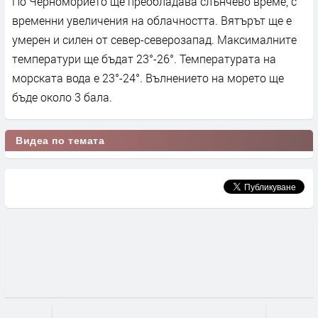
По Черноморието ще преобладава слънчево време, с
временни увеличения на облачността. Вятърът ще е
умерен и силен от север-северозапад. Максималните
температури ще бъдат 23°-26°. Температурата на
морската вода е 23°-24°. Вълнението на морето ще
бъде около 3 бала.
Видеа по темата