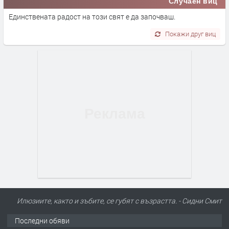
Случаен виц
Единствената радост на този свят е да започваш.
Покажи друг виц
Илюзиите, както и зъбите, се губят с възрастта. - Сидни Смит
Последни обяви