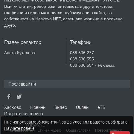
Всички статии, репортажи, интервюта и други текстови,
преди 5 дни
графични и видео материали, публикувани в сайта, са
собственост на Haskovo.NET, освен ако изрично е посочено
ПРЕДЛАГА
Продавам парцел в гр. Хасково кв.
друго.
Хисаря до ток, вода,канализация,
асфалт 0889 537 426
Главен редактор
Телефони
преди 5 дни
Анета Кутелова
038 536 277
038 536 555
ПРЕДЛАГА
СГЛОБЯВАНЕ НА МЕБЕЛИ.
038 536 554 - Реклама
Последвай ни
преди 5 дни
ПРЕДЛАГА
№4119 Едностаен обзаведен
Хасково
Новини
Видео
Обяви
еТВ
апартамент под наем в кв.
Изпрати ни новина
Училищни, гр. Хасково.
Ние използваме „бисквитки“, за да улесним вашето сърфиране.
© Copyright
Haskovo.NET
Научете повече
.
преди 5 дни
Пълна версия
Етичен кодекс
Общи условия
Поверителност