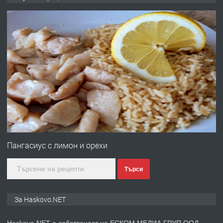
ОБОРУДВАН ТРИСТАЕН
АПАРТАМЕНТ В ЦЕНТЪРА НА ГР.
ХАСКОВО
преди 4 дни
ПРЕДЛАГА
Давам гараж под наем
преди 4 дни
ПРЕДЛАГА
№4120 Магазин/Офис под наем в кв.
Любен Каравелов, Хасково-близо до
Пангасиус с лимон и орехи
градската градина!
Търси
преди 4 дни
ПРЕДЛАГА
ПРОСТОРЕН ТРИСТАЕН
За Haskovo.NET
АПАРТАМЕНТ В НОВА СГРАДА КВ.
КУБА
Haskovo.NET е собственост на ЕСКОМ МЕДИА ГРУП ООД.