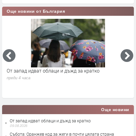
Още новини от България
а
От запад идват облаци и дъжд за кратко
П
в
преди 4 часа
п
Още новини
От запад идват облаци и дъжд за кратко
09.08.2026
Събота: Оранжев код за жеги в почти цялата страна