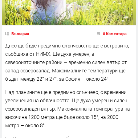
България
0 Коментара
Днес ще бъде предимно слънчево, но ще е ветровито,
съобщиха от НИМХ. Ще духа умерен, в
североизточните райони – временно силен вятър от
запад-северозапад. Максималните температури ще
бъдат между 22° и 27°, за София – около 24°.
Над планините ще е предимно слънчево, с временни
увеличения на облачността. Ще духа умерен и силен
северозападен вятър. Максималната температура на
височина 1200 метра ще бъде около 15°, на 2000
метра – около 8°.