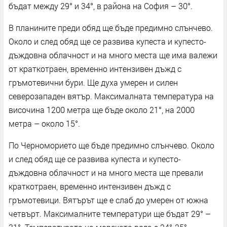
бъдат между 29° и 34°, в района на София – 30°.
В планините преди обяд ще бъде предимно слънчево.
Около и след обяд ще се развива купеста и купесто-
дъждовна облачност и на много места ще има валежи
от краткотраен, временно интензивен дъжд с
гръмотевични бури. Ще духа умерен и силен
северозападен вятър. Максималната температура на
височина 1200 метра ще бъде около 21°, на 2000
метра – около 15°.
По Черноморието ще бъде предимно слънчево. Около
и след обяд ще се развива купеста и купесто-
дъждовна облачност и на много места ще превали
краткотраен, временно интензивен дъжд с
гръмотевици. Вятърът ще е слаб до умерен от южна
четвърт. Максималните температури ще бъдат 29° –