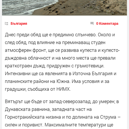
България
0 Коментара
Днес преди обяд ще е предимно слънчево. Около и
след обяд, под влияние на преминаващ студен
атмосферен фронт, ще се развива купеста и купесто-
дъждовна облачност и на много места ще превали
краткотраен дъжд, придружен с гръмотевици.
Интензивни ще са явленията в Източна България и
планинските райони на Южна. Има условия и за
градушки, съобщиха от НИМХ.
Вятърът ще бъде от запад-северозапад, до умерен; в
Дунавската равнина, западната част на
Горнотракийската низина и по долината на Струма –
силен и поривист. Максималните температури ще