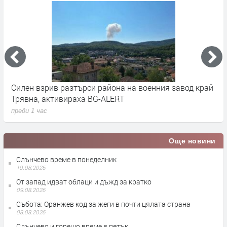
Силен взрив разтърси района на военния завод край
Н
Трявна, активираха BG-ALERT
п
преди 1 час
Още новини
Слънчево време в понеделник
10.08.2026
От запад идват облаци и дъжд за кратко
09.08.2026
Събота: Оранжев код за жеги в почти цялата страна
08.08.2026
Слънчево и горещо време в петък