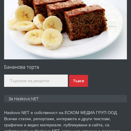
преди 16 часа
ПРЕДЛАГА
Под НАЕМ двустаен Орфей
преди 3 дни
ПРЕДЛАГА
Нов апартамент на ул. Липа до
Езикова гимназия
Бананова торта
Търси
преди 3 дни
ПРЕДЛАГА
🔑 ОБЗАВЕДЕНА ГАРСОНИЕРА ПОД
За Haskovo.NET
НАЕМ В КВ. „ОРФЕЙ“ – ДО
КОМПЛЕКС „ВЕСПРЕМ“, ГР. ХАСКОВО
Haskovo.NET е собственост на ЕСКОМ МЕДИА ГРУП ООД.
Всички статии, репортажи, интервюта и други текстови,
преди 5 дни
графични и видео материали, публикувани в сайта, са
собственост на Haskovo.NET, освен ако изрично е посочено