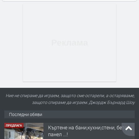
Ние не спираме да играем, защото сме остарели, а остаряваме,
защото спираме да играем. Джордж Бърнард Шоу
Последни обяви
ПРЕДЛАГА
Къртене на бани,кухни,стени, бетон,
панел ...!