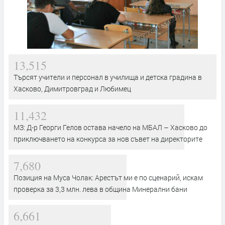
13,515
Търсят учители и персонал в училища и детска градина в
Хасково, Димитровград и Любимец
11,432
МЗ: Д-р Георги Гелов остава начело на МБАЛ – Хасково до
приключването на конкурса за нов съвет на директорите
7,680
Позиция на Муса Чолак: Арестът ми е по сценарий, искам
проверка за 3,3 млн. лева в община Минерални бани
6,661