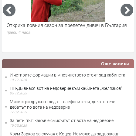
Откриха ловния сезон за прелетен дивеч в България
Н
н
преди 4 часа
п
Още новини
И четирите формации в мнозинството стоят зад кабинета
10.12.2025
ПП-ДБ внася вот на недоверие към кабинета „Желязков“
05.12.2025
Министри дружно гледат телефоните си, докато тече
дебатът по вота на недоверие
17.09.2025
За пети път: какъв е смисълът от вота на недоверие
16.09.2025
Крум Зарков за случая с Коцев: Не може да задържаш