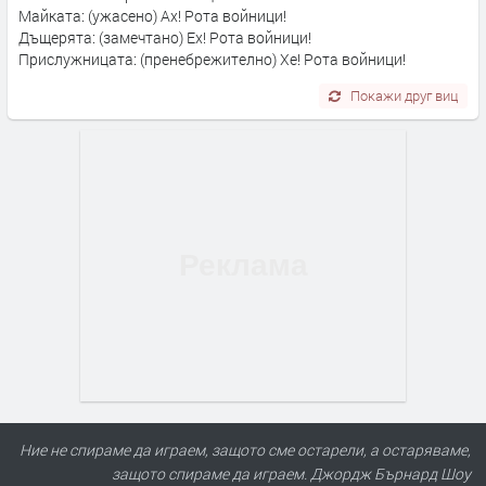
Майката: (ужасено) Ах! Рота войници!
Дъщерята: (замечтано) Ех! Рота войници!
Прислужницата: (пренебрежително) Хе! Рота войници!
Покажи друг виц
Ние не спираме да играем, защото сме остарели, а остаряваме,
защото спираме да играем. Джордж Бърнард Шоу