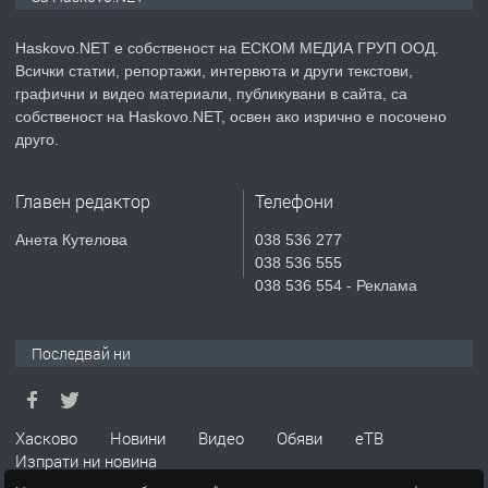
АПАРТАМЕНТ В НОВА СГРАДА КВ.
КУБА
Haskovo.NET е собственост на ЕСКОМ МЕДИА ГРУП ООД.
Всички статии, репортажи, интервюта и други текстови,
преди 5 дни
графични и видео материали, публикувани в сайта, са
собственост на Haskovo.NET, освен ако изрично е посочено
ПРЕДЛАГА
Продавам парцел в гр. Хасково кв.
друго.
Хисаря до ток, вода,канализация,
асфалт 0889 537 426
Главен редактор
Телефони
преди 5 дни
Анета Кутелова
038 536 277
038 536 555
ПРЕДЛАГА
СГЛОБЯВАНЕ НА МЕБЕЛИ.
038 536 554 - Реклама
Последвай ни
преди 5 дни
ПРЕДЛАГА
№4119 Едностаен обзаведен
Хасково
Новини
Видео
Обяви
еТВ
апартамент под наем в кв.
Изпрати ни новина
Училищни, гр. Хасково.