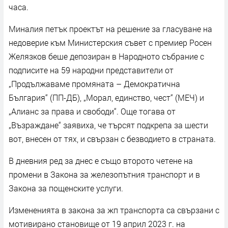
часа.
Миналия петък проектът на решение за гласуване на
недоверие към Министерския съвет с премиер Росен
Желязков беше депозиран в Народното събрание с
подписите на 59 народни представители от
„Продължаваме промяната – Демократична
България“ (ПП-ДБ), „Морал, единство, чест“ (МЕЧ) и
„Алианс за права и свободи“. Още тогава от
„Възраждане“ заявиха, че търсят подкрепа за шести
вот, внесен от тях, и свързан с безводието в страната.
В дневния ред за днес е също второто четене на
промени в Закона за железопътния транспорт и в
Закона за пощенските услуги.
Измененията в закона за жп транспорта са свързани с
мотивирано становище от 19 април 2023 г. на