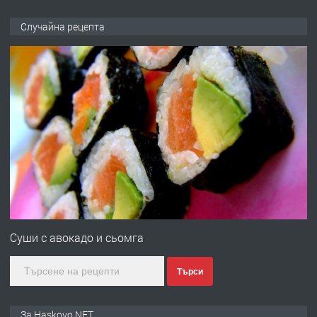
ПРЕДЛАГА
НАПЪЛНО ОБЗАВЕДЕН И
Случайна рецепта
ОБОРУДВАН ТРИСТАЕН
АПАРТАМЕНТ В ЦЕНТЪРА НА ГР.
ХАСКОВО
преди 4 дни
ПРЕДЛАГА
Давам гараж под наем
преди 4 дни
ПРЕДЛАГА
№4120 Магазин/Офис под наем в кв.
Любен Каравелов, Хасково-близо до
Суши с авокадо и сьомга
градската градина!
Търси
преди 4 дни
ПРЕДЛАГА
ПРОСТОРЕН ТРИСТАЕН
За Haskovo.NET