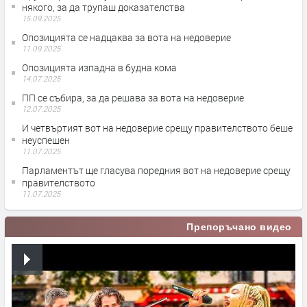
някого, за да трупаш доказателства
15.09.2025
Опозицията се надцаква за вота на недоверие
11.09.2025
Опозицията изпадна в будна кома
14.07.2025
ПП се събира, за да решава за вота на недоверие
12.07.2025
И четвъртият вот на недоверие срещу правителството беше
неуспешен
11.07.2025
Парламентът ще гласува поредния вот на недоверие срещу
правителството
11.07.2025
Препоръчано видео