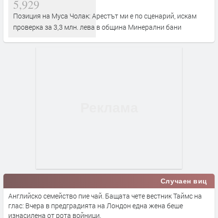
5,929
Позиция на Муса Чолак: Арестът ми е по сценарий, искам
проверка за 3,3 млн. лева в община Минерални бани
Случаен виц
Английско семейство пие чай. Бащата чете вестник Таймс на
глас: Вчера в предградията на Лондон една жена беше
изнасилена от рота войници.