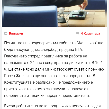
България
0 Коментара
Петият вот на недоверие към кабинета "Желязков" ще
бъде гласуван днес следобед, предава БТА.
Гласуването според правилника за работа на
парламента е 24 часа след края на дискусията. В 16:45
ч. ще стане ясно дали Министерският съвет с премиер
Росен Желязков ще оцелее за пети пореден път. В
Конституцията е разписано, че предложението е
прието, когато за него са гласували повече от
половината от всички народни представители.
Вчера дебатите по вота продължиха повече от седем