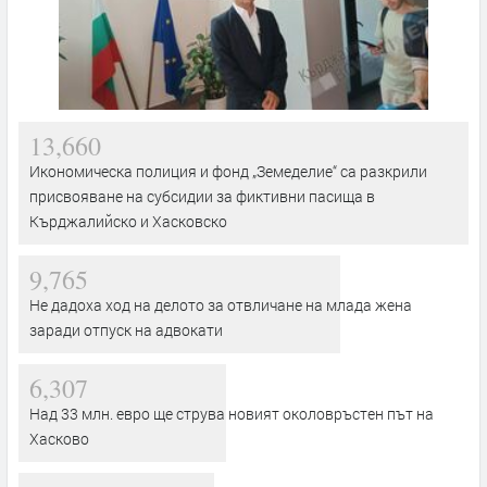
13,660
Икономическа полиция и фонд „Земеделие“ са разкрили
присвояване на субсидии за фиктивни пасища в
Кърджалийско и Хасковско
9,765
Не дадоха ход на делото за отвличане на млада жена
заради отпуск на адвокати
6,307
Над 33 млн. евро ще струва новият околовръстен път на
Хасково