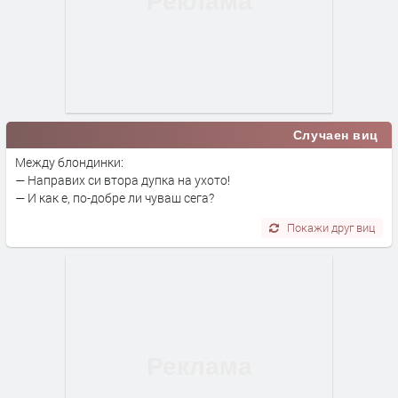
Случаен виц
Между блондинки:
— Направих си втора дупка на ухото!
— И как е, по-добре ли чуваш сега?
Покажи друг виц