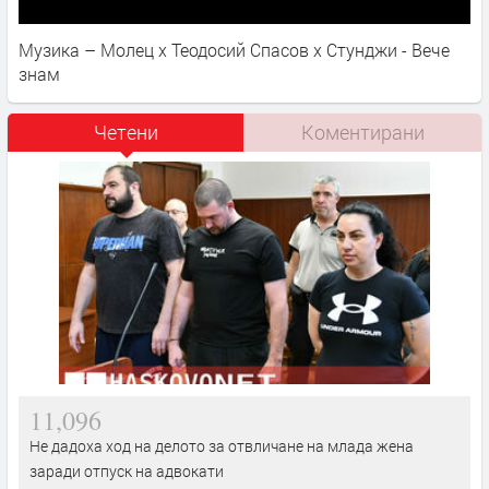
Музика – Молец x Теодосий Спасов х Стунджи - Вече
знам
Четени
Коментирани
11,096
Не дадоха ход на делото за отвличане на млада жена
заради отпуск на адвокати