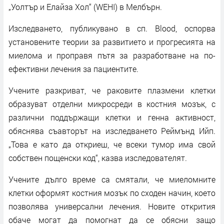
„Уолтър и Елайза Хол“ (WEHI) в Мелбърн.
Изследването, публикувано в сп. Blood, оспорва
установените теории за развитието и прогресията на
миелома и проправя пътя за разработване на по-
ефективни лечения за пациентите.
Учените разкриват, че раковите плазмени клетки
образуват отделни микросреди в костния мозък, с
различни поддържащи клетки и генна активност,
обяснява съавторът на изследването Реймънд Ийп.
„Това е като да откриеш, че всеки тумор има свой
собствен пощенски код“, казва изследователят.
Учените дълго време са смятали, че миеломните
клетки оформят костния мозък по сходен начин, което
позволява универсални лечения. Новите открития
обаче могат да помогнат да се обясни защо