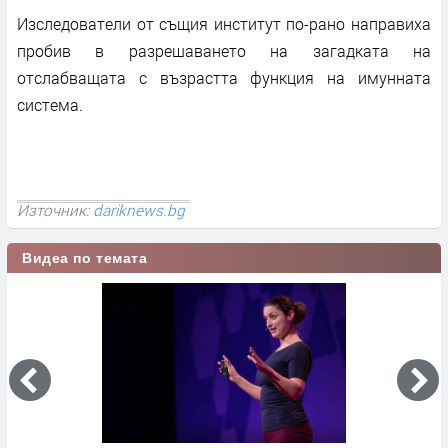
Изследователи от същия институт по-рано направиха
пробив в разрешаването на загадката на
отслабващата с възрастта функция на имунната
система.
Източник:
dariknews.bg
Видеа по темата