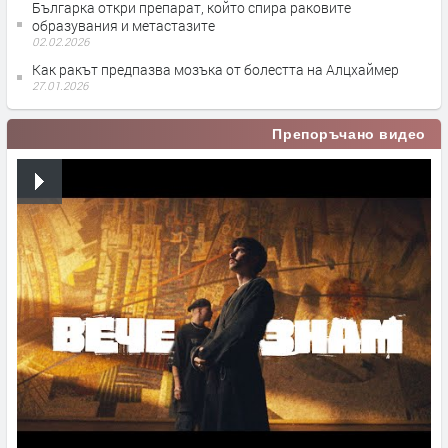
Българка откри препарат, който спира раковите
образувания и метастазите
02.02.2026
Как ракът предпазва мозъка от болестта на Алцхаймер
27.01.2026
Препоръчано видео