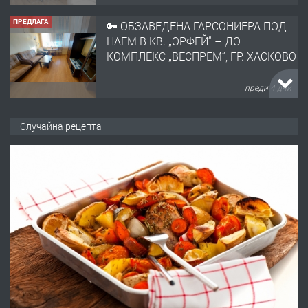
ПРЕДЛАГА
🔑 ОБЗАВЕДЕНА ГАРСОНИЕРА ПОД
НАЕМ В КВ. „ОРФЕЙ“ – ДО
КОМПЛЕКС „ВЕСПРЕМ“, ГР. ХАСКОВО
преди 4 дни
ПРЕДЛАГА
НАПЪЛНО ОБЗАВЕДЕН И
Случайна рецепта
ОБОРУДВАН ТРИСТАЕН
АПАРТАМЕНТ В ЦЕНТЪРА НА ГР.
ХАСКОВО
преди 5 дни
ПРЕДЛАГА
Давам гараж под наем
преди 5 дни
ПРЕДЛАГА
№4120 Магазин/Офис под наем в кв.