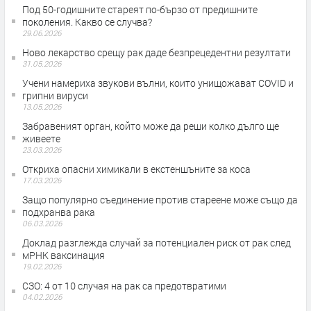
Под 50-годишните стареят по-бързо от предишните
поколения. Какво се случва?
29.06.2026
Ново лекарство срещу рак даде безпрецедентни резултати
31.05.2026
Учени намериха звукови вълни, които унищожават COVID и
грипни вируси
13.05.2026
Забравеният орган, който може да реши колко дълго ще
живеете
23.03.2026
Откриха опасни химикали в екстеншъните за коса
17.03.2026
Защо популярно съединение против стареене може също да
подхранва рака
06.03.2026
Доклад разглежда случай за потенциален риск от рак след
мРНК ваксинация
19.02.2026
СЗО: 4 от 10 случая на рак са предотвратими
04.02.2026