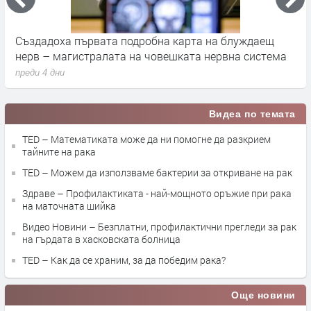
а
Създадоха първата подробна карта на блуждаещ
А
нерв – магистралата на човешката нервна система
д
преди 4 дни
п
Видеа по темата
TED – Математиката може да ни помогне да разкрием
тайните на рака
TED – Можем да използваме бактерии за откриване на рак
Здраве – Профилактиката - най-мощното оръжие при рака
на маточната шийка
Видео Новини – Безплатни, профилактични прегледи за рак
на гърдата в хасковската болница
TED – Как да се храним, за да победим рака?
Още новини