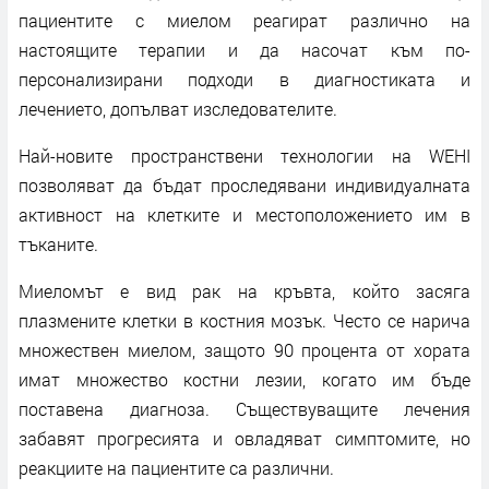
пациентите с миелом реагират различно на
настоящите терапии и да насочат към по-
персонализирани подходи в диагностиката и
лечението, допълват изследователите.
Най-новите пространствени технологии на WEHI
позволяват да бъдат проследявани индивидуалната
активност на клетките и местоположението им в
тъканите.
Миеломът е вид рак на кръвта, който засяга
плазмените клетки в костния мозък. Често се нарича
множествен миелом, защото 90 процента от хората
имат множество костни лезии, когато им бъде
поставена диагноза. Съществуващите лечения
забавят прогресията и овладяват симптомите, но
реакциите на пациентите са различни.