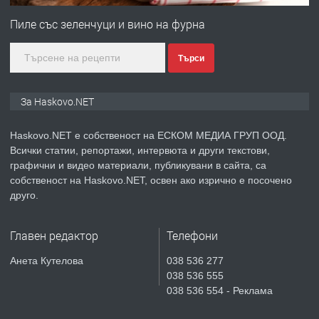
Любен Каравелов, Хасково-близо до
Пиле със зеленчуци и вино на фурна
градската градина!
Търси
преди 5 дни
ПРЕДЛАГА
ПРОСТОРЕН ТРИСТАЕН
За Haskovo.NET
АПАРТАМЕНТ В НОВА СГРАДА КВ.
КУБА
Haskovo.NET е собственост на ЕСКОМ МЕДИА ГРУП ООД.
Всички статии, репортажи, интервюта и други текстови,
преди 6 дни
графични и видео материали, публикувани в сайта, са
собственост на Haskovo.NET, освен ако изрично е посочено
ПРЕДЛАГА
Продавам парцел в гр. Хасково кв.
друго.
Хисаря до ток, вода,канализация,
асфалт 0889 537 426
Главен редактор
Телефони
преди 6 дни
Анета Кутелова
038 536 277
038 536 555
ПРЕДЛАГА
СГЛОБЯВАНЕ НА МЕБЕЛИ.
038 536 554 - Реклама