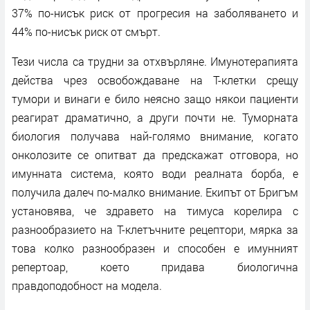
37% по-нисък риск от прогресия на заболяването и
44% по-нисък риск от смърт.
Тези числа са трудни за отхвърляне. Имунотерапията
действа чрез освобождаване на Т-клетки срещу
тумори и винаги е било неясно защо някои пациенти
реагират драматично, а други почти не. Туморната
биология получава най-голямо внимание, когато
онколозите се опитват да предскажат отговора, но
имунната система, която води реалната борба, е
получила далеч по-малко внимание. Екипът от Бригъм
установява, че здравето на тимуса корелира с
разнообразието на Т-клетъчните рецептори, мярка за
това колко разнообразен и способен е имунният
репертоар, което придава биологична
правдоподобност на модела.