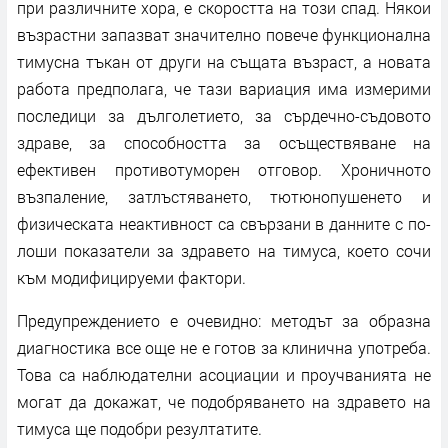
при различните хора, е скоростта на този спад. Някои
възрастни запазват значително повече функционална
тимусна тъкан от други на същата възраст, а новата
работа предполага, че тази вариация има измерими
последици за дълголетието, за сърдечно-съдовото
здраве, за способността за осъществяване на
ефективен противотуморен отговор. Хроничното
възпаление, затлъстяването, тютюнопушенето и
физическата неактивност са свързани в данните с по-
лоши показатели за здравето на тимуса, което сочи
към модифицируеми фактори.
Предупреждението е очевидно: методът за образна
диагностика все още не е готов за клинична употреба.
Това са наблюдателни асоциации и проучванията не
могат да докажат, че подобряването на здравето на
тимуса ще подобри резултатите.