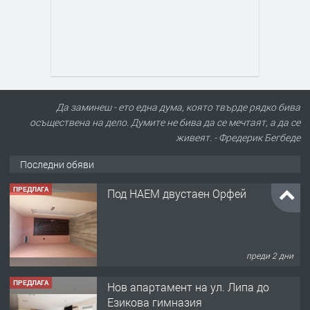
Да заминеш - ето една дума, която твърде рядко бива
осъществена на дело. Думите не бива да се мечтаят, а да се
живеят. - Фредерик Бегбеде
Последни обяви
ПРЕДЛАГА
Нов апартамент на ул. Липа до
Езикова гимназия
преди 2 дни
ПРЕДЛАГА
🔑 ОБЗАВЕДЕНА ГАРСОНИЕРА ПОД
НАЕМ В КВ. „ОРФЕЙ“ – ДО