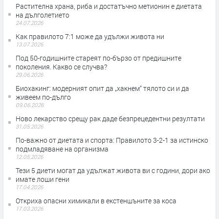
Растителна храна, риба и достатъчно метионин е диетата
на дълголетието
24.07.2026
Как правилото 7:1 може да удължи живота ни
13.07.2026
Под 50-годишните стареят по-бързо от предишните
поколения. Какво се случва?
29.06.2026
Биохакинг: модерният опит да „хакнем“ тялото си и да
живеем по-дълго
09.06.2026
Ново лекарство срещу рак даде безпрецедентни резултати
31.05.2026
По-важно от диетата и спорта: Правилото 3-2-1 за истинско
подмладяване на организма
12.05.2026
Тези 5 диети могат да удължат живота ви с години, дори ако
имате лоши гени
17.04.2026
Откриха опасни химикали в екстеншъните за коса
17.03.2026