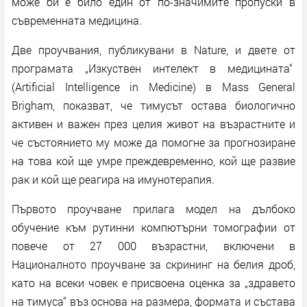
може би е било един от по-значимите пропуски в
съвременната медицина.
Две проучвания, публикувани в Nature, и двете от
програмата „Изкуствен интелект в медицината“
(Artificial Intelligence in Medicine) в Mass General
Brigham, показват, че тимусът остава биологично
активен и важен през целия живот на възрастните и
че състоянието му може да помогне за прогнозиране
на това кой ще умре преждевременно, кой ще развие
рак и кой ще реагира на имунотерапия.
Първото проучване прилага модел на дълбоко
обучение към рутинни компютърни томографии от
повече от 27 000 възрастни, включени в
Националното проучване за скрининг на белия дроб,
като на всеки човек е присвоена оценка за „здравето
на тимуса“ въз основа на размера, формата и състава