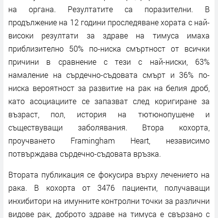
на органа. Резултатите са поразителни. В
продължение на 12 години проследяване хората с най-
високи резултати за здраве на тимуса имаха
приблизително 50% по-ниска смъртност от всички
причини в сравнение с тези с най-ниски, 63%
намаление на сърдечно-съдовата смърт и 36% по-
ниска вероятност за развитие на рак на белия дроб,
като асоциациите се запазват след коригиране за
възраст, пол, история на тютюнопушене и
съществуващи заболявания. Втора кохорта,
проучването Framingham Heart, независимо
потвърждава сърдечно-съдовата връзка.
Втората публикация се фокусира върху лечението на
рака. В кохорта от 3476 пациенти, получаващи
инхибитори на имунните контролни точки за различни
видове рак, доброто здраве на тимуса е свързано с