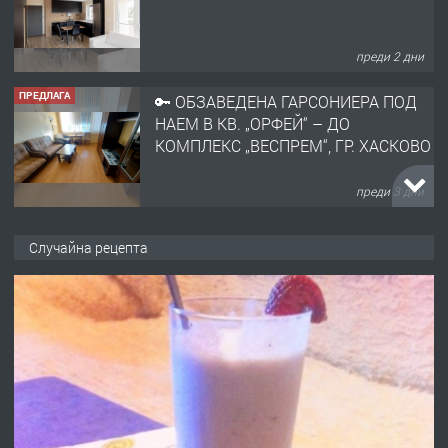
КОМПЛЕКС „ВЕСПРЕМ“, ГР. ХАСКОВО
преди 3 дни
ПРЕДЛАГА
НАПЪЛНО ОБЗАВЕДЕН И
ОБОРУДВАН ТРИСТАЕН
АПАРТАМЕНТ В ЦЕНТЪРА НА ГР.
ХАСКОВО
преди 4 дни
ПРЕДЛАГА
Давам гараж под наем
Случайна рецепта
преди 4 дни
ПРЕДЛАГА
№4120 Магазин/Офис под наем в кв.
Любен Каравелов, Хасково-близо до
градската градина!