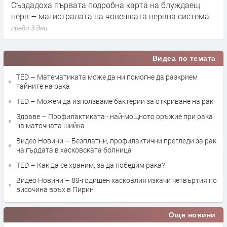
Апофис няма да удари Земята през 2029 г., но крие
К
друга заплаха за учените
з
преди 3 дни
п
Видеа по темата
TED – Математиката може да ни помогне да разкрием
тайните на рака
TED – Можем да използваме бактерии за откриване на рак
Здраве – Профилактиката - най-мощното оръжие при рака
на маточната шийка
Видео Новини – Безплатни, профилактични прегледи за рак
на гърдата в хасковската болница
TED – Как да се храним, за да победим рака?
Видео Новини – 89-годишен хасковлия изкачи четвъртия по
височина връх в Пирин
Още новини