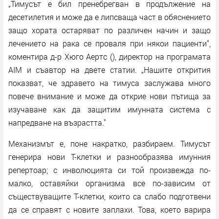
„Тимусът е бил пренебрегван в продължение на
десетилетия и може да е липсваща част в обяснението
защо хората остаряват по различен начин и защо
лечението на рака се проваля при някои пациенти“,
коментира д-р Хюго Аертс (), директор на програмата
AIM и съавтор на двете статии. „Нашите открития
показват, че здравето на тимуса заслужава много
повече внимание и може да открие нови пътища за
изучаване как да защитим имунната система с
напредване на възрастта."
Механизмът е, поне накратко, разбираем. Тимусът
генерира нови Т-клетки и разнообразява имунния
репертоар; с инволюцията си той произвежда по-
малко, оставяйки организма все по-зависим от
съществуващите Т-клетки, които са слабо подготвени
да се справят с новите заплахи. Това, което варира