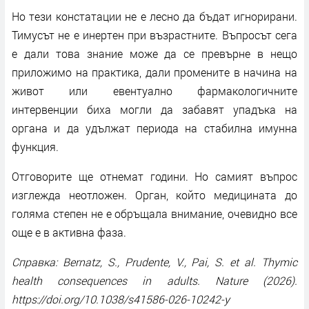
Но тези констатации не е лесно да бъдат игнорирани.
Тимусът не е инертен при възрастните. Въпросът сега
е дали това знание може да се превърне в нещо
приложимо на практика, дали промените в начина на
живот или евентуално фармакологичните
интервенции биха могли да забавят упадъка на
органа и да удължат периода на стабилна имунна
функция.
Отговорите ще отнемат години. Но самият въпрос
изглежда неотложен. Орган, който медицината до
голяма степен не е обръщала внимание, очевидно все
още е в активна фаза.
Справка: Bernatz, S., Prudente, V., Pai, S. et al. Thymic
health consequences in adults. Nature (2026).
https://doi.org/10.1038/s41586-026-10242-y