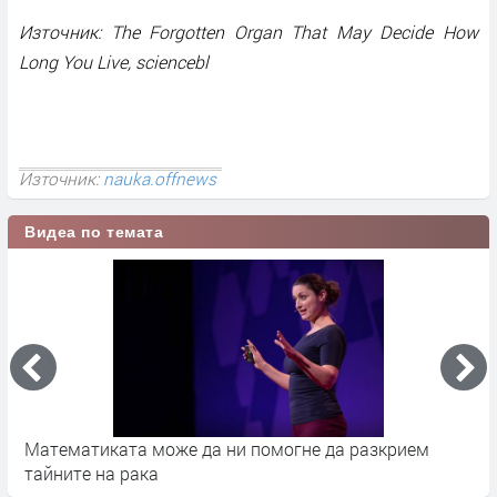
Източник: The Forgotten Organ That May Decide How
Long You Live, sciencebl
Източник:
nauka.offnews
Видеа по темата
Можем да използваме бактерии за откриване на рак
Н
в