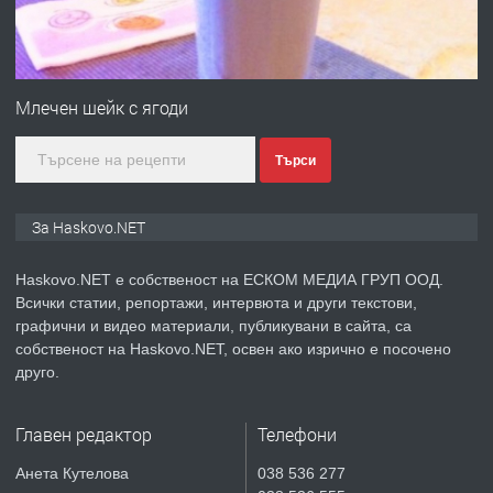
преди 4 дни
ПРЕДЛАГА
ПРОСТОРЕН ТРИСТАЕН
АПАРТАМЕНТ В НОВА СГРАДА КВ.
Млечен шейк с ягоди
КУБА
Търси
преди 5 дни
ПРЕДЛАГА
Продавам парцел в гр. Хасково кв.
За Haskovo.NET
Хисаря до ток, вода,канализация,
асфалт 0889 537 426
Haskovo.NET е собственост на ЕСКОМ МЕДИА ГРУП ООД.
Всички статии, репортажи, интервюта и други текстови,
преди 5 дни
графични и видео материали, публикувани в сайта, са
собственост на Haskovo.NET, освен ако изрично е посочено
ПРЕДЛАГА
СГЛОБЯВАНЕ НА МЕБЕЛИ.
друго.
Главен редактор
Телефони
преди 5 дни
Анета Кутелова
038 536 277