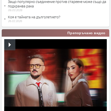
Защо популярно съединение против стареене може също да
подхранва рака
06.03.2026
Коя е тайната на дълголетието?
26.02.2026
Препоръчано видео