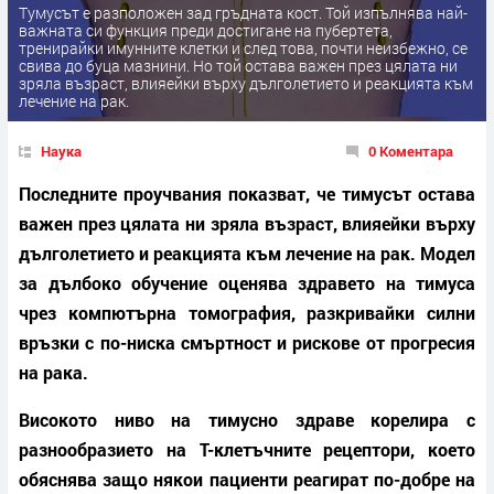
Тумусът е разположен зад гръдната кост. Той изпълнява най-
важната си функция преди достигане на пубертета,
тренирайки имунните клетки и след това, почти неизбежно, се
свива до буца мазнини. Но той остава важен през цялата ни
зряла възраст, влияейки върху дълголетието и реакцията към
лечение на рак.
Наука
0 Коментара
Последните проучвания показват, че тимусът остава
важен през цялата ни зряла възраст, влияейки върху
дълголетието и реакцията към лечение на рак. Модел
за дълбоко обучение оценява здравето на тимуса
чрез компютърна томография, разкривайки силни
връзки с по-ниска смъртност и рискове от прогресия
на рака.
Високото ниво на тимусно здраве корелира с
разнообразието на Т-клетъчните рецептори, което
обяснява защо някои пациенти реагират по-добре на