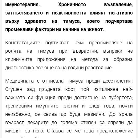
имунотерапия. Хроничното възпаление,
затлъстяването и неактивността влияят негативно
върху здравето на тимуса, което подчертава
променливи фактори на начина на живот.
Констатациите подтикват към преосмисляне на
ролята на тимуса при възрастни, въпреки че
клиничните приложения на метода за образна
диагностика все още са на години разстояние.
Медицината е отписала тимуса преди десетилетия.
Сгушен зад гръдната кост, той изпълнява най-
важната си функция преди достигане на пубертета,
тренирайки имунните клетки и след това, почти
неизбежно, се свива до буца мазнини. До зряла
възраст лекарите до голяма степен са спрели да
мислят за него. Оказва се, че това предположение