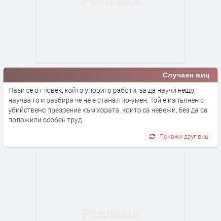
Случаен виц
Пази се от човек, който упорито работи, за да научи нещо,
научва го и разбира че не е станал по-умен. Той е изпълнен с
убийствено презрение към хората, които са невежи, без да са
положили особен труд.
Покажи друг виц