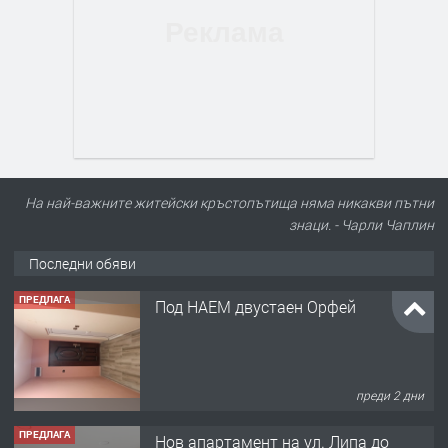
На най-важните житейски кръстопътища няма никакви пътни
знаци. - Чарли Чаплин
Последни обяви
ПРЕДЛАГА
Нов апартамент на ул. Липа до
Езикова гимназия
преди 2 дни
ПРЕДЛАГА
🔑 ОБЗАВЕДЕНА ГАРСОНИЕРА ПОД