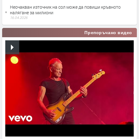
Неочакван източник на сол може да повиши кръвното
налягане за милиони
16.04.2026
Препоръчано видео