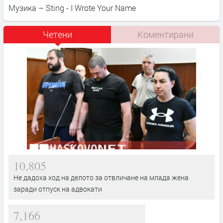
Музика – Sting - I Wrote Your Name
Четени
Коментирани
10,805
Не дадоха ход на делото за отвличане на млада жена
заради отпуск на адвокати
7,166