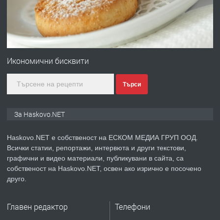
преди 5 дни
ПРЕДЛАГА
ПРОСТОРЕН ТРИСТАЕН
АПАРТАМЕНТ В НОВА СГРАДА КВ.
Икономични бисквити
КУБА
Търси
преди 5 дни
ПРЕДЛАГА
Продавам парцел в гр. Хасково кв.
За Haskovo.NET
Хисаря до ток, вода,канализация,
асфалт 0889 537 426
Haskovo.NET е собственост на ЕСКОМ МЕДИА ГРУП ООД.
Всички статии, репортажи, интервюта и други текстови,
преди 5 дни
графични и видео материали, публикувани в сайта, са
собственост на Haskovo.NET, освен ако изрично е посочено
ПРЕДЛАГА
СГЛОБЯВАНЕ НА МЕБЕЛИ.
друго.
Главен редактор
Телефони
преди 5 дни