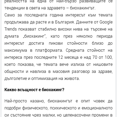
реалността на една от най-бързо развиващите се
тенденции в света на здравето – биохакингът.
Само за последната година интересът към темата
продължава да расте и в България. Данните от Google
Trends показват стабилно високи нива на търсене на
думата „биохакинг“, като през няколко периода
интересът достига пикови стойности близо до
максимума в платформата. Средната стойност на
интереса през последните 12 месеца е над 70 от 100,
което показва, че темата вече излиза от нишовите
общности и навлиза в масовия разговор за здраве,
дълголетие и оптимизация на живота.
Какво всъщност е биохакинг?
Най-просто казано, биохакингът е опит човек да
подобри физическото, психическото и емоционалното
си състояние чрез малки, но целенасочени промени в