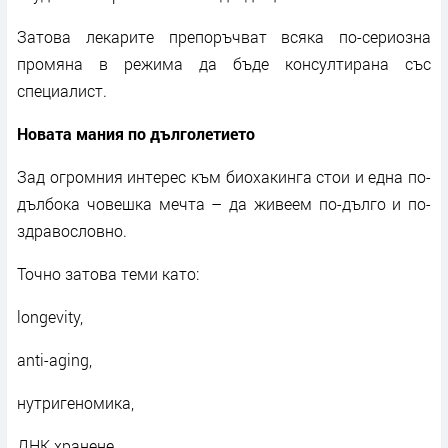
Затова лекарите препоръчват всяка по-сериозна
промяна в режима да бъде консултирана със
специалист.
Новата мания по дълголетието
Зад огромния интерес към биохакинга стои и една по-
дълбока човешка мечта – да живеем по-дълго и по-
здравословно.
Точно затова теми като:
longevity,
anti-aging,
нутригеномика,
ДНК хранене,