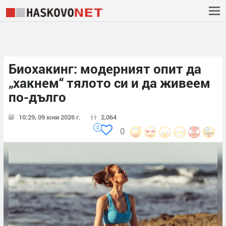
Биохакинг: модерният опит да
„хакнем“ тялото си и да живеем
по-дълго
10:29, 09 юни 2026 г.
2,064
0
0