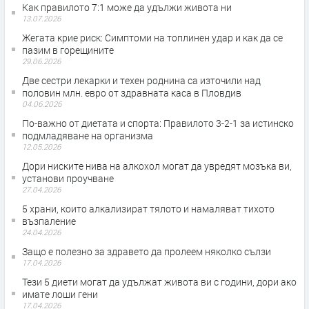
Как правилото 7:1 може да удължи живота ни
13.07.2026
Жегата крие риск: Симптоми на топлинен удар и как да се
пазим в горещините
29.06.2026
Две сестри лекарки и техен роднина са източили над
половин млн. евро от здравната каса в Пловдив
04.06.2026
По-важно от диетата и спорта: Правилото 3-2-1 за истинско
подмладяване на организма
12.05.2026
Дори ниските нива на алкохол могат да увредят мозъка ви,
установи проучване
27.04.2026
5 храни, които алкализират тялото и намаляват тихото
възпаление
24.04.2026
Защо е полезно за здравето да пролеем няколко сълзи
17.04.2026
Тези 5 диети могат да удължат живота ви с години, дори ако
имате лоши гени
17.04.2026