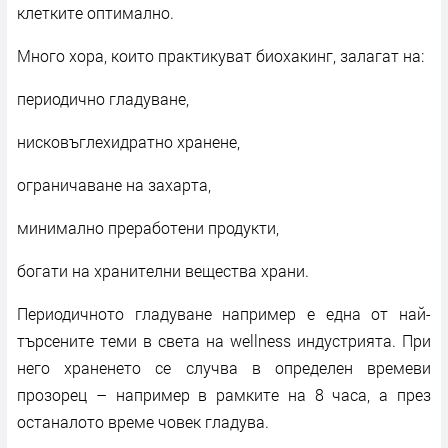
клетките оптимално.
Много хора, които практикуват биохакинг, залагат на:
периодично гладуване,
нисковъглехидратно хранене,
ограничаване на захарта,
минимално преработени продукти,
богати на хранителни вещества храни.
Периодичното гладуване например е една от най-
търсените теми в света на wellness индустрията. При
него храненето се случва в определен времеви
прозорец – например в рамките на 8 часа, а през
останалото време човек гладува.