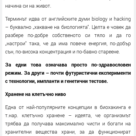
начина си на живот.
Терминът идва от английските думи biology и hacking
– буквално „хакване на биологията“. Целта е човек да
разбере по-добре собственото си тяло и да го
„настрои“ така, че да има повече енергия, по-добър
сън, по-висока концентрация и по-бавно стареене.
За едни това означава просто по-здравословен
режим. За други – почти футуристични експерименти
с технологии, импланти и генетични тестове.
Хранене на клетъчно ниво
Една от най-популярните концепции в биохакинга е
т.нар. клетъчно хранене – идеята, че организмът
трябва да получава максимално чисти и богати на
хранителни вещества храни, за да функционират