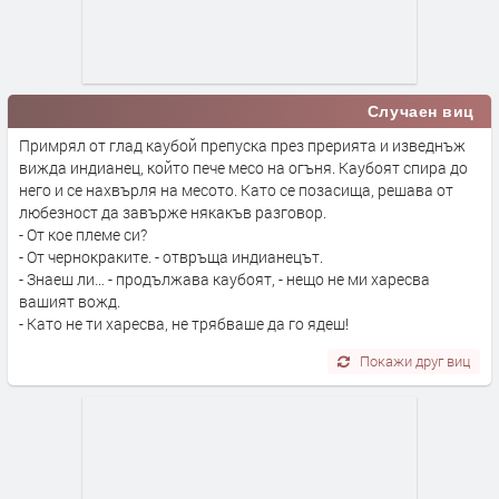
Случаен виц
Примрял от глад каубой препуска през прерията и изведнъж
вижда индианец, който пече месо на огъня. Каубоят спира до
него и се нахвърля на месото. Като се позасища, решава от
любезност да завърже някакъв разговор.
- От кое племе си?
- От чернокраките. - отвръща индианецът.
- Знаеш ли… - продължава каубоят, - нещо не ми харесва
вашият вожд.
- Като не ти харесва, не трябваше да го ядеш!
Покажи друг виц