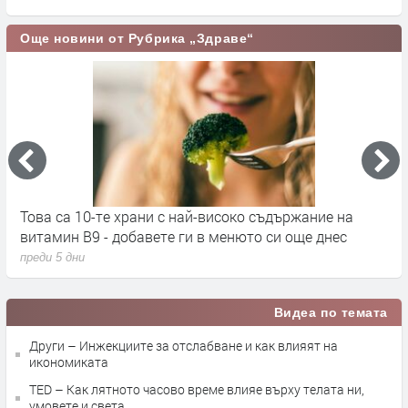
Още новини от Рубрика „Здраве“
Силно преработените храни променят мастния
С
профил на кръвта
п
преди 1 седмица
Видеа по темата
Други – Инжекциите за отслабване и как влияят на
икономиката
TED – Как лятното часово време влияе върху телата ни,
умовете и света