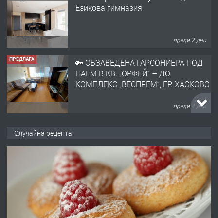
НАЕМ В КВ. „ОРФЕЙ“ – ДО
КОМПЛЕКС „ВЕСПРЕМ“, ГР. ХАСКОВО
преди 4 дни
ПРЕДЛАГА
НАПЪЛНО ОБЗАВЕДЕН И
ОБОРУДВАН ТРИСТАЕН
АПАРТАМЕНТ В ЦЕНТЪРА НА ГР.
ХАСКОВО
преди 4 дни
ПРЕДЛАГА
Давам гараж под наем
Случайна рецепта
преди 5 дни
ПРЕДЛАГА
№4120 Магазин/Офис под наем в кв.
Любен Каравелов, Хасково-близо до
градската градина!