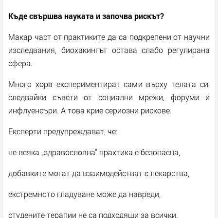
Къде свършва науката и започва рискът?
Макар част от практиките да са подкрепени от научни
изследвания, биохакингът остава слабо регулирана
сфера.
Много хора експериментират сами върху телата си,
следвайки съвети от социални мрежи, форуми и
инфлуенсъри. А това крие сериозни рискове.
Експерти предупреждават, че:
не всяка „здравословна“ практика е безопасна,
добавките могат да взаимодействат с лекарства,
екстремното гладуване може да навреди,
студените терапии не са подходящи за всички.