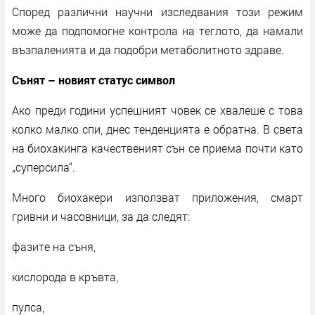
Според различни научни изследвания този режим
може да подпомогне контрола на теглото, да намали
възпаленията и да подобри метаболитното здраве.
Сънят – новият статус символ
Ако преди години успешният човек се хвалеше с това
колко малко спи, днес тенденцията е обратна. В света
на биохакинга качественият сън се приема почти като
„суперсила“.
Много биохакери използват приложения, смарт
гривни и часовници, за да следят:
фазите на съня,
кислорода в кръвта,
пулса,