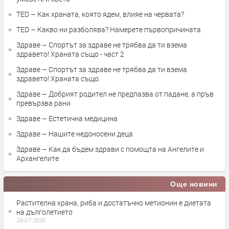
TED – Как храната, която ядем, влияе на червата?
TED – Какво ни разболява? Намерете първопричината
Здраве – Спортът за здраве не трябва да ти взема
здравето! Храната също - част 2
Здраве – Спортът за здраве не трябва да ти взема
здравето! Храната също.
Здраве – Добрият родител не предпазва от падане, а пръв
превързва рани
Здраве – Естетична медицина
Здраве – Нашите недоносени деца
Здраве – Как да бъдем здрави с помощта на Ангелите и
Архангелите
Още новини
Растителна храна, риба и достатъчно метионин е диетата
на дълголетието
24.07.2026