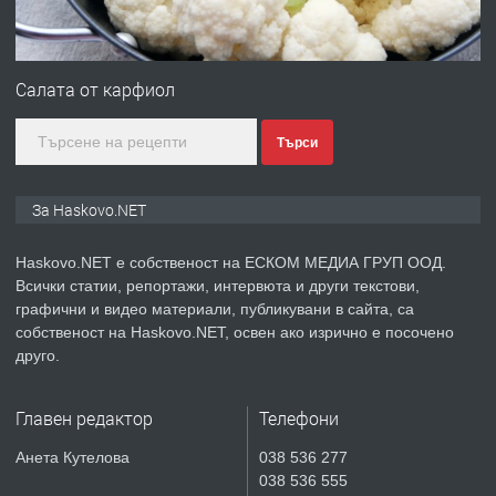
ПРЕДЛАГА
№4120 Магазин/Офис под наем в кв.
Любен Каравелов, Хасково-близо до
Салата от карфиол
градската градина!
Търси
преди 3 дни
ПРЕДЛАГА
ПРОСТОРЕН ТРИСТАЕН
За Haskovo.NET
АПАРТАМЕНТ В НОВА СГРАДА КВ.
КУБА
Haskovo.NET е собственост на ЕСКОМ МЕДИА ГРУП ООД.
Всички статии, репортажи, интервюта и други текстови,
преди 4 дни
графични и видео материали, публикувани в сайта, са
собственост на Haskovo.NET, освен ако изрично е посочено
ПРЕДЛАГА
Продавам парцел в гр. Хасково кв.
друго.
Хисаря до ток, вода,канализация,
асфалт 0889 537 426
Главен редактор
Телефони
преди 4 дни
Анета Кутелова
038 536 277
038 536 555
ПРЕДЛАГА
СГЛОБЯВАНЕ НА МЕБЕЛИ.