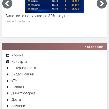
Винетките поскъпват с 30% от утре
3
д
преди 1 седмица
п
Категории
Музика
Концерти
Алтернативата
Видео Новини
eTV
Смолян
Димитровград
Други
Забавни