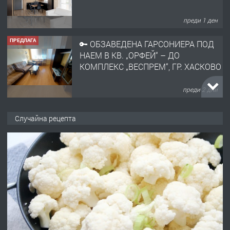
преди 1 ден
ПРЕДЛАГА
🔑 ОБЗАВЕДЕНА ГАРСОНИЕРА ПОД
НАЕМ В КВ. „ОРФЕЙ“ – ДО
КОМПЛЕКС „ВЕСПРЕМ“, ГР. ХАСКОВО
преди 2 дни
ПРЕДЛАГА
НАПЪЛНО ОБЗАВЕДЕН И
Случайна рецепта
ОБОРУДВАН ТРИСТАЕН
АПАРТАМЕНТ В ЦЕНТЪРА НА ГР.
ХАСКОВО
преди 3 дни
ПРЕДЛАГА
Давам гараж под наем
преди 3 дни