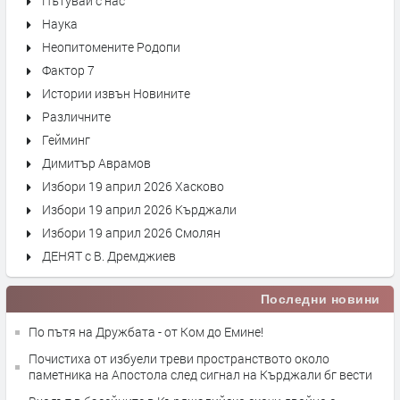
Пътувай с нас
Наука
Неопитомените Родопи
Фактор 7
Истории извън Новините
Различните
Гейминг
Димитър Аврамов
Избори 19 април 2026 Хасково
Избори 19 април 2026 Кърджали
Избори 19 април 2026 Смолян
ДЕНЯТ с В. Дремджиев
Последни новини
По пътя на Дружбата - от Ком до Емине!
Почистиха от избуели треви пространството около
паметника на Апостола след сигнал на Кърджали бг вести