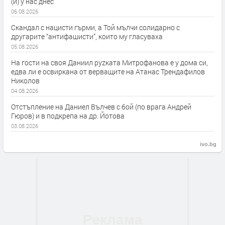
(и) у нас днес
06.08.2026
Скандал с нацисти гърми, а Той мълчи солидарно с
другарите “антифашисти”, които му гласуваха
05.08.2026
На гости на своя Даниил руzката Митрофанова е у дома си,
едва ли е освиркана от верващите на Атанас Трендафилов
Николов
04.08.2026
Отстъпление на Даниел Вълчев с бой (по врага Андрей
Гюров) и в подкрепа на др. Йотова
03.08.2026
ivo.bg