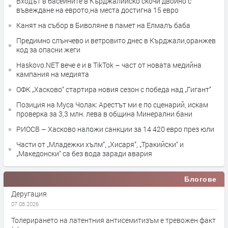
Входът в басейните в Кърджалийско скочи двойно с
въвеждане на еврото,на места достигна 15 евро
Канят на събор в Биволяне в памет на Елмалъ баба
Предимно слънчево и ветровито днес в Кърджали,оранжев
код за опасни жеги
Haskovo.NET вече е и в TikTok – част от новата медийна
кампания на медията
ОФК „Хасково“ стартира новия сезон с победа над „Гигант“
Позиция на Муса Чолак: Арестът ми е по сценарий, искам
проверка за 3,3 млн. лева в община Минерални бани
РИОСВ – Хасково наложи санкции за 14 420 евро през юли
Части от „Младежки хълм“, „Хисаря“, „Тракийски“ и
„Македонски“ са без вода заради авария
Блогове
Деругация
07.08.2026
Толерирането на латентния антисемитизъм е тревожен факт